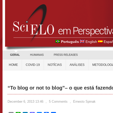
Português
English
Españ
GERAL
HUMANAS
PRESS RELEASES
HOME
COVID-19
NOTÍCIAS
ANÁLISES
METODOLOGI
“To blog or not to blog”– o que está fazen
December 6, 2013 13:46
,
5 Comments
,
Ernesto Spinak