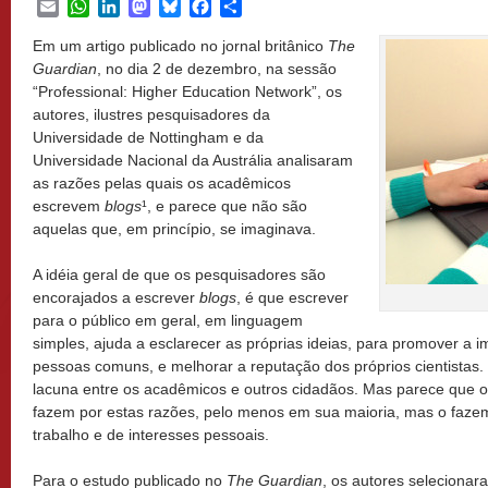
Email
WhatsApp
LinkedIn
Mastodon
Bluesky
Facebook
Share
Em um artigo publicado no jornal britânico
The
Guardian
, no dia 2 de dezembro, na sessão
“Professional: Higher Education Network”, os
autores, ilustres pesquisadores da
Universidade de Nottingham e da
Universidade Nacional da Austrália analisaram
as razões pelas quais os acadêmicos
escrevem
blogs
¹, e parece que não são
aquelas que, em princípio, se imaginava.
A idéia geral de que os pesquisadores são
encorajados a escrever
blogs
, é que escrever
para o público em geral, em linguagem
simples, ajuda a esclarecer as próprias ideias, para promover a i
pessoas comuns, e melhorar a reputação dos próprios cientistas
lacuna entre os acadêmicos e outros cidadãos. Mas parece que 
fazem por estas razões, pelo menos em sua maioria, mas o fazem
trabalho e de interesses pessoais.
Para o estudo publicado no
The Guardian
, os autores seleciona