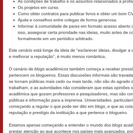
As condições de trabalho e os assuntos relacionados à profi
Os projetos em curso.
Como obter contratos para publicar livros e obter um bom CV
Ajuda e conselhos entre colegas de forma generosa.
Informar à comunidade de pares em formato acesso aberto o
isso, assegurar certa prioridade nas ideias, muito antes de c
formalmente em um periódico arbitrado.
Este cenário está longe da ideia de “esclarecer ideias, divulgar 
e melhorar a reputação”, é muito menos romântica.
O cenário de
blogs
acadêmicos também começa a receber pressões
pertencem os blogueiros. Essas discussões informais são trava
se tornam públicas mais cedo ou mais tarde, não são do agrado 
trabalham, e as autoridades não consideram que estas opiniões s
acadêmica que gozam professores e pesquisadores, mas são con
públicas e informação para a imprensa. Universidades, particular
começando a regular o que pode ser dito em
blogs
, e que as co
reputação e prestígio da instituição a que pertence o blogueiro.
Estamos apenas começando a entender o mundo dos
blogs
acadê
prestar atenção ao que acontece nos países mais avançados, po