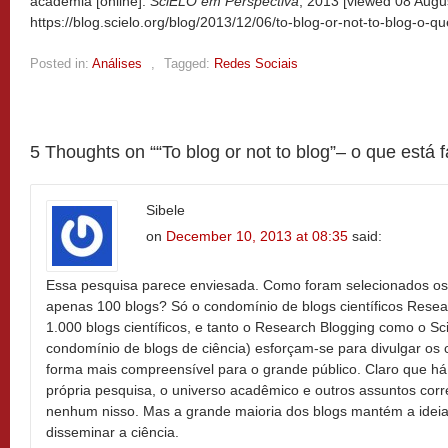
academia [online].
SciELO em Perspectiva
, 2013 [viewed
08 Augus
https://blog.scielo.org/blog/2013/12/06/to-blog-or-not-to-blog-o-
Posted in:
Análises
,
Tagged:
Redes Sociais
5 Thoughts on “
“To blog or not to blog”– o que está
Sibele
on
December 10, 2013 at 08:35
said:
Essa pesquisa parece enviesada. Como foram selecionados os
apenas 100 blogs? Só o condomínio de blogs científicos Resea
1.000 blogs científicos, e tanto o Research Blogging como o S
condomínio de blogs de ciência) esforçam-se para divulgar os 
forma mais compreensível para o grande público. Claro que h
própria pesquisa, o universo acadêmico e outros assuntos corr
nenhum nisso. Mas a grande maioria dos blogs mantém a ideia 
disseminar a ciência.