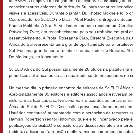
da ASSAf. O objetivo do lançamento foi celebrar a certificação da
conscientizar os esforços da África do Sul para tornar os periódic
visíveis e acessíveis. Durante o jantar, Dr. Khotso Mokhele foi o 
Coordenador do SciELO no Brasil, Abel Packer, entregou o docume
Khotso Mokhele. A Sra. S. Veldsman também recebeu um Certific
Publishing Trust
, em reconhecimento pelo seu trabalho em prol d
desenvolvimento. A Profa. Roseanne Diab, Diretora Executiva da
África do Sul representa uma grande oportunidade para fortalecer 
Sul. Foi uma grande honra receber o embaixador do Brasil na Afri
De Medonça, no lançamento.
SciELO África do Sul possui atualmente 26 títulos na plataforma 
periódicos sul africanos de alta qualidade serão hospedados no se
No mesmo dia, o primeiro encontro de editores de SciELO África d
Aproximadamente 35 editores e editores associados estiveram p
incluíram as licenças
creative commons
e acordos editoriais entr
África do Sul de SciELO. Discussões proveitosas foram mantidas 
Usuários continuará aumentando com o acréscimo de recursos ex
Hamish Robertson (editor) informou que ele foi incentivado pela
publicações do SciELO e considerou as discussões úteis e interes
(editora) adicionou: “a reunião melhora minha compreensão sob