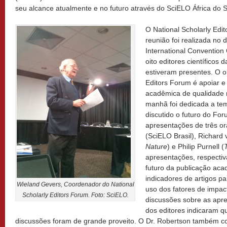
seu alcance atualmente e no futuro através do SciELO África do S
O National Scholarly Edi
reunião foi realizada no 
International Convention
oito editores científicos
estiveram presentes. O ob
Editors Forum é apoiar e
acadêmica de qualidade n
manhã foi dedicada a tema
discutido o futuro do Fo
apresentações de três or
(SciELO Brasil), Richard 
Nature
) e Philip Purnell (
apresentações, respectiv
futuro da publicação aca
indicadores de artigos pa
Wieland Gevers, Coordenador do National
uso dos fatores de impac
Scholarly Editors Forum. Foto: SciELO.
discussões sobre as apr
dos editores indicaram q
discussões foram de grande proveito. O Dr. Robertson também c