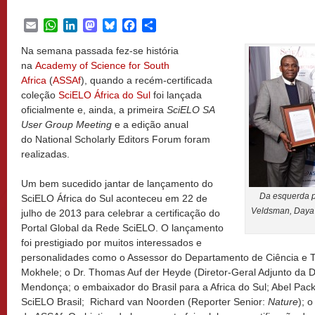
Email
WhatsApp
LinkedIn
Mastodon
Bluesky
Facebook
Share
Na semana passada fez-se história
na
Academy of Science for South
Africa
(
ASSAf
), quando a recém-certificada
coleção
SciELO África do Sul
foi lançada
oficialmente e, ainda, a primeira
SciELO SA
User Group Meeting
e a edição anual
do National Scholarly Editors Forum foram
realizadas.
Um bem sucedido jantar de lançamento do
Da esquerda p
SciELO África do Sul aconteceu em 22 de
Veldsman, Daya 
julho de 2013 para celebrar a certificação do
Portal Global da Rede SciELO. O lançamento
foi prestigiado por muitos interessados e
personalidades como o Assessor do Departamento de Ciência e Tec
Mokhele; o Dr. Thomas Auf der Heyde (Diretor-Geral Adjunto da D
Mendonça; o embaixador do Brasil para a Africa do Sul; Abel Pack
SciELO Brasil; Richard van Noorden (Reporter Senior:
Nature
); 