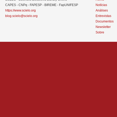
CAPES - CNPq - FAPESP - BIREME - FapUNIFESP
Notícias
https://www.scielo.org
Análises
blog.scielo@scielo.org
Entrevistas
Documentos
Newsletter
Sobre