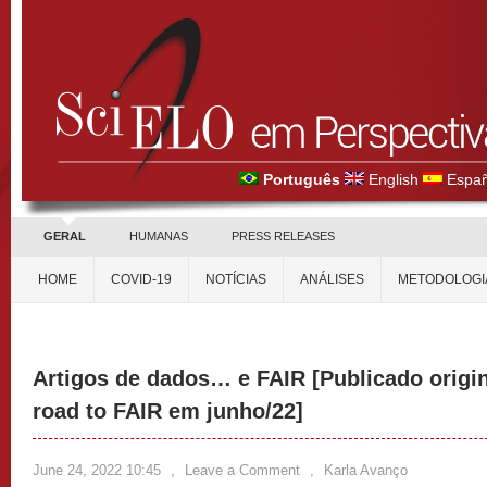
Português
English
Españ
GERAL
HUMANAS
PRESS RELEASES
HOME
COVID-19
NOTÍCIAS
ANÁLISES
METODOLOGI
Artigos de dados… e FAIR [Publicado origi
road to FAIR em junho/22]
June 24, 2022 10:45
,
Leave a Comment
,
Karla Avanço