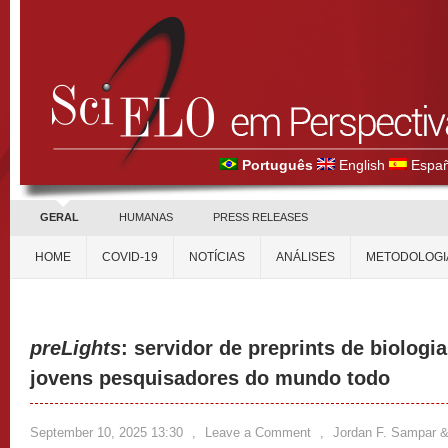
Português
English
Españ
GERAL
HUMANAS
PRESS RELEASES
HOME
COVID-19
NOTÍCIAS
ANÁLISES
METODOLOGI
preLights
: servidor de preprints de biologi
jovens pesquisadores do mundo todo
September 10, 2025 13:30
,
Leave a Comment
,
Jordan F. Sampar & 