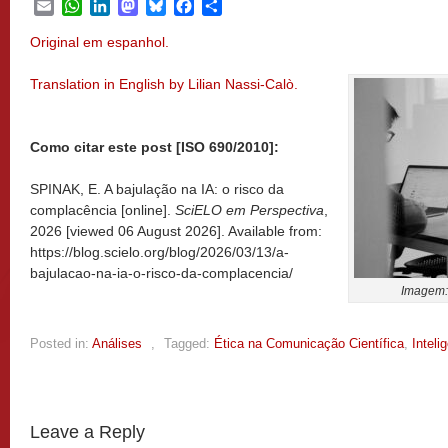
Email
WhatsApp
LinkedIn
Mastodon
Bluesky
Facebook
Share
Original em espanhol.
Translation in English by Lil
ian Nassi-Calò.
Como citar este post [ISO 690/2010]:
SPINAK, E. A bajulação na IA: o risco da
complacência [online].
SciELO em Perspectiva
,
2026 [viewed
06 August 2026]. Available from:
https://blog.scielo.org/blog/2026/03/13/a-
bajulacao-na-ia-o-risco-da-complacencia/
Imagem
Posted in:
Análises
,
Tagged:
Ética na Comunicação Científica
,
Intelig
Leave a Reply