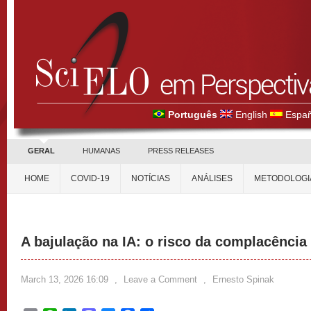
Português
English
Españ
GERAL
HUMANAS
PRESS RELEASES
HOME
COVID-19
NOTÍCIAS
ANÁLISES
METODOLOGI
A bajulação na IA: o risco da complacência
March 13, 2026 16:09
,
Leave a Comment
,
Ernesto Spinak