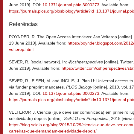
June 2019]. DOI:
10.1371/journal.pbio.3000273
. Available from:
https://journals.plos.org/plosbiology/article?id=10.1371/journal.p
Referências
POYNDER, R. The Open Access Interviews: Jan Velterop [online]
19 June 2019]. Available from:
https://poynder.blogspot.com/2012
velterop.html
SEVER, R. [social network]. In:
@cshperspectives
[online]. Twitte
June 2019]. Available from:
https://twitter.com/cshperspectives/
SEVER, R., EISEN, M. and INGLIS, J. Plan U: Universal access to 
via funder preprint mandates.
PLOS Biology
[online]. 2019, vol. 
June 2019]. DOI:
10.1371/journal.pbio.3000273
. Available from:
https://journals.plos.org/plosbiology/article?id=10.1371/journal.p
VELTEROP, J. Ciência (que deve ser comunicada) em primeiro lu
seletividade) depois [online].
SciELO em Perspectiva
, 2015 [viewe
https://blog.scielo.org/blog/2015/10/29/ciencia-que-deve-ser-com
carreiras-que-demandam-seletividade-depois/