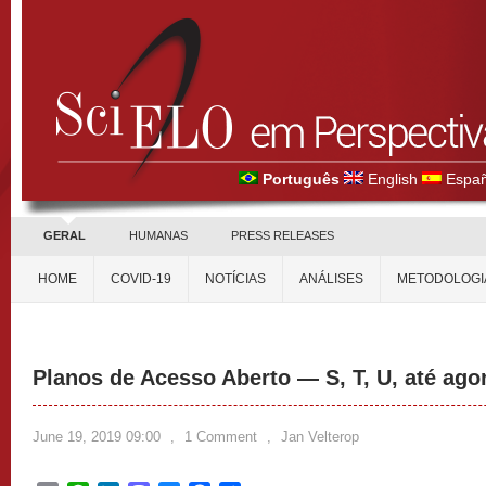
Português
English
Españ
GERAL
HUMANAS
PRESS RELEASES
HOME
COVID-19
NOTÍCIAS
ANÁLISES
METODOLOGI
Planos de Acesso Aberto — S, T, U, até ago
June 19, 2019 09:00
,
1 Comment
,
Jan Velterop