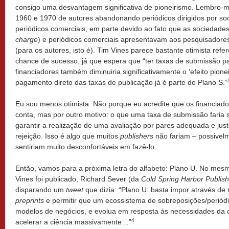
consigo uma desvantagem significativa de pioneirismo. Lembro
1960 e 1970 de autores abandonando periódicos dirigidos por s
periódicos comerciais, em parte devido ao fato que as sociedade
charge
) e periódicos comerciais apresentavam aos pesquisadores
(para os autores, isto é). Tim Vines parece bastante otimista ref
chance de sucesso, já que espera que “ter taxas de submissão p
financiadores também diminuiria significativamente o ‘efeito pione
pagamento direto das taxas de publicação já é parte do Plano S.”
Eu sou menos otimista. Não porque eu acredite que os financiado
conta, mas por outro motivo: o que uma taxa de submissão faria 
garantir a realização de uma avaliação por pares adequada e just
rejeição. Isso é algo que muitos
publishers
não fariam – possivel
sentiriam muito desconfortáveis em fazê-lo.
Então, vamos para a próxima letra do alfabeto: Plano U. No me
Vines foi publicado, Richard Sever (da
Cold Spring Harbor Publis
disparando um
tweet
que dizia: “Plano U: basta impor através d
preprints
e permitir que um ecossistema de sobreposições/periódi
modelos de negócios, e evolua em resposta às necessidades da c
4
acelerar a ciência massivamente…”