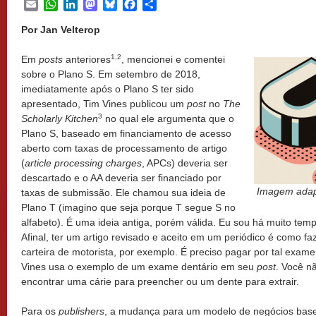
Email
WhatsApp
LinkedIn
Mastodon
Bluesky
Facebook
Share
Por Jan Velterop
1,2
Em
posts
anteriores
, mencionei e comentei
sobre o Plano S. Em setembro de 2018,
imediatamente após o Plano S ter sido
apresentado, Tim Vines publicou um
post
no
The
3
Scholarly Kitchen
no qual ele argumenta que o
Plano S, baseado em financiamento de acesso
aberto com taxas de processamento de artigo
(
article processing charges
, APCs) deveria ser
descartado e o AA deveria ser financiado por
Imagem adapt
taxas de submissão. Ele chamou sua ideia de
Plano T (imagino que seja porque T segue S no
alfabeto). É uma ideia antiga, porém válida. Eu sou há muito tem
Afinal, ter um artigo revisado e aceito em um periódico é como 
carteira de motorista, por exemplo. É preciso pagar por tal exam
Vines usa o exemplo de um exame dentário em seu
post
. Você n
encontrar uma cárie para preencher ou um dente para extrair.
Para os
publishers
, a mudança para um modelo de negócios base