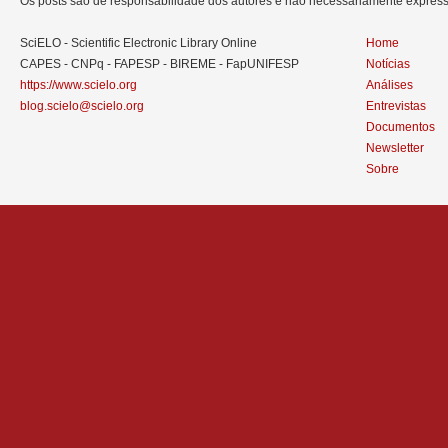
Os posts são de responsabilidade dos autores e não necessariamente expre
SciELO - Scientific Electronic Library Online
Home
CAPES - CNPq - FAPESP - BIREME - FapUNIFESP
Notícias
https://www.scielo.org
Análises
blog.scielo@scielo.org
Entrevistas
Documentos
Newsletter
Sobre