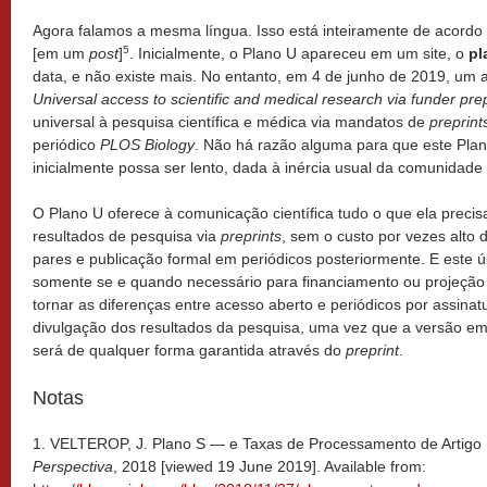
Agora falamos a mesma língua. Isso está inteiramente de acord
5
[em um
post
]
. Inicialmente, o Plano U apareceu em um site, o
pl
data, e não existe mais. No entanto, em 4 de junho de 2019, um art
Universal access to scientific and medical research via funder pr
universal à pesquisa científica e médica via mandatos de
preprint
periódico
PLOS Biology
. Não há razão alguma para que este Pla
inicialmente possa ser lento, dada à inércia usual da comunidade c
O Plano U oferece à comunicação científica tudo o que ela preci
resultados de pesquisa via
preprints
, sem o custo por vezes alto
pares e publicação formal em periódicos posteriormente. E este ú
somente se e quando necessário para financiamento ou projeção
tornar as diferenças entre acesso aberto e periódicos por assinat
divulgação dos resultados da pesquisa, uma vez que a versão em
será de qualquer forma garantida através do
preprint
.
Notas
1. VELTEROP, J. Plano S — e Taxas de Processamento de Artigo 
Perspectiva
, 2018 [viewed 19 June 2019]. Available from: