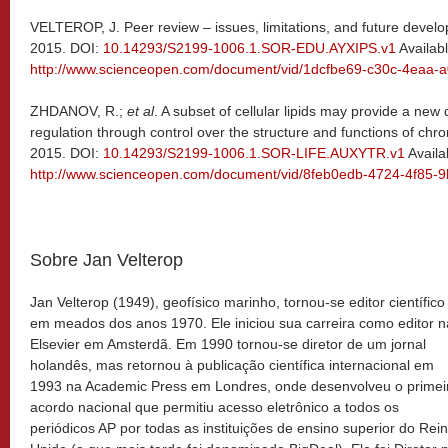
VELTEROP, J. Peer review – issues, limitations, and future devel
2015. DOI:
10.14293/S2199-1006.1.SOR-EDU.AYXIPS.v1
Availabl
http://www.scienceopen.com/document/vid/1dcfbe69-c30c-4eaa
ZHDANOV, R.;
et al
. A subset of cellular lipids may provide a new
regulation through control over the structure and functions of chr
2015. DOI:
10.14293/S2199-1006.1.SOR-LIFE.AUXYTR.v1
Availa
http://www.scienceopen.com/document/vid/8feb0edb-4724-4f85-
Sobre Jan Velterop
Jan Velterop (1949), geofísico marinho, tornou-se editor científico
em meados dos anos 1970. Ele iniciou sua carreira como editor n
Elsevier em Amsterdã. Em 1990 tornou-se diretor de um jornal
holandês, mas retornou à publicação científica internacional em
1993 na Academic Press em Londres, onde desenvolveu o primei
acordo nacional que permitiu acesso eletrônico a todos os
periódicos AP por todas as instituições de ensino superior do Rei