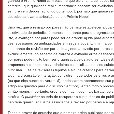
ganhou o Prêmio Nobel com base no que ele chama de ‘pesquisa l
acreditou que qualidade real e importância possam ser avaliada
sempre vêm depois, ao longo do tempo. É por isso que quase s
descoberta levar a atribuição de um Prémio Nobel.
Uma vez que a revisão por pares não permite estabelecer a quali
seletividade do periódico é menos importante para o progresso cie
isto, a avaliação por pares pode ser de grande ajuda para autore
desnecessários ou ambiguidades em seus artigos. Em minha opini
importante da revisão por pares. Imaginem a revisão por pares c
exclusivamente, no aspecto de clareza e evitando erros desneces
por pares pode muito bem ser organizada pelos autores. Eles est
propensos a conhecer os verdadeiros especialistas em seu subdo
publisher
. E se os revisores (sujeitos a alguns critérios para garan
alguma discussão e interação, concluírem que todos os erros e 
(ou que eles nunca estiveram lá), endossarem abertamente sua pu
artigo em questão para o discurso científico), então todo o proces
e, não menos importante, ordens de magnitude mais barato, pois 
história. O
publisher
só teria de recuperar o custo técnico da publ
não teria quaisquer custos associados à revisão por pares e à rej
Tenho o prazer de anunciar que o primeiro artigo publicado por m