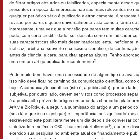
de filtrar artigos absurdos ou falsificados, especialmente desde q
presentes na época da impressão não são mais relevantes no mu
qualquer periódico sério é publicado eletronicamente. A resposta h
revisão por pares é quase universalmente vista como a forma de av
interessante, uma vez que a revisão por pares tem muitas caract
pode, com certa credibilidade, ser descrita como um indicador co
suas características são mais desanimadoras: lenta, ineficiente, n
ineficaz, arbitrária, subverte o ceticismo científico, de confirmaç
antes da ciência, e cara, para citar apenas alguns. Tenho aborda
2
uma em um artigo publicado recentemente
.
Pode muito bem haver uma necessidade de algum tipo de avaliaç
isso não deve ficar no caminho da comunicação científica, como 
hoje. A comunicação científica (isto é, a publicação), por um lado
subjetiva, por outro lado, devem ser vistos como processos sepa
é a publicação prévia de artigos em uma das chamadas plataforma
ArXiv e BioRxiv, e, a seguir, a submissão do artigo a um periódico
(seja lá o que isso signifique) e ‘ importância ‘ou’ significado’ (seja
escrevendo este post literalmente um dia depois de conversar co
3
sintetizado a molécula C60 – buckminsterfullereno
), que me diss
exercido sua pesquisa no ambiente atual de financiamento e publi