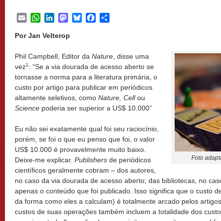
Email
WhatsApp
LinkedIn
Mastodon
Bluesky
Facebook
Share
Por Jan Velterop
Phil Campbell, Editor da
Nature
, disse uma
1
vez
: “Se a via dourada de acesso aberto se
tornasse a norma para a literatura primária, o
custo por artigo para publicar em periódicos
altamente seletivos, como
Nature, Cell
ou
Science
poderia ser superior a US$ 10.000”
Eu não sei exatamente qual foi seu raciocínio,
porém, se foi o que eu penso que foi, o valor
US$ 10.000 é provavelmente muito baixo.
Foto adapt
Deixe-me explicar.
Publishers
de periódicos
científicos geralmente cobram – dos autores,
no caso da via dourada de acesso aberto; das bibliotecas, no cas
apenas o conteúdo que foi publicado. Isso significa que o custo
da forma como eles a calculam) é totalmente arcado pelos artigos
custos de suas operações também incluem a totalidade dos custo