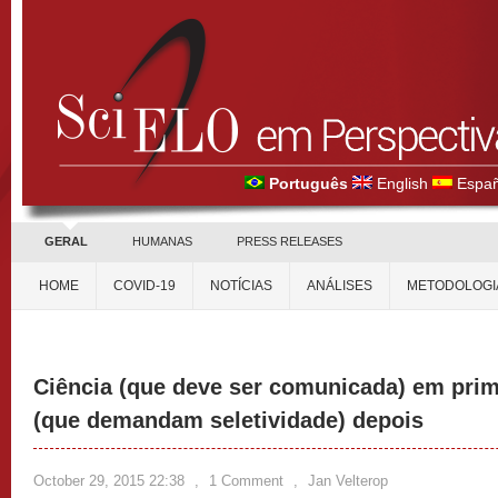
Português
English
Españ
GERAL
HUMANAS
PRESS RELEASES
HOME
COVID-19
NOTÍCIAS
ANÁLISES
METODOLOGI
Ciência (que deve ser comunicada) em prime
(que demandam seletividade) depois
October 29, 2015 22:38
,
1 Comment
,
Jan Velterop