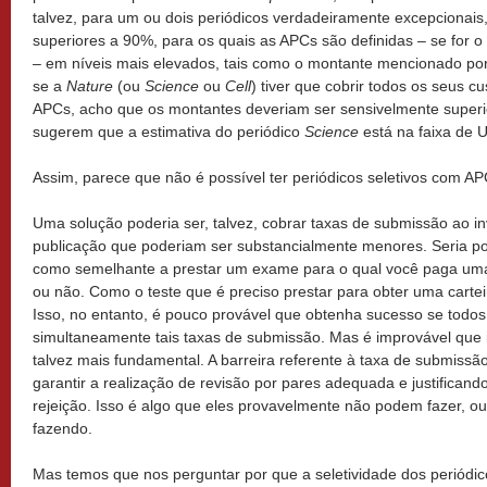
talvez, para um ou dois periódicos verdadeiramente excepcionais
superiores a 90%, para os quais as APCs são definidas – se for 
– em níveis mais elevados, tais como o montante mencionado por 
se a
Nature
(ou
Science
ou
Cell
) tiver que cobrir todos os seus c
APCs, acho que os montantes deveriam ser sensivelmente super
sugerem que a estimativa do periódico
Science
está na faixa de 
Assim, parece que não é possível ter periódicos seletivos com APC
Uma solução poderia ser, talvez, cobrar taxas de submissão ao i
publicação que poderiam ser substancialmente menores. Seria po
como semelhante a prestar um exame para o qual você paga uma 
ou não. Como o teste que é preciso prestar para obter uma cartei
Isso, no entanto, é pouco provável que obtenha sucesso se todo
simultaneamente tais taxas de submissão. Mas é improvável que i
talvez mais fundamental. A barreira referente à taxa de submissã
garantir a realização de revisão por pares adequada e justifican
rejeição. Isso é algo que eles provavelmente não podem fazer, o
fazendo.
Mas temos que nos perguntar por que a seletividade dos periódic