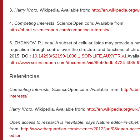
3.
Harry Kroto.
Wikipedia. Available from:
http://en.wikipedia.org/w
4.
Competing Interests
. ScienceOpen.com. Available from:
http://about.scienceopen.com/competing-interests/
5.
ZHDANOV, R.;
et al
. A subset of cellular lipids may provide a 
regulation through control over the structure and functions of chr
2015. DOI:
10.14293/S2199-1006.1.SOR-LIFE.AUXYTR.v1
Availa
http://www.scienceopen.com/document/vid/8feb0edb-4724-4f85-
Referências
Competing Interests
. ScienceOpen.com. Available from:
http://ab
interests/
Harry Kroto
. Wikipedia. Available from:
http://en.wikipedia.org/wik
Open access to research is inevitable, says Nature editor-in-chief
from:
http://www.theguardian.com/science/2012/jun/08/open-acces
editor