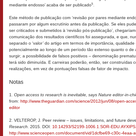
5
mediante endosso’ acaba de ser publicado
.
Este método de publicação com ‘revisão por pares mediante endo
passaram por algum escrutínio antes da publicação. Se eles pu
ser criticados e submetidos à ‘revisão pós-publicação’, chegaría
comunicação dos resultados científicos foi assegurada, e que, 
separado o ‘valor’ do artigo em termos de importância, qualidade 
potencialmente ao longo de um período tão extenso quanto o de a
surgir; a possibilidade de falsos positivos – denominação prematu
terá sido diminuída. E carreiras poderão, então, ser construídas
realizações, em vez de pontuações falsas de fator de impacto.
Notas
1.
Open access to research is inevitable, says Nature editor-in-chi
from:
http://www.theguardian.com/science/2012/jun/08/open-acces
editor
2.
VELTEROP, J. Peer review – issues, limitations, and future de
Research
. 2015. DOI:
10.14293/S2199-1006.1.SOR-EDU.AYXIPS
http://www.scienceopen.com/document/vid/1dcfbe69-c30c-4eaa