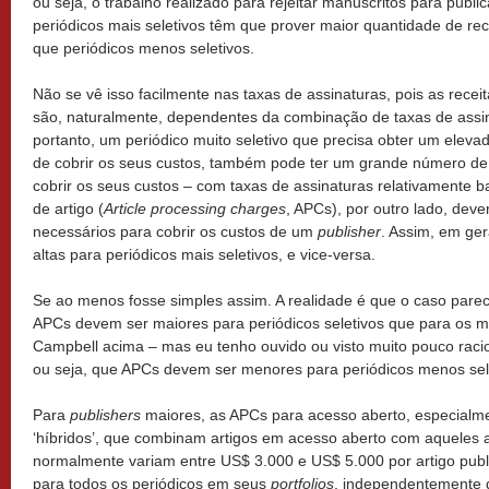
ou seja, o trabalho realizado para rejeitar manuscritos para publi
periódicos mais seletivos têm que prover maior quantidade de rec
que periódicos menos seletivos.
Não se vê isso facilmente nas taxas de assinaturas, pois as recei
são, naturalmente, dependentes da combinação de taxas de assi
portanto, um periódico muito seletivo que precisa obter um elevado
de cobrir os seus custos, também pode ter um grande número de 
cobrir os seus custos – com taxas de assinaturas relativamente 
de artigo (
Article processing charges
, APCs), por outro lado, deve
necessários para cobrir os custos de um
publisher
. Assim, em ge
altas para periódicos mais seletivos, e vice-versa.
Se ao menos fosse simples assim. A realidade é que o caso parec
APCs devem ser maiores para periódicos seletivos que para os m
Campbell acima – mas eu tenho ouvido ou visto muito pouco racioc
ou seja, que APCs devem ser menores para periódicos menos sel
Para
publishers
maiores, as APCs para acesso aberto, especialm
‘híbridos’, que combinam artigos em acesso aberto com aqueles a
normalmente variam entre US$ 3.000 e US$ 5.000 por artigo public
para todos os periódicos em seus
portfolios
, independentemente d