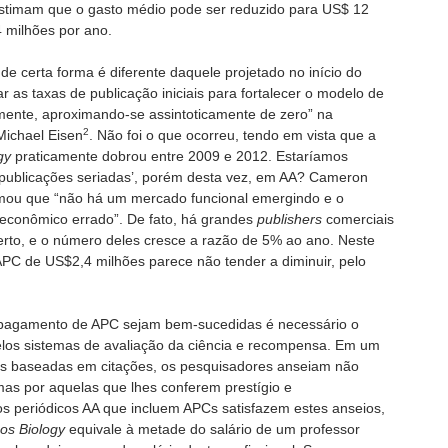
estimam que o gasto médio pode ser reduzido para US$ 12
 milhões por ano.
de certa forma é diferente daquele projetado no início do
r as taxas de publicação iniciais para fortalecer o modelo de
amente, aproximando-se assintoticamente de zero” na
2
Michael Eisen
. Não foi o que ocorreu, tendo em vista que a
gy
praticamente dobrou entre 2009 e 2012. Estaríamos
publicações seriadas’, porém desta vez, em AA? Cameron
rmou que “não há um mercado funcional emergindo e o
econômico errado”. De fato, há grandes
publishers
comerciais
to, e o número deles cresce a razão de 5% ao ano. Neste
APC de US$2,4 milhões parece não tender a diminuir, pelo
ao pagamento de APC sejam bem-sucedidas é necessário o
elos sistemas de avaliação da ciência e recompensa. Em um
as baseadas em citações, os pesquisadores anseiam não
mas por aquelas que lhes conferem prestígio e
s periódicos AA que incluem APCs satisfazem estes anseios,
os Biology
equivale à metade do salário de um professor