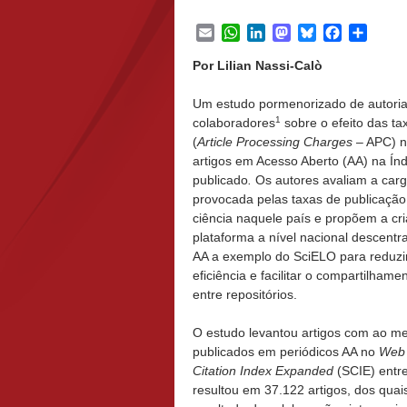
Email
WhatsApp
LinkedIn
Mastodon
Bluesky
Facebook
Share
Por Lilian Nassi-Calò
Um estudo pormenorizado de autori
1
colaboradores
sobre o efeito das ta
(
Article Processing Charges
– APC) n
artigos em Acesso Aberto (AA) na Índ
publicado
.
Os autores avaliam a carg
provocada pelas taxas de publicaçã
ciência naquele país e propõem a c
plataforma a nível nacional descentr
AA a exemplo do SciELO para reduzi
eficiência e facilitar o compartilha
entre repositórios.
O estudo levantou artigos com ao me
publicados em periódicos AA no
Web 
Citation Index Expanded
(SCIE) entr
resultou em 37.122 artigos, dos quais