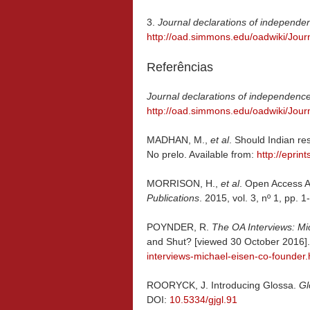
3.
Journal declarations of independe
http://oad.simmons.edu/oadwiki/Jou
Referências
Journal declarations of independenc
http://oad.simmons.edu/oadwiki/Jou
MADHAN, M.,
et al
. Should Indian re
No prelo. Available from:
http://eprin
MORRISON, H.,
et al
. Open Access 
Publications
. 2015, vol. 3, nº 1, pp. 
POYNDER, R.
The OA Interviews: Mic
and Shut? [viewed 30 October 2016].
interviews-michael-eisen-co-founder.
ROORYCK, J. Introducing Glossa.
Gl
DOI:
10.5334/gjgl.91