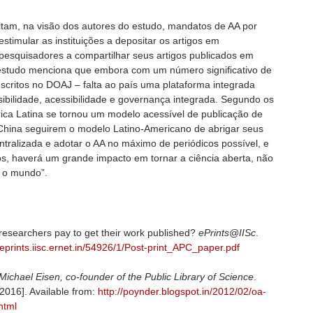
altam, na visão dos autores do estudo, mandatos de AA por
stimular as instituições a depositar os artigos em
 pesquisadores a compartilhar seus artigos publicados em
 estudo menciona que embora com um número significativo de
inscritos no DOAJ – falta ao país uma plataforma integrada
ibilidade, acessibilidade e governança integrada. Segundo os
rica Latina se tornou um modelo acessível de publicação de
 China seguirem o modelo Latino-Americano de abrigar seus
tralizada e adotar o AA no máximo de periódicos possível, e
os, haverá um grande impacto em tornar a ciência aberta, não
 o mundo”.
 researchers pay to get their work published?
ePrints@IISc
.
//eprints.iisc.ernet.in/54926/1/Post-print_APC_paper.pdf
Michael Eisen, co-founder of the Public Library of Science
.
016]. Available from:
http://poynder.blogspot.in/2012/02/oa-
html