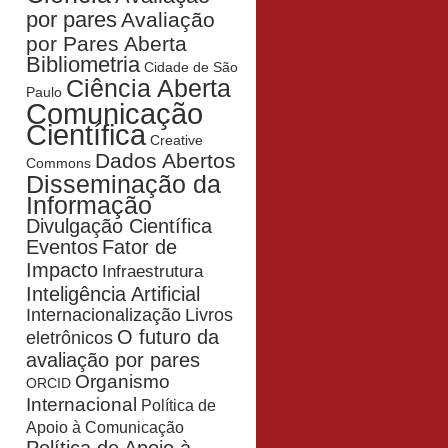
por pares
Avaliação
por Pares Aberta
Bibliometria
Cidade de São
Ciência Aberta
Paulo
Comunicação
Científica
Creative
Dados Abertos
Commons
Disseminação da
Informação
Divulgação Científica
Eventos
Fator de
Impacto
Infraestrutura
Inteligência Artificial
Livros
Internacionalização
O futuro da
eletrônicos
avaliação por pares
Organismo
ORCID
Internacional
Política de
Apoio à Comunicação