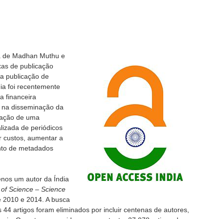
a de Madhan Muthu e
xas de publicação
a publicação de
ia foi recentemente
a financeira
o na disseminação da
riação de uma
alizada de periódicos
r custos, aumentar a
mento de metadados
nos um autor da Índia
of Science – Science
e 2010 e 2014. A busca
 44 artigos foram eliminados por incluir centenas de autores,