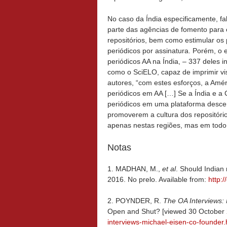
No caso da Índia especificamente, f
parte das agências de fomento para e
repositórios, bem como estimular os
periódicos por assinatura. Porém, o
periódicos AA na Índia, – 337 deles 
como o SciELO, capaz de imprimir vis
autores, “com estes esforços, a Amé
periódicos em AA […] Se a Índia e a
periódicos em uma plataforma descen
promoverem a cultura dos repositóri
apenas nestas regiões, mas em todo
Notas
1. MADHAN, M.,
et al
. Should Indian
2016. No prelo. Available from:
http:
2. POYNDER, R.
The OA Interviews: 
Open and Shut? [viewed 30 October 2
interviews-michael-eisen-co-founder.