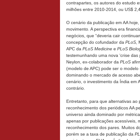
contrapartes, os autores do estudo 
milhões entre 2010-2014, ou US$ 2,4
O cenário da publicação em AA hoje, 
movimento. A perspectiva era financia
negócios, que “deveria cair continu
concepção do cofundador da
PLoS
, 
APC da
PLoS Medicine
e
PLoS Biolo
testemunhando uma nova ‘crise das 
Neylon, ex-colaborador da
PLoS
afi
(modelo de APC) pode ser o modelo 
dominando o mercado de acesso aber
cenário, o investimento da Índia em 
contrário.
Entretanto, para que alternativas 
reconhecimento dos periódicos AA p
universo ainda dominado por métric
apenas por publicações acessíveis, 
reconhecimento dos pares. Muitos do
porém se a taxa de publicação da
PL