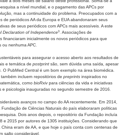
ivale a dois meses de salário deste profissional. Soma-se a
 pesquisa a nível mundial, e o pagamento das APCs por
olução, mas a continuidade do problema. Preocupados com a
res de periódicos AA da Europa e EUA abandonaram seus
nativas de seus periódicos com APCs mais acessíveis. A este
3
l Declaration of Independence
. Associações de
as financiaram inicialmente os novos periódicos para que
as ou nenhuma APC.
sustentáveis para assegurar o acesso aberto aos resultados de
ais e temática de
postprint
são, sem dúvida uma saída, apesar
s
. O PubMed Central é um bom exemplo na área biomédica.
A também incluem repositórios de
preprints
inspirados no
 matemática, como
bioRxiv
para ciências da vida e iniciativas
ais e psicologia inauguradas no segundo semestre de 2016.
consideráveis avanços no campo do AA recentemente. Em 2014,
 Fundação de Ciências Naturais do país elaboraram políticas
esquisa. Dois anos depois, o repositório da Fundação incluía
98 e 2015 por autores de 1305 instituições. Considerando que
 China eram de AA, e que hoje o país conta com centenas de
um salto considerável.