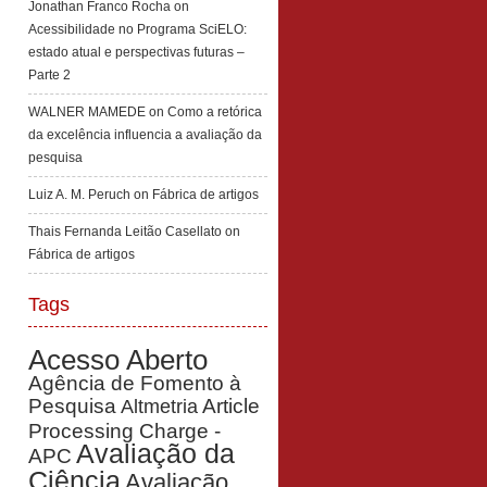
Jonathan Franco Rocha
on
Acessibilidade no Programa SciELO:
estado atual e perspectivas futuras –
Parte 2
WALNER MAMEDE
on
Como a retórica
da excelência influencia a avaliação da
pesquisa
Luiz A. M. Peruch
on
Fábrica de artigos
Thais Fernanda Leitão Casellato
on
Fábrica de artigos
Tags
Acesso Aberto
Agência de Fomento à
Pesquisa
Article
Altmetria
Processing Charge -
Avaliação da
APC
Ciência
Avaliação