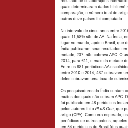
resultado de colaborações internacio
quais determinaram dados bibliométr
comparação, o número total de arti
outros doze países foi computado.
No intervalo de cinco anos entre 201
quais 11,58% são de AA. Na Índia, e
lugar no mundo, após o Brasil, que 
Índia publicaram seus resultados em
metade, 237, não cobrava APC. O us
2014, para 611, e mais da metade de
Entre os 881 periódicos AA escolhido
entre 2010 e 2014, 437 cobravam um 
deles cobravam uma taxa de submis
Os pesquisadores da Índia contam c
muitos dos quais não cobram APC. De
foi publicado em 48 periódicos Indi
pelos autores foi o
PLoS One
, que p
artigo (CPA). Como era esperado, os
periódicos de outros países, aquele
em 54 periódicos do Brasil (dos quai