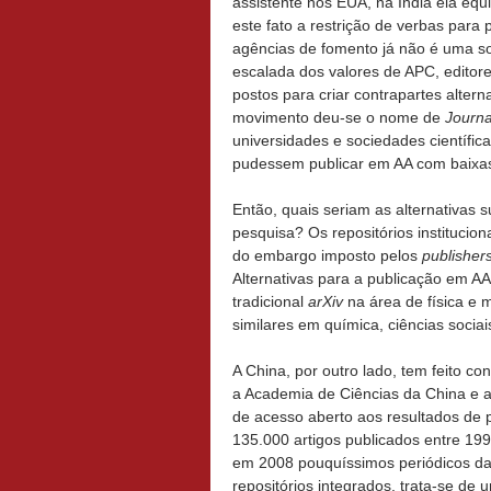
assistente nos EUA, na Índia ela equ
este fato a restrição de verbas para
agências de fomento já não é uma s
escalada dos valores de APC, edito
postos para criar contrapartes alter
movimento deu-se o nome de
Journa
universidades e sociedades científic
pudessem publicar em AA com baix
Então, quais seriam as alternativas 
pesquisa? Os repositórios institucion
do embargo imposto pelos
publisher
Alternativas para a publicação em A
tradicional
arXiv
na área de física e
similares em química, ciências soci
A China, por outro lado, tem feito 
a Academia de Ciências da China e a
de acesso aberto aos resultados de p
135.000 artigos publicados entre 19
em 2008 pouquíssimos periódicos da
repositórios integrados, trata-se de 