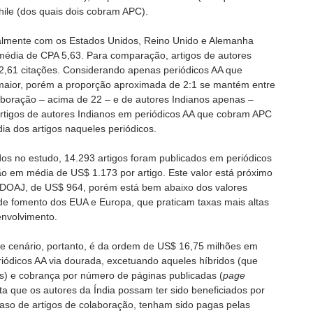
ile (dos quais dois cobram APC).
palmente com os Estados Unidos, Reino Unido e Alemanha
média de CPA 5,63. Para comparação, artigos de autores
2,61 citações. Considerando apenas periódicos AA que
maior, porém a proporção aproximada de 2:1 se mantém entre
laboração – acima de 22 – e de autores Indianos apenas –
rtigos de autores Indianos em periódicos AA que cobram APC
a dos artigos naqueles periódicos.
dos no estudo, 14.293 artigos foram publicados em periódicos
ão em média de US$ 1.173 por artigo. Este valor está próximo
 DOAJ, de US$ 964, porém está bem abaixo dos valores
 de fomento dos EUA e Europa, que praticam taxas mais altas
envolvimento.
e cenário, portanto, é da ordem de US$ 16,75 milhões em
iódicos AA via dourada, excetuando aqueles híbridos (que
s) e cobrança por número de páginas publicadas (
page
a que os autores da Índia possam ter sido beneficiados por
caso de artigos de colaboração, tenham sido pagas pelas