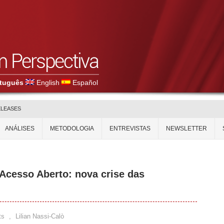
tuguês
English
Español
ELEASES
ANÁLISES
METODOLOGIA
ENTREVISTAS
NEWSLETTER
Acesso Aberto: nova crise das
ts
,
Lilian Nassi-Calò