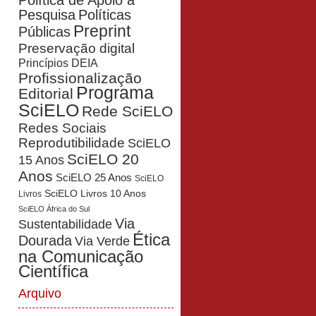
Política de Apoio à
Pesquisa
Políticas
Preprint
Públicas
Preservação digital
Princípios DEIA
Profissionalização
Programa
Editorial
SciELO
Rede SciELO
Redes Sociais
Reprodutibilidade
SciELO
SciELO 20
15 Anos
Anos
SciELO 25 Anos
SciELO
SciELO Livros 10 Anos
Livros
SciELO África do Sul
Via
Sustentabilidade
Ética
Dourada
Via Verde
na Comunicação
Científica
Arquivo