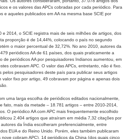
nais. Os autores consideraram, portanto, 37.078 artigos dos
icos e os valores das APCs cobradas por cada periódico. Para
gos e aqueles publicados em AA na mesma base SCIE por
0 e 2014, o SCIE registra mais de seis milhões de artigos, dos
sta proporção é de 14,44%, colocando o país no segundo
detém o maior percentual de 32,72%. No ano 2010, autores da
 479 periódicos AA de 61 países, dos quais praticamente a
o de periódicos AA por pesquisadores Indianos aumentou, em
stes cobravam APC. O valor das APCs, entretanto, não é fixo.
s pelos pesquisadores deste país para publicar seus artigos
valor fixo por artigo, 49 cobravam por página e apenas dois
são.
om uma larga escolha de periódicos editados nacionalmente,
 fato, mais da metade – 18.781 artigos – entre 2010-2014,
anos. O periódico AA com APC mais frequentemente escolhido
ublicou 2.404 artigos que atraíram em média 7,32 citações por
 autores da Índia escolheram preferencialmente, entre
s dos EUA e do Reino Unido. Porém, eles também publicaram
s nove cobram APC), 14 periódicos da China (dos quais cinco