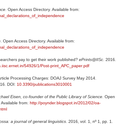
nce
. Open Access Directory. Available from:
rnal_declarations_of_independence
e
. Open Access Directory. Available from:
rnal_declarations_of_independence
searchers pay to get their work published?
ePrints@IISc
. 2016.
ts.iisc.ernet.in/54926/1/Post-print_APC_paper.pdf
Article Processing Charges: DOAJ Survey May 2014.
1-16. DOI:
10.3390/publications3010001
hael Eisen, co-founder of the Public Library of Science
. Open
 Available from:
http://poynder.blogspot.in/2012/02/oa-
html
ossa: a journal of general linguistics
. 2016, vol. 1, nº 1, pp. 1.