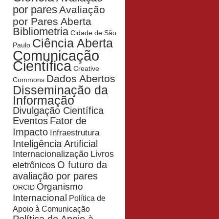
por pares
Avaliação
por Pares Aberta
Bibliometria
Cidade de São
Ciência Aberta
Paulo
Comunicação
Científica
Creative
Dados Abertos
Commons
Disseminação da
Informação
Divulgação Científica
Eventos
Fator de
Impacto
Infraestrutura
Inteligência Artificial
Livros
Internacionalização
O futuro da
eletrônicos
avaliação por pares
Organismo
ORCID
Internacional
Política de
Apoio à Comunicação