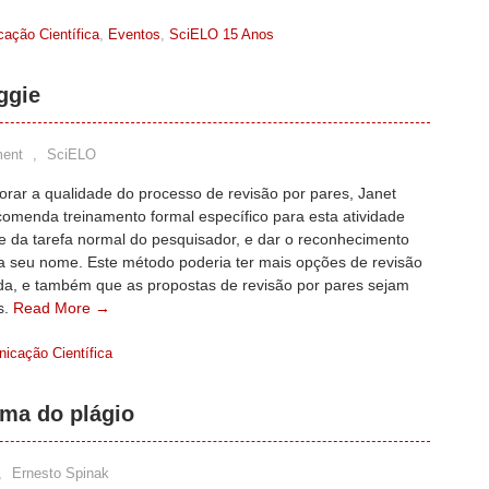
ação Científica
,
Eventos
,
SciELO 15 Anos
ggie
ent
,
SciELO
rar a qualidade do processo de revisão por pares, Janet
comenda treinamento formal específico para esta atividade
e da tarefa normal do pesquisador, e dar o reconhecimento
a seu nome. Este método poderia ter mais opções de revisão
a, e também que as propostas de revisão por pares sejam
s.
Read More →
icação Científica
lema do plágio
,
Ernesto Spinak