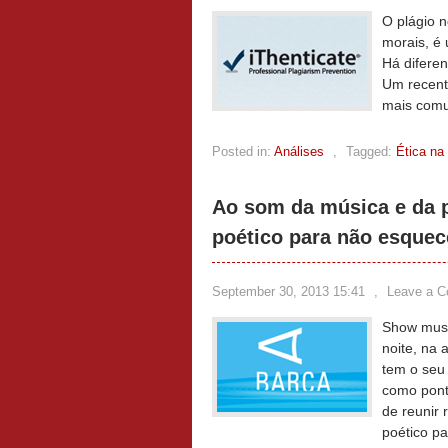
O plágio n
morais, é 
Há diferen
Um recente
mais comu
Posted in:
Análises
,
Tagged:
Ética na
Ao som da música e da po
poético para não esquec
September 30, 2013 15:41
,
Leave a 
Show musi
noite, na
tem o seu
como pont
de reunir 
poético p