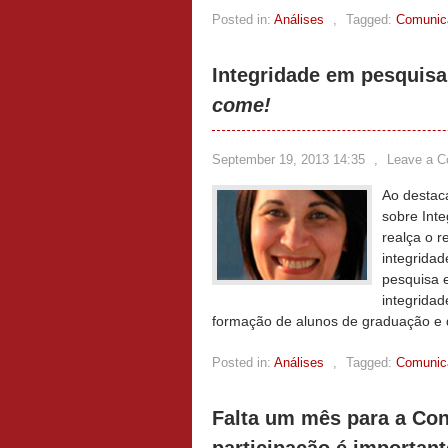
Posted in:
Análises
,
Tagged:
Comunica
Integridade em pesquisa 
come!
September 19, 2013 14:35
,
Leave a 
Ao destaca
sobre Int
realça o 
integridad
pesquisa e
integridad
formação de alunos de graduação e
Posted in:
Análises
,
Tagged:
Comunica
Falta um mês para a Con