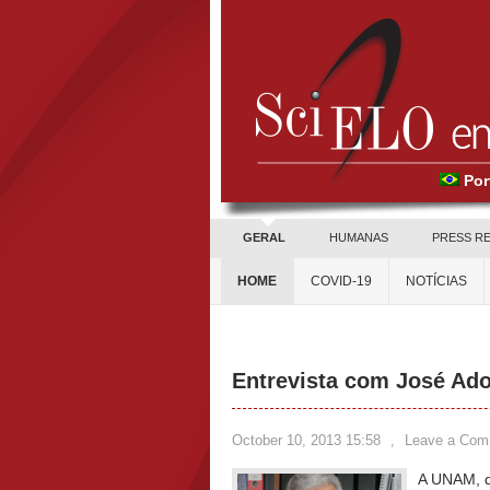
Por
GERAL
HUMANAS
PRESS R
HOME
COVID-19
NOTÍCIAS
Entrevista com José Ado
October 10, 2013 15:58
,
Leave a Com
A UNAM, q