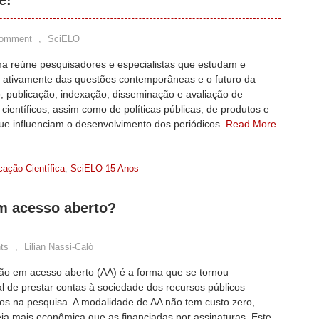
e!
Comment
,
SciELO
a reúne pesquisadores e especialistas que estudam e
m ativamente das questões contemporâneas e o futuro da
, publicação, indexação, disseminação e avaliação de
 científicos, assim como de políticas públicas, de produtos e
que influenciam o desenvolvimento dos periódicos.
Read More
ação Científica
,
SciELO 15 Anos
m acesso aberto?
ts
,
Lilian Nassi-Calò
ção em acesso aberto (AA) é a forma que se tornou
l de prestar contas à sociedade dos recursos públicos
s na pesquisa. A modalidade de AA não tem custo zero,
ja mais econômica que as financiadas por assinaturas. Este