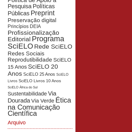
Política de Apoio à
Pesquisa
Políticas
Preprint
Públicas
Preservação digital
Princípios DEIA
Profissionalização
Programa
Editorial
SciELO
Rede SciELO
Redes Sociais
Reprodutibilidade
SciELO
SciELO 20
15 Anos
Anos
SciELO 25 Anos
SciELO
SciELO Livros 10 Anos
Livros
SciELO África do Sul
Via
Sustentabilidade
Ética
Dourada
Via Verde
na Comunicação
Científica
Arquivo