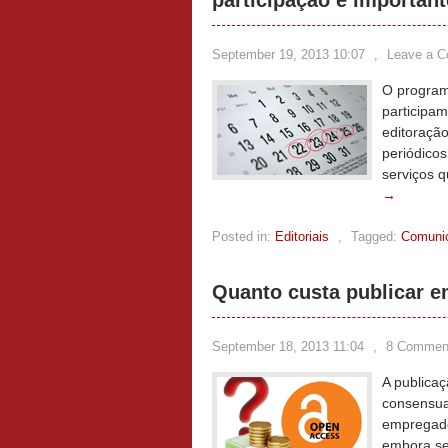
participação é important
September 19, 2013 10:07
,
Leave a 
O program
participa
editoração
periódicos
serviços 
→
Posted in:
Editoriais
,
Tagged:
Comunic
Quanto custa publicar e
September 18, 2013 11:04
,
8 Commen
A publica
consensua
empregado
embora se