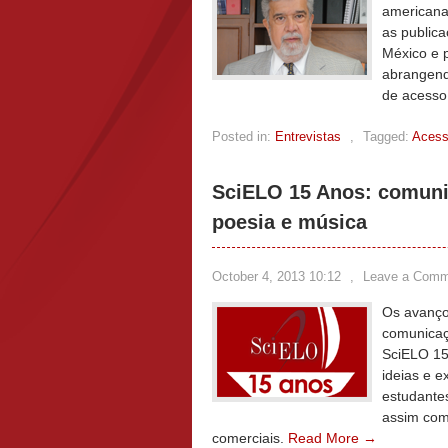
americana
as public
México e 
abrangend
de acesso 
Posted in:
Entrevistas
,
Tagged:
Acess
SciELO 15 Anos: comunic
poesia e música
October 4, 2013 10:12
,
Leave a Comm
Os avanço
comunicaçã
SciELO 15
ideias e e
estudantes
assim com
comerciais.
Read More →