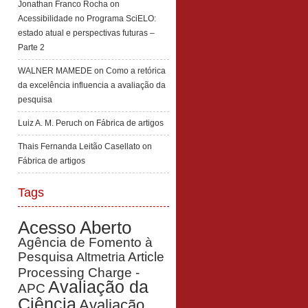
Jonathan Franco Rocha
on
Acessibilidade no Programa SciELO:
estado atual e perspectivas futuras –
Parte 2
WALNER MAMEDE
on
Como a retórica
da excelência influencia a avaliação da
pesquisa
Luiz A. M. Peruch
on
Fábrica de artigos
Thais Fernanda Leitão Casellato
on
Fábrica de artigos
Tags
Acesso Aberto
Agência de Fomento à
Pesquisa
Article
Altmetria
Processing Charge -
Avaliação da
APC
Ciência
Avaliação