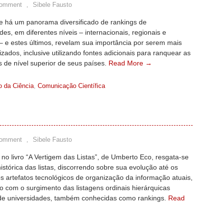
Comment
,
Sibele Fausto
e há um panorama diversificado de rankings de
des, em diferentes níveis – internacionais, regionais e
– e estes últimos, revelam sua importância por serem mais
izados, inclusive utilizando fontes adicionais para ranquear as
es de nível superior de seus países.
Read More →
o da Ciência
,
Comunicação Científica
Comment
,
Sibele Fausto
o livro “A Vertigem das Listas”, de Umberto Eco, resgata-se
istórica das listas, discorrendo sobre sua evolução até os
os artefatos tecnológicos de organização da informação atuais,
 com o surgimento das listagens ordinais hierárquicas
de universidades, também conhecidas como rankings.
Read