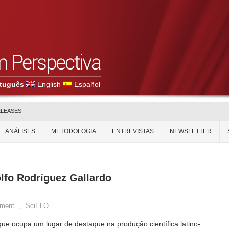
tuguês
English
Español
ELEASES
ANÁLISES
METODOLOGIA
ENTREVISTAS
NEWSLETTER
lfo Rodríguez Gallardo
ment
,
SciELO
ue ocupa um lugar de destaque na produção científica latino-