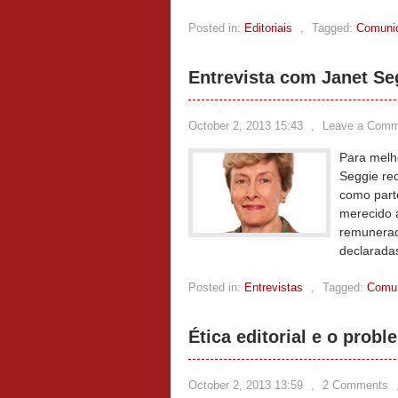
Posted in:
Editoriais
,
Tagged:
Comunic
Entrevista com Janet Se
October 2, 2013 15:43
,
Leave a Comm
Para melho
Seggie re
como part
merecido 
remunerad
declarada
Posted in:
Entrevistas
,
Tagged:
Comun
Ética editorial e o prob
October 2, 2013 13:59
,
2 Comments