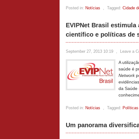
Posted in:
Notícias
,
Tagged:
Cidade d
EVIPNet Brasil estimula
científico e políticas de
September 27, 2013 10:19
,
Leave a 
A utilizaç
saúde é p
Network
po
evidências
da Saúde 
conhecime
Posted in:
Notícias
,
Tagged:
Políticas
Um panorama diversific