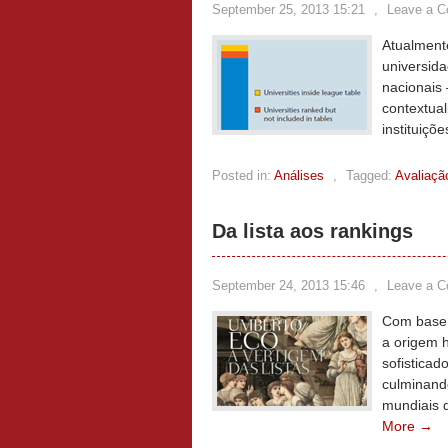
September 25, 2013 15:21
,
Leave a 
Atualment
universida
nacionais 
contextual
instituiçõ
Posted in:
Análises
,
Tagged:
Avaliaçã
Da lista aos rankings
September 24, 2013 15:46
,
Leave a 
Com base n
a origem h
sofisticad
culminando
mundiais 
More →