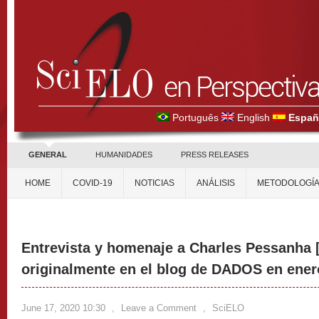
Português
English
Españ
GENERAL
HUMANIDADES
PRESS RELEASES
HOME
COVID-19
NOTICIAS
ANÁLISIS
METODOLOGÍ
Entrevista y homenaje a Charles Pessanha 
originalmente en el blog de DADOS en ener
June 17, 2020 10:30
,
Leave a Comment
,
SciELO