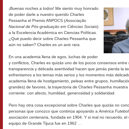
¡Buenas noches a todos! Me siento muy honrado
de poder darle a nuestro querido Charles
Pessanha el Premio ANPOCS (
Associação
Nacional de Pós-graduaçāo em Ciências Sociais
)
a la Excelencia Académica en Ciencias Políticas.
¿Qué puedo decir sobre Charles Pessanha que
aún no saben? Charles es un
avis rara
.
En una academia llena de egos, luchas de poder
y conflictos, Charles es quizás uno de los pocos consensos entre
transparencia y delicada asertividad hacen que jamás pierda la t
enfrentamos a los temas más serios y los momentos más delicado
academia llena de hostigamiento, peleas entre grupos, humillaci
grandes) de favores, la trayectoria de Charles Pessanha muestra 
corriente: con afecto, humildad, generosidad y solidaridad.
Pero hay otra cosa excepcional sobre Charles que quizás no con
personas que conozco que continúa apoyando a
América Futebol
asociación centenaria, fundada en 1904. Y si mal no recuerdo, el ú
equipo de Grande Tijuca fue en 1962 …