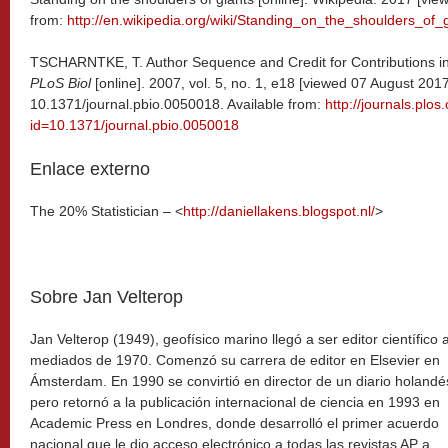
from:
http://en.wikipedia.org/wiki/Standing_on_the_shoulders_of_
TSCHARNTKE, T. Author Sequence and Credit for Contributions in 
PLoS Biol
[online]. 2007, vol. 5, no. 1, e18 [viewed 07 August 2017
10.1371/journal.pbio.0050018. Available from:
http://journals.plos
id=10.1371/journal.pbio.0050018
Enlace externo
The 20% Statistician – <
http://daniellakens.blogspot.nl/
>
Sobre Jan Velterop
Jan Velterop (1949), geofísico marino llegó a ser editor científico 
mediados de 1970. Comenzó su carrera de editor en Elsevier en
Ámsterdam. En 1990 se convirtió en director de un diario holandé
pero retornó a la publicación internacional de ciencia en 1993 en
Academic Press en Londres, donde desarrolló el primer acuerdo
nacional que le dio acceso electrónico a todas las revistas AP a