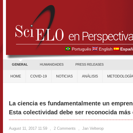
Português
English
Españ
GENERAL
HUMANIDADES
PRESS RELEASES
HOME
COVID-19
NOTICIAS
ANÁLISIS
METODOLOGÍ
La ciencia es fundamentalmente un emprend
Esta colectividad debe ser reconocida más 
August 11, 2017 11:59
,
2 Comments
,
Jan Velterop