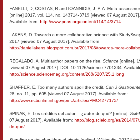
FANELLI, D, COSTAS, R and IOANNIDIS, J. P. A. Meta-assessment
[online] 2017, vol. 114, no. 143714-3719 [viewed 07 August 2017
Available from:
http://www.pnas.org/content/114/14/3714
LAKENS, D. Towards a more collaborative science with StudySwap [
2017 [viewed 07 August 2017]. Available from:
http://daniellakens.blogspot.com.br/2017/08/towards-more-collabo
REGALADO, A. Multiauthor papers on the rise.
Science
[online]. 1
[viewed 07 August 2017]. DOI: 10.1126/science.7701334. Availabl
http://science.sciencemag.org/content/268/5207/25.1.long
SHAFFER, E. Too many authors spoil the credit.
Can J Gastroente
28, no. 11, pp. 605 [viewed 07 August 2017]. Available from:
http://www.ncbi.nlm.nih.gov/pmc/articles/PMC4277173/
SPINAK, E. Los créditos del autor… ¿autor de qué? [online].
SciE
07 August 2017]. Available from:
http://blog.scielo.org/es/2014/07/
de-que/
Standing on the shoulders of giants [online]. Wikipedia. 2017 [vie