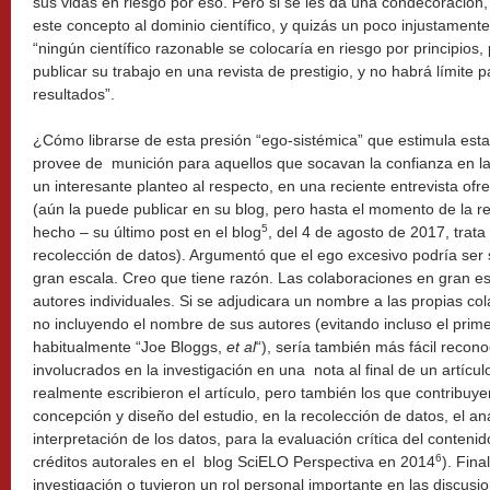
sus vidas en riesgo por eso. Pero si se les da una condecoración, 
este concepto al dominio científico, y quizás un poco injustament
“ningún científico razonable se colocaría en riesgo por principios, 
publicar su trabajo en una revista de prestigio, y no habrá límite
resultados”.
¿Cómo librarse de esta presión “ego-sistémica” que estimula est
provee de munición para aquellos que socavan la confianza en la
un interesante planteo al respecto, en una reciente entrevista of
(aún la puede publicar en su blog, pero hasta el momento de la re
5
hecho – su último post en el blog
, del 4 de agosto de 2017, trata
recolección de datos). Argumentó que el ego excesivo podría ser
gran escala. Creo que tiene razón. Las colaboraciones en gran es
autores individuales. Si se adjudicara un nombre a las propias co
no incluyendo el nombre de sus autores (evitando incluso el prim
habitualmente “Joe Bloggs,
et al
“), sería también más fácil recono
involucrados en la investigación en una nota al final de un artíc
realmente escribieron el artículo, pero también los que contribuy
concepción y diseño del estudio, en la recolección de datos, el aná
interpretación de los datos, para la evaluación crítica del contenid
6
créditos autorales en el blog SciELO Perspectiva en 2014
). Fina
investigación o tuvieron un rol personal importante en las discusi