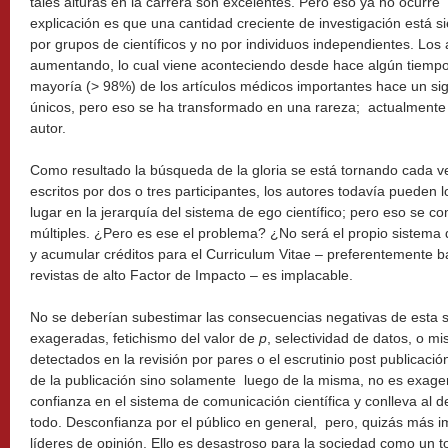
tales alturas en la carrera son excelentes. Pero eso ya no ocurre
explicación es que una cantidad creciente de investigación está s
por grupos de científicos y no por individuos independientes. Los a
aumentando, lo cual viene aconteciendo desde hace algún tiempo
mayoría (> 98%) de los artículos médicos importantes hace un sig
únicos, pero eso se ha transformado en una rareza; actualment
autor.
Como resultado la búsqueda de la gloria se está tornando cada vez
escritos por dos o tres participantes, los autores todavía pueden 
lugar en la jerarquía del sistema de ego científico; pero eso se c
múltiples. ¿Pero es ese el problema? ¿No será el propio sistema 
y acumular créditos para el Curriculum Vitae – preferentemente b
revistas de alto Factor de Impacto – es implacable.
No se deberían subestimar las consecuencias negativas de esta si
exageradas, fetichismo del valor de
p
, selectividad de datos, o 
detectados en la revisión por pares o el escrutinio post publicaci
de la publicación sino solamente luego de la misma, no es exager
confianza en el sistema de comunicación científica y conlleva al d
todo. Desconfianza por el público en general, pero, quizás más im
líderes de opinión. Ello es desastroso para la sociedad como un t