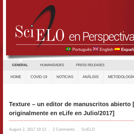
Português
English
Españ
GENERAL
HUMANIDADES
PRESS RELEASES
HOME
COVID-19
NOTICIAS
ANÁLISIS
METODOLOGÍ
Texture – un editor de manuscritos abierto 
originalmente en eLife en Julio/2017]
August 2, 2017 19:13
,
2 Comments
,
SciELO