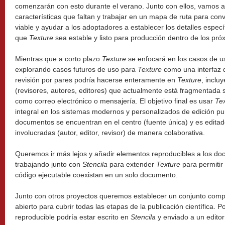
comenzarán con esto durante el verano. Junto con ellos, vamos a 
características que faltan y trabajar en un mapa de ruta para conv
viable y ayudar a los adoptadores a establecer los detalles espec
que
Texture
sea estable y listo para producción dentro de los pr
Mientras que a corto plazo
Texture
se enfocará en los casos de u
explorando casos futuros de uso para
Texture
como una interfaz d
revisión por pares podría hacerse enteramente en
Texture
, inclu
(revisores, autores, editores) que actualmente está fragmentada s
como correo electrónico o mensajería. El objetivo final es usar
Te
integral en los sistemas modernos y personalizados de edición pu
documentos se encuentran en el centro (fuente única) y es editad
involucradas (autor, editor, revisor) de manera colaborativa.
Queremos ir más lejos y añadir elementos reproducibles a los 
trabajando junto con
Stencila
para extender
Texture
para permitir 
código ejecutable coexistan en un solo documento.
Junto con otros proyectos queremos establecer un conjunto comp
abierto para cubrir todas las etapas de la publicación científica.
reproducible podría estar escrito en
Stencila
y enviado a un edito