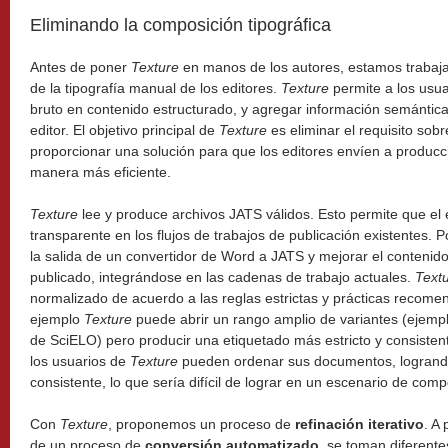
Eliminando la composición tipográfica
Antes de poner
Texture
en manos de los autores, estamos trabaja
de la tipografía manual de los editores.
Texture
permite a los usua
bruto en contenido estructurado, y agregar información semántica p
editor. El objetivo principal de
Texture
es eliminar el requisito sob
proporcionar una solución para que los editores envíen a producc
manera más eficiente.
Texture
lee y produce archivos JATS válidos. Esto permite que el
transparente en los flujos de trabajos de publicación existentes. 
la salida de un convertidor de Word a JATS y mejorar el contenido
publicado, integrándose en las cadenas de trabajo actuales.
Text
normalizado de acuerdo a las reglas estrictas y prácticas recom
ejemplo
Texture
puede abrir un rango amplio de variantes (ejemplo
de SciELO) pero producir una etiquetado más estricto y consiste
los usuarios de
Texture
pueden ordenar sus documentos, logran
consistente, lo que sería difícil de lograr en un escenario de com
Con
Texture
, proponemos un proceso de
refinación iterativo
. A 
de un proceso de
conversión automatizado,
se toman diferentes