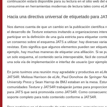
continuación estará disponible para su lectura en el sitio web del 
consumirse en herramientas modernas de lectura tales como
eLi
Hacia una directiva universal de etiquetado para JA
Nos damos cuenta de que un cambio en la publicación científica 
el desarrollo de
Texture
estamos invitando a organizaciones inte
participar en la definición de una guía estricta para etiquetar co
un consenso sobre el esquema JATS a utilizar: hay diversas varia
revistas. Esto significa que algunos elementos pueden ser etique
ejemplo, hay muchas maneras de etiquetar una afiliación. Si se p
un solo esquema, el contenido sería interoperable, fácil de consul
una sola vía de implementación e interfaz de usuario (por ejemplo 
En junio tuvimos una reunión muy agradable y productiva en
eLif
JATS4R. Melissa Harrison de
eLife
, Paul Donohoe de
Springer Na
University Press
y Sean Harrop de BMJ estaban en la mesa. Estu
comunidades
Texture
y JATS4R trabajarán juntas para proporcion
para JATS que será promovida como JATS4R. Como consecuenc
soporte completo para todo contenido conforme a JATS4R.
Para participar en el desarrollo de este consenso, comuníquese 