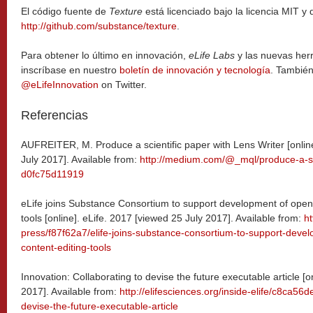
El código fuente de
Texture
está licenciado bajo la licencia MIT y 
http://github.com/substance/texture
.
Para obtener lo último en innovación,
eLife Labs
y las nuevas her
inscríbase en nuestro
boletín de innovación y tecnología
. Tambié
@eLifeInnovation
on Twitter.
Referencias
AUFREITER, M. Produce a scientific paper with Lens Writer [onli
July 2017]. Available from:
http://medium.com/@_mql/produce-a-scie
d0fc75d11919
eLife joins Substance Consortium to support development of open-
tools [online]. eLife. 2017 [viewed 25 July 2017]. Available from:
ht
press/f87f62a7/elife-joins-substance-consortium-to-support-deve
content-editing-tools
Innovation: Collaborating to devise the future executable article [o
2017]. Available from:
http://elifesciences.org/inside-elife/c8ca56d
devise-the-future-executable-article