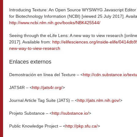
Introducing Texture: An Open Source WYSIWYG Javascript Editor f
for Biotechnology Information (NCBI) [viewed 25 July 2017]. Availa
http://www.ncbi.nlm.nih.gov/books/NBK425544/
Seeing through the eLife Lens: A new way to view research [online
2017]. Available from:
http://elifesciences.org/inside-elife/0414db
new-way-to-view-research
Enlaces externos
Demostración en línea del Texture – <
http://cdn.substance.io/text
JATS4R – <
http://jats4r.org/
>
Journal Article Tag Suite (JATS) – <
http://jats.nlm.nih.gov/
>
Projeto Substance – <
http://substance.io/
>
Public Knowledge Project – <
http://pkp.sfu.ca/
>