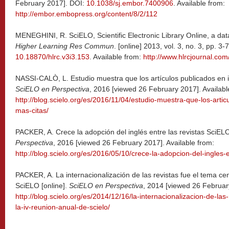
February 2017]. DOI:
10.1038/sj.embor.7400906
. Available from:
http://embor.embopress.org/content/8/2/112
MENEGHINI, R. SciELO, Scientific Electronic Library Online, a da
Higher Learning Res Commun
. [online] 2013, vol. 3, no. 3, pp. 
10.18870/hlrc.v3i3.153
. Available from:
http://www.hlrcjournal.co
NASSI-CALÒ, L. Estudio muestra que los artículos publicados en in
SciELO en Perspectiva
, 2016 [viewed 26 February 2017]. Availabl
http://blog.scielo.org/es/2016/11/04/estudio-muestra-que-los-artic
mas-citas/
PACKER, A. Crece la adopción del inglés entre las revistas SciELO 
Perspectiva
, 2016 [viewed 26 February 2017]. Available from:
http://blog.scielo.org/es/2016/05/10/crece-la-adopcion-del-ingles-en
PACKER, A. La internacionalización de las revistas fue el tema ce
SciELO [online].
SciELO en Perspectiva
, 2014 [viewed 26 February
http://blog.scielo.org/es/2014/12/16/la-internacionalizacion-de-las
la-iv-reunion-anual-de-scielo/