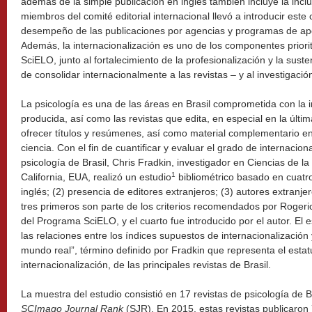
además de la simple publicación en inglés también incluye la inclu
miembros del comité editorial internacional llevó a introducir est
desempeño de las publicaciones por agencias y programas de apoy
Además, la internacionalización es uno de los componentes prior
SciELO, junto al fortalecimiento de la profesionalización y la sust
de consolidar internacionalmente a las revistas – y al investigación
La psicología es una de las áreas en Brasil comprometida con la i
producida, así como las revistas que edita, en especial en la úl
ofrecer títulos y resúmenes, así como material complementario en
ciencia. Con el fin de cuantificar y evaluar el grado de internacion
psicología de Brasil, Chris Fradkin, investigador en Ciencias de la
1
California, EUA, realizó un estudio
bibliométrico basado en cuatro
inglés; (2) presencia de editores extranjeros; (3) autores extranjero
tres primeros son parte de los criterios recomendados por Rogerio
del Programa SciELO, y el cuarto fue introducido por el autor. El 
las relaciones entre los índices supuestos de internacionalización y
mundo real”, término definido por Fradkin que representa el estat
internacionalización, de las principales revistas de Brasil.
La muestra del estudio consistió en 17 revistas de psicología de B
SCImago Journal Rank
(SJR). En 2015, estas revistas publicaron 7