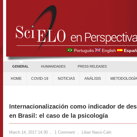
Português
English
Españ
GENERAL
HUMANIDADES
PRESS RELEASES
HOME
COVID-19
NOTICIAS
ANÁLISIS
METODOLOGÍ
Internacionalización como indicador de de
en Brasil: el caso de la psicología
March 14, 2017 14:30
,
1 Comment
,
Lilian Nassi-Calò