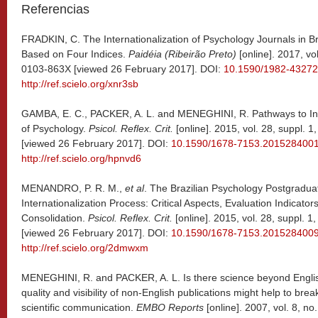
Referencias
FRADKIN, C. The Internationalization of Psychology Journals in Bra
Based on Four Indices.
Paidéia (Ribeirão Preto)
[online]. 2017, vo
0103-863X [viewed 26 February 2017]. DOI:
10.1590/1982-4327
http://ref.scielo.org/xnr3sb
GAMBA, E. C., PACKER, A. L. and MENEGHINI, R. Pathways to Inte
of Psychology.
Psicol. Reflex. Crit.
[online]. 2015, vol. 28, suppl. 
[viewed 26 February 2017]. DOI:
10.1590/1678-7153.201528400
http://ref.scielo.org/hpnvd6
MENANDRO, P. R. M.,
et al
. The Brazilian Psychology Postgradu
Internationalization Process: Critical Aspects, Evaluation Indicato
Consolidation.
Psicol. Reflex. Crit.
[online]. 2015, vol. 28, suppl. 
[viewed 26 February 2017]. DOI:
10.1590/1678-7153.201528400
http://ref.scielo.org/2dmwxm
MENEGHINI, R. and PACKER, A. L. Is there science beyond English?
quality and visibility of non-English publications might help to bre
scientific communication.
EMBO Reports
[online]. 2007, vol. 8, n