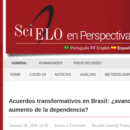
Português
English
Españ
GENERAL
HUMANIDADES
PRESS RELEASES
HOME
COVID-19
NOTICIAS
ANÁLISIS
METODOLOGÍ
Acuerdos transformativos en Brasil: ¿avan
aumento de la dependencia?
January 28, 2026 10:00
,
Leave a Comment
,
Ricardo Limongi Franç