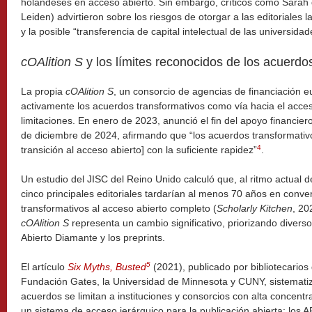
holandeses en acceso abierto. Sin embargo, críticos como Sarah 
Leiden) advirtieron sobre los riesgos de otorgar a las editoriales l
y la posible “transferencia de capital intelectual de las universid
cOAlition S
y los límites reconocidos de los acuerdo
La propia
cOAlition S
, un consorcio de agencias de financiación 
activamente los acuerdos transformativos como vía hacia el acces
limitaciones. En enero de 2023, anunció el fin del apoyo financi
de diciembre de 2024, afirmando que “los acuerdos transformativ
4
transición al acceso abierto] con la suficiente rapidez”
.
Un estudio del JISC del Reino Unido calculó que, al ritmo actual d
cinco principales editoriales tardarían al menos 70 años en conver
transformativos al acceso abierto completo (
Scholarly Kitchen
, 20
cOAlition S
representa un cambio significativo, priorizando diver
Abierto Diamante y los preprints.
5
El artículo
Six Myths, Busted
(2021), publicado por bibliotecarios
Fundación Gates, la Universidad de Minnesota y CUNY, sistematiz
acuerdos se limitan a instituciones y consorcios con alta concentr
un sistema de acceso jerárquico para la publicación abierta; los 