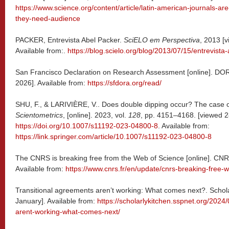
https://www.science.org/content/article/latin-american-journals-
they-need-audience
PACKER, Entrevista Abel Packer.
SciELO em Perspectiva
, 2013 [
Available from:.
https://blog.scielo.org/blog/2013/07/15/entrevista
San Francisco Declaration on Research Assessment [online]. DO
2026]. Available from:
https://sfdora.org/read/
SHU, F., & LARIVIÈRE, V.. Does double dipping occur? The case of
Scientometrics
, [online]. 2023, vol.
128
, pp. 4151–4168. [viewed 
https://doi.org/10.1007/s11192-023-04800-8
. Available from:
https://link.springer.com/article/10.1007/s11192-023-04800-8
The CNRS is breaking free from the Web of Science [online]. CNR
Available from:
https://www.cnrs.fr/en/update/cnrs-breaking-free-
Transitional agreements aren’t working: What comes next?. Schol
January]. Available from:
https://scholarlykitchen.sspnet.org/2024
arent-working-what-comes-next/