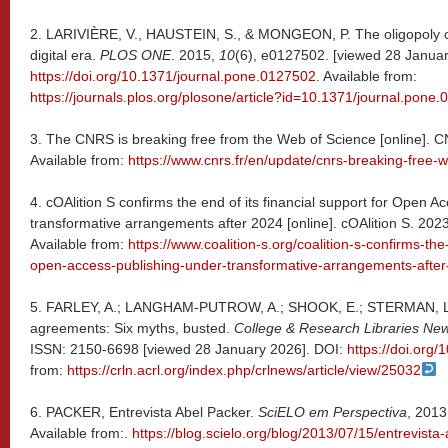
2. LARIVIÈRE, V., HAUSTEIN, S., & MONGEON, P. The oligopoly of
digital era.
PLOS ONE
. 2015,
10
(6), e0127502. [viewed 28 Januar
https://doi.org/10.1371/journal.pone.0127502
. Available from:
https://journals.plos.org/plosone/article?id=10.1371/journal.pone
3. The CNRS is breaking free from the Web of Science [online]. 
Available from:
https://www.cnrs.fr/en/update/cnrs-breaking-free-
4. cOAlition S confirms the end of its financial support for Open A
transformative arrangements after 2024 [online]. cOAlition S. 202
Available from:
https://www.coalition-s.org/coalition-s-confirms-the-
open-access-publishing-under-transformative-arrangements-after
5. FARLEY, A.; LANGHAM-PUTROW, A.; SHOOK, E.; STERMAN, L.
agreements: Six myths, busted.
College & Research Libraries Ne
ISSN: 2150-6698 [viewed 28 January 2026]. DOI:
https://doi.org/
from:
https://crln.acrl.org/index.php/crlnews/article/view/25032
6. PACKER, Entrevista Abel Packer.
SciELO em Perspectiva
, 2013
Available from:.
https://blog.scielo.org/blog/2013/07/15/entrevista