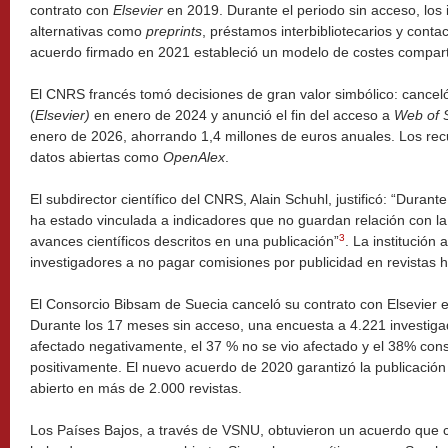
contrato con
Elsevier
en 2019. Durante el periodo sin acceso, los 
alternativas como
preprints
, préstamos interbibliotecarios y contac
acuerdo firmado en 2021 estableció un modelo de costes compart
El CNRS francés tomó decisiones de gran valor simbólico: cancel
(
Elsevier)
en enero de 2024 y anunció el fin del acceso a
Web of S
enero de 2026, ahorrando 1,4 millones de euros anuales. Los recu
datos abiertas como
OpenAlex
.
El subdirector científico del CNRS, Alain Schuhl, justificó: “Duran
ha estado vinculada a indicadores que no guardan relación con la 
3
avances científicos descritos en una publicación”
. La institución
investigadores a no pagar comisiones por publicidad en revistas h
El Consorcio Bibsam de Suecia canceló su contrato con Elsevier e
Durante los 17 meses sin acceso, una encuesta a 4.221 investiga
afectado negativamente, el 37 % no se vio afectado y el 38% cons
positivamente. El nuevo acuerdo de 2020 garantizó la publicación 
abierto en más de 2.000 revistas.
Los Países Bajos, a través de VSNU, obtuvieron un acuerdo que c