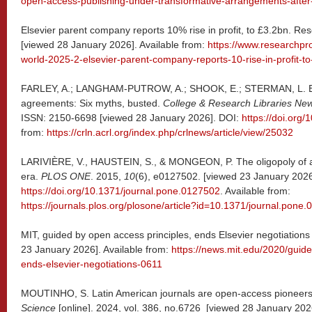
open-access-publishing-under-transformative-arrangements-after
Elsevier parent company reports 10% rise in profit, to £3.2bn. R
[viewed 28 January 2026]. Available from:
https://www.researchpr
world-2025-2-elsevier-parent-company-reports-10-rise-in-profit-to
FARLEY, A.; LANGHAM-PUTROW, A.; SHOOK, E.; STERMAN, L. B.
agreements: Six myths, busted.
College & Research Libraries Ne
ISSN: 2150-6698 [viewed 28 January 2026]. DOI:
https://doi.org/
from:
https://crln.acrl.org/index.php/crlnews/article/view/25032
LARIVIÈRE, V., HAUSTEIN, S., & MONGEON, P. The oligopoly of ac
era.
PLOS ONE
. 2015,
10
(6), e0127502. [viewed 23 January 2026
https://doi.org/10.1371/journal.pone.0127502
. Available from:
https://journals.plos.org/plosone/article?id=10.1371/journal.pone
MIT, guided by open access principles, ends Elsevier negotiations
23 January 2026]. Available from:
https://news.mit.edu/2020/guide
ends-elsevier-negotiations-0611
MOUTINHO, S. Latin American journals are open-access pioneers
Science
[online]. 2024, vol. 386, no.6726 [viewed 28 January 2026