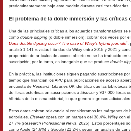
predominantemente bajo este modelo durante casi tres décadas.
El problema de la doble inmersión y las críticas 
Una de las principales críticas a los acuerdos transformativos se
como
double dipping
(o doble inmersión): cobrar dos veces por el
1
Does double dipping occur? The case of Wiley’s hybrid journals
,
analizó 1.141 revistas híbridas de Wiley entre 2015 y 2021 y conc
proporción de artículos de acceso abierto no se ha traducido en 
suscripción; por lo tanto, es innegable que se produce
double dip
En la práctica, las instituciones siguen pagando suscripciones por
tiempo que financian los APC para publicaciones de acceso abiert
encuesta de
Research Libraries UK
identificó que las bibliotecas 
de libras esterlinas en suscripciones a
Elsevier
y 937.000 libras es
híbridas de la misma editorial, lo que generó ingresos adicionale
Estos datos cobran relevancia si consideramos los márgenes de b
editoriales.
Elsevier
opera con un margen del 38,4%,
Wiley
con el
27,7% (
Research Professional News
, 2025). Estos porcentajes s
como Apple (24,6%) y Google (21,2%), según un análisis de Larivi