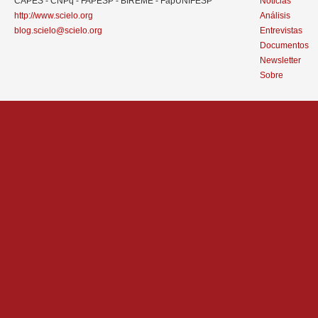
CAPES - CNPq - FAPESP - BIREME - FapUNIFESP
Noticias
http://www.scielo.org
Análisis
blog.scielo@scielo.org
Entrevistas
Documentos
Newsletter
Sobre