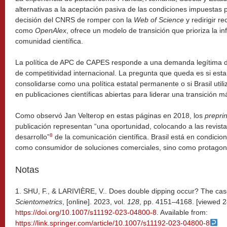
alternativas a la aceptación pasiva de las condiciones impuestas p
decisión del CNRS de romper con la
Web of Science
y redirigir r
como
OpenAlex
, ofrece un modelo de transición que prioriza la in
comunidad científica.
La política de APC de CAPES responde a una demanda legítima de
de competitividad internacional. La pregunta que queda es si esta
consolidarse como una política estatal permanente o si Brasil uti
en publicaciones científicas abiertas para liderar una transición má
Como observó Jan Velterop en estas páginas en 2018, los
preprin
publicación representan “una oportunidad, colocando a las revistas
8
desarrollo”
de la comunicación científica. Brasil está en condicio
como consumidor de soluciones comerciales, sino como protagonis
Notas
1. SHU, F., & LARIVIÈRE, V.. Does double dipping occur? The case 
Scientometrics
, [online]. 2023, vol.
128
, pp. 4151–4168. [viewed 
https://doi.org/10.1007/s11192-023-04800-8
. Available from:
https://link.springer.com/article/10.1007/s11192-023-04800-8