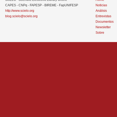
CAPES - CNPq - FAPESP - BIREME - FapUNIFESP
Noticias
http://www.scielo.org
Análisis
blog.scielo@scielo.org
Entrevistas
Documentos
Newsletter
Sobre