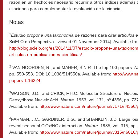
razón en un hecho: es necesario recurrir a otros índices además
citaciones para complementar la evaluación de la ciencia.
Notas
1
Estudio propone una taxonomía de razones para citar artículos en
SciELO en Perspectiva. [viewed 01 November 2014]. Available fr
http://blog.scielo.org/es/2014/11/07/estudio-propone-una-taxonom
articulos-en-publicaciones-cientificas/
2
VAN NOORDEN, R., and MAHER, B.N.R. The top 100 papers.
N
pp. 550-553. DOI: 10.1038/514550a. Available from:
http://www.n
papers-1.16224
3
WATSON, J.D., and CRICK, F.H.C. Molecular Structure of Nucleic A
Deoxyribose Nucleic Acid.
Nature
. 1953, vol. 171, nº 4356, pp. 
Available from:
http://www.nature.com/nature/journal/v171/n4356
4
FARMAN, J.C., GARDINER, B.G., and SHANKLIN, J.D. Large losses
reveal seasonal ClOx/NOx interaction.
Nature
. 1985, vol. 315, p
Available from:
http://www.nature.com/nature/journal/v315/n6016