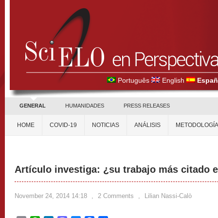
Português
English
Españ
GENERAL
HUMANIDADES
PRESS RELEASES
HOME
COVID-19
NOTICIAS
ANÁLISIS
METODOLOGÍ
Artículo investiga: ¿su trabajo más citado 
November 24, 2014 14:18
,
2 Comments
,
Lilian Nassi-Calò