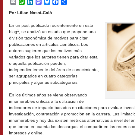
Email
WhatsApp
LinkedIn
Mastodon
Bluesky
Facebook
Share
Por Lilian Nassi-Caló
En un post publicado recientemente en este
1
blog
, se analizó un estudio que propone una
división taxonómica de motivos para citar
publicaciones en artículos científicos. Los
autores sugieren que los motivos más
variados que los autores tienen para citar esta
o aquella publicación pueden,
independientemente del área de conocimiento,
ser agrupados en cuatro categorías
principales y algunas subcategorías.
En los últimos años se viene observando
innumerables críticas a la utilización de
indicadores de impacto basados en citaciones para evaluar inves
investigación, contratación y promoción en la carrera. Las limitac
innumerables y hoy día existen métricas alternativas a nivel del a
que toman en cuenta las descargas, el compartir en las redes soci
impresos y online.