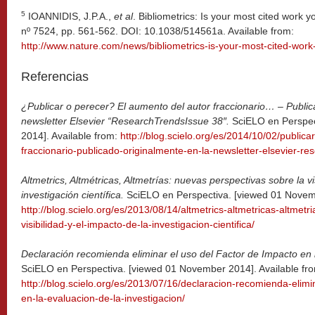
5
IOANNIDIS, J.P.A.,
et al
. Bibliometrics: Is your most cited work 
nº 7524, pp. 561-562. DOI: 10.1038/514561a. Available from:
http://www.nature.com/news/bibliometrics-is-your-most-cited-wor
Referencias
¿Publicar o perecer? El aumento del autor fraccionario… – Public
newsletter Elsevier “ResearchTrendsIssue 38″.
SciELO en Perspec
2014]. Available from:
http://blog.scielo.org/es/2014/10/02/public
fraccionario-publicado-originalmente-en-la-newsletter-elsevier-re
Altmetrics, Altmétricas, Altmetrías: nuevas perspectivas sobre la vi
investigación científica.
SciELO en Perspectiva. [viewed 01 Novemb
http://blog.scielo.org/es/2013/08/14/altmetrics-altmetricas-altmet
visibilidad-y-el-impacto-de-la-investigacion-cientifica/
Declaración recomienda eliminar el uso del Factor de Impacto en l
SciELO en Perspectiva. [viewed 01 November 2014]. Available fr
http://blog.scielo.org/es/2013/07/16/declaracion-recomienda-elimi
en-la-evaluacion-de-la-investigacion/