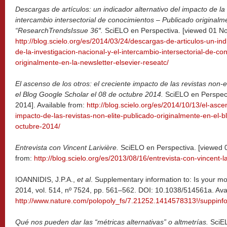
Descargas de artículos: un indicador alternativo del impacto de la 
intercambio intersectorial de conocimientos – Publicado originalm
“ResearchTrendsIssue 36″.
SciELO en Perspectiva. [viewed 01 No
http://blog.scielo.org/es/2014/03/24/descargas-de-articulos-un-ind
de-la-investigacion-nacional-y-el-intercambio-intersectorial-de-c
originalmente-en-la-newsletter-elsevier-reseatc/
El ascenso de los otros: el creciente impacto de las revistas non-
el Blog Google Scholar el 08 de octubre 2014.
SciELO en Perspec
2014]. Available from:
http://blog.scielo.org/es/2014/10/13/el-asce
impacto-de-las-revistas-non-elite-publicado-originalmente-en-el-b
octubre-2014/
Entrevista con Vincent Larivière.
SciELO en Perspectiva. [viewed 
from:
http://blog.scielo.org/es/2013/08/16/entrevista-con-vincent-la
IOANNIDIS, J.P.A.,
et al
. Supplementary information to: Is your m
2014, vol. 514, nº 7524, pp. 561–562. DOI: 10.1038/514561a. Avai
http://www.nature.com/polopoly_fs/7.21252.1414578313!/suppinf
Qué nos pueden dar las “métricas alternativas” o altmetrías.
SciE