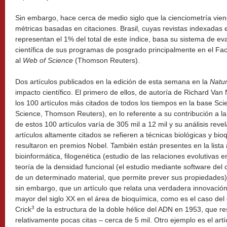
Sin embargo, hace cerca de medio siglo que la cienciometría vie
métricas basadas en citaciones. Brasil, cuyas revistas indexadas 
representan el 1% del total de este índice, basa su sistema de ev
científica de sus programas de posgrado principalmente en el Fa
al
Web of Science
(Thomson Reuters).
Dos artículos publicados en la edición de esta semana en la
Natu
impacto científico. El primero de ellos, de autoría de Richard Va
los 100 artículos más citados de todos los tiempos en la base Sc
Science, Thomson Reuters), en lo referente a su contribución a la
de estos 100 artículos varía de 305 mil a 12 mil y su análisis rev
artículos altamente citados se refieren a técnicas biológicas y bio
resultaron en premios Nobel. También están presentes en la lista
bioinformática, filogenética (estudio de las relaciones evolutivas e
teoría de la densidad funcional (el estudio mediante software del
de un determinado material, que permite prever sus propiedades), 
sin embargo, que un artículo que relata una verdadera innovación 
mayor del siglo XX en el área de bioquímica, como es el caso de
3
Crick
de la estructura de la doble hélice del ADN en 1953, que res
relativamente pocas citas – cerca de 5 mil. Otro ejemplo es el ar