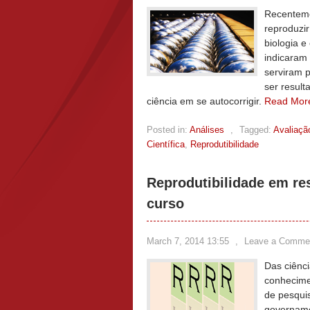
Recenteme
reproduzir
biologia e
indicaram 
serviram p
ser result
ciência em se autocorrigir.
Read Mor
Posted in:
Análises
,
Tagged:
Avaliaçã
Científica
,
Reprodutibilidade
Reprodutibilidade em res
curso
March 7, 2014 13:55
,
Leave a Comme
Das ciênci
conhecime
de pesquis
governamen