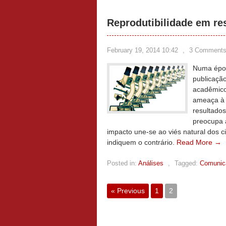
Reprodutibilidade em res
February 19, 2014 10:42
,
3 Comment
Numa époc
publicação
acadêmico
ameaça à c
resultados
preocupa a
impacto une-se ao viés natural dos c
indiquem o contrário.
Read More →
Posted in:
Análises
,
Tagged:
Comunica
« Previous
1
2