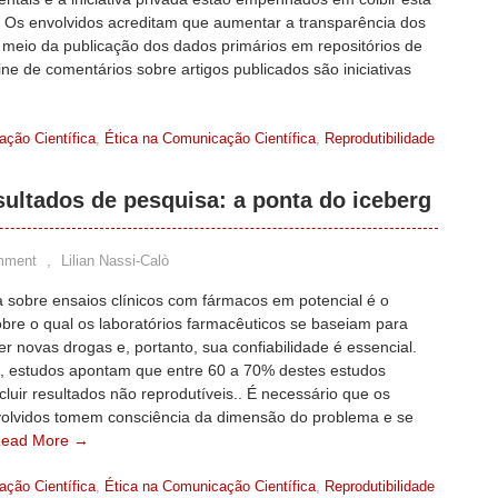
. Os envolvidos acreditam que aumentar a transparência dos
 meio da publicação dos dados primários em repositórios de
ne de comentários sobre artigos publicados são iniciativas
ção Científica
,
Ética na Comunicação Científica
,
Reprodutibilidade
sultados de pesquisa: a ponta do iceberg
mment
,
Lilian Nassi-Calò
a sobre ensaios clínicos com fármacos em potencial é o
obre o qual os laboratórios farmacêuticos se baseiam para
r novas drogas e, portanto, sua confiabilidade é essencial.
o, estudos apontam que entre 60 a 70% destes estudos
luir resultados não reprodutíveis.. É necessário que os
volvidos tomem consciência da dimensão do problema e se
ead More →
ção Científica
,
Ética na Comunicação Científica
,
Reprodutibilidade