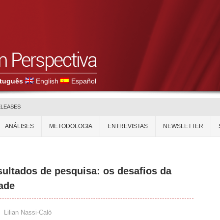
tuguês
English
Español
ELEASES
ANÁLISES
METODOLOGIA
ENTREVISTAS
NEWSLETTER
sultados de pesquisa: os desafios da
dade
,
Lilian Nassi-Calò