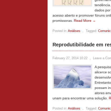
tendência
dados por
acesso aberto e promover fóruns onli
promissoras.
Read More →
Posted in:
Análises
,
Tagged:
Comunica
Reprodutibilidade em re
February 27, 2014 10:22
,
Leave a Co
A pesquis
alicerce s
desenvolve
Entretant
possam inc
atores en
unam para encontrar uma solução.
R
Posted in:
Análises
,
Tagged:
Comunica