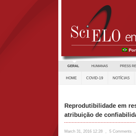
Por
GERAL
HUMANAS
PRESS R
HOME
COVID-19
NOTÍCIAS
Reprodutibilidade em re
atribuição de confiabili
March 31, 2016 12:28
,
5 Comments