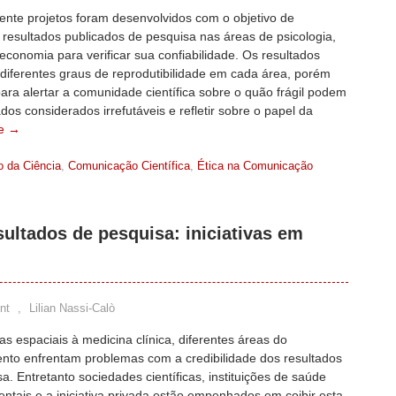
nte projetos foram desenvolvidos com o objetivo de
 resultados publicados de pesquisa nas áreas de psicologia,
 economia para verificar sua confiabilidade. Os resultados
diferentes graus de reprodutibilidade em cada área, porém
ara alertar a comunidade científica sobre o quão frágil podem
ados considerados irrefutáveis e refletir sobre o papel da
e →
o da Ciência
,
Comunicação Científica
,
Ética na Comunicação
ultados de pesquisa: iniciativas em
nt
,
Lilian Nassi-Calò
as espaciais à medicina clínica, diferentes áreas do
nto enfrentam problemas com a credibilidade dos resultados
a. Entretanto sociedades científicas, instituições de saúde
tais e a iniciativa privada estão empenhados em coibir esta