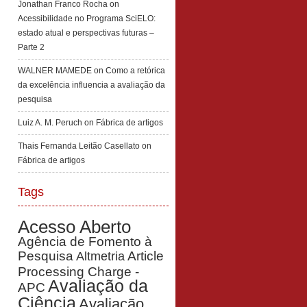
Jonathan Franco Rocha
on
Acessibilidade no Programa SciELO:
estado atual e perspectivas futuras –
Parte 2
WALNER MAMEDE
on
Como a retórica
da excelência influencia a avaliação da
pesquisa
Luiz A. M. Peruch
on
Fábrica de artigos
Thais Fernanda Leitão Casellato
on
Fábrica de artigos
Tags
Acesso Aberto
Agência de Fomento à
Pesquisa
Article
Altmetria
Processing Charge -
Avaliação da
APC
Ciência
Avaliação