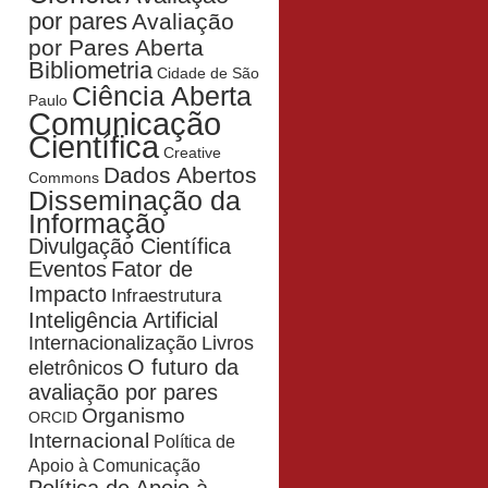
por pares
Avaliação
por Pares Aberta
Bibliometria
Cidade de São
Ciência Aberta
Paulo
Comunicação
Científica
Creative
Dados Abertos
Commons
Disseminação da
Informação
Divulgação Científica
Eventos
Fator de
Impacto
Infraestrutura
Inteligência Artificial
Livros
Internacionalização
O futuro da
eletrônicos
avaliação por pares
Organismo
ORCID
Internacional
Política de
Apoio à Comunicação