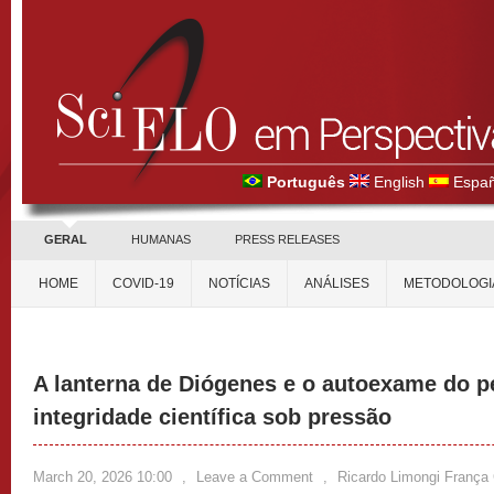
Português
English
Españ
GERAL
HUMANAS
PRESS RELEASES
HOME
COVID-19
NOTÍCIAS
ANÁLISES
METODOLOGI
A lanterna de Diógenes e o autoexame do p
integridade científica sob pressão
March 20, 2026 10:00
,
Leave a Comment
,
Ricardo Limongi França 