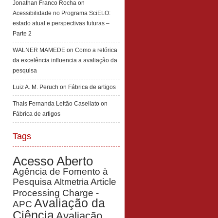
Jonathan Franco Rocha
on
Acessibilidade no Programa SciELO:
estado atual e perspectivas futuras –
Parte 2
WALNER MAMEDE
on
Como a retórica
da excelência influencia a avaliação da
pesquisa
Luiz A. M. Peruch
on
Fábrica de artigos
Thais Fernanda Leitão Casellato
on
Fábrica de artigos
Tags
Acesso Aberto
Agência de Fomento à
Pesquisa
Article
Altmetria
Processing Charge -
Avaliação da
APC
Ciência
Avaliação