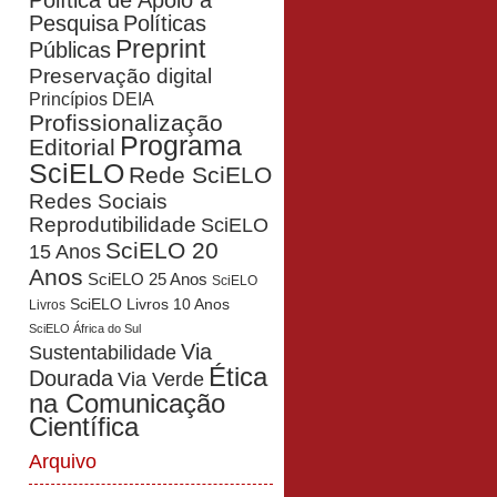
Política de Apoio à
Pesquisa
Políticas
Preprint
Públicas
Preservação digital
Princípios DEIA
Profissionalização
Programa
Editorial
SciELO
Rede SciELO
Redes Sociais
Reprodutibilidade
SciELO
SciELO 20
15 Anos
Anos
SciELO 25 Anos
SciELO
SciELO Livros 10 Anos
Livros
SciELO África do Sul
Via
Sustentabilidade
Ética
Dourada
Via Verde
na Comunicação
Científica
Arquivo