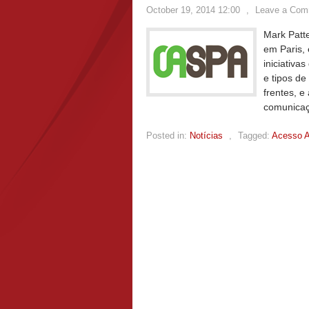
October 19, 2014 12:00
,
Leave a Com
Mark Patt
em Paris,
iniciativa
e tipos de
frentes, 
comunicaç
Posted in:
Notícias
,
Tagged:
Acesso A