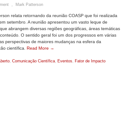
ment
,
Mark Patterson
erson relata retornando da reunião COASP que foi realizada
 em setembro. A reunião apresentou um vasto leque de
s que abrangem diversas regiões geográficas, áreas temáticas
 conteúdo. O sentido geral foi um dos progressos em várias
e as perspectivas de maiores mudanças na esfera da
ão científica.
Read More →
berto
,
Comunicação Científica
,
Eventos
,
Fator de Impacto