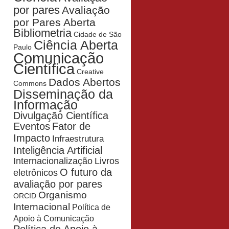
por pares
Avaliação
por Pares Aberta
Bibliometria
Cidade de São
Ciência Aberta
Paulo
Comunicação
Científica
Creative
Dados Abertos
Commons
Disseminação da
Informação
Divulgação Científica
Eventos
Fator de
Impacto
Infraestrutura
Inteligência Artificial
Livros
Internacionalização
O futuro da
eletrônicos
avaliação por pares
Organismo
ORCID
Internacional
Política de
Apoio à Comunicação