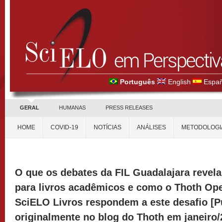
Português
English
Españ
GERAL
HUMANAS
PRESS RELEASES
HOME
COVID-19
NOTÍCIAS
ANÁLISES
METODOLOGI
O que os debates da FIL Guadalajara reve
para livros acadêmicos e como o Thoth Op
SciELO Livros respondem a este desafio [P
originalmente no blog do Thoth em janeiro/