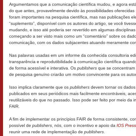
Argumentamos que a comunicação científica mudou, e agora está
do que antes, provavelmente devido às possibilidades oferecidas
foram importantes na pesquisa científica, mas nas publicações e
“suplemento”, disponível com os autores do artigo, se você tivess
mudando, e isso até poderia ser revertido em algumas disciplinas c
começando a ser visto mais como um “comentário” sobre os dado
comunicação, com os dados subjacentes atuando meramente co
Nas palavras usadas em um informe da conhecida consultoria edit
transparência e reprodutibilidade à comunicação científica quan
de forma acessível e interativa. Os
publishers
que se concentram 
de pesquisa genuíno criarão um motivo convincente para os auto
Isso implica claramente que os
publishers
devem tornar os dados
publicados em seus periódicos mais facilmente encontráveis, aces
reutilizáveis do que no passado. Isso pode ser feito por meio da 
FAIR.
A fim de implementar os princípios FAIR de forma consistente, c
possível de
publishers
, nós, com o incentivo e apoio da
IOS Press
reunir uma rede de implementação de
publishers
.