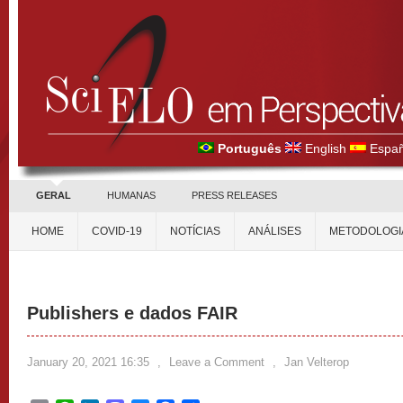
Português
English
Españ
GERAL
HUMANAS
PRESS RELEASES
HOME
COVID-19
NOTÍCIAS
ANÁLISES
METODOLOGI
Publishers e dados FAIR
January 20, 2021 16:35
,
Leave a Comment
,
Jan Velterop