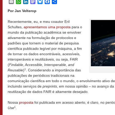
Email
WhatsApp
LinkedIn
Mastodon
Bluesky
Facebook
Share
Por Jan Velterop
Recentemente, eu, e meu coautor Eril
Schultes,
apresentamos uma proposta
para o
mundo da publicação acadêmica se envolver
ativamente na formulação de protocolos e
padrões que tornem o material de pesquisa
científica publicado legível por máquina, a fim
de tornar os dados encontráveis, acessíveis,
interoperáveis e reutilizáveis, ou seja, FAIR
(
Findable, Accessible, Interoperable, and
1
Reusable
)
. Considerando a importância das
publicações de periódicos tradicionais na
comunicação científica em todo o mundo, o envolvimento ativo d
incluindo serviços de
preprints
, em nossa opinião – no avanço da m
reutilização de dados FAIR é altamente desejado.
Nossa
proposta
foi publicada em acesso aberto, é claro, no perió
1
Use
.