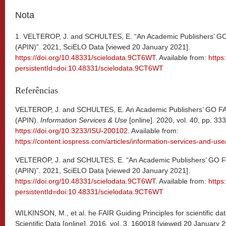
Nota
1. VELTEROP, J. and SCHULTES, E. “An Academic Publishers’ G
(APIN)”. 2021, SciELO Data [viewed 20 January 2021].
https://doi.org/10.48331/scielodata.9CT6WT
. Available from:
https
persistentId=doi:10.48331/scielodata.9CT6WT
Referências
VELTEROP, J. and SCHULTES, E. An Academic Publishers’ GO FA
(APIN).
Information Services & Use
[online]. 2020, vol. 40, pp. 3
https://doi.org/10.3233/ISU-200102
. Available from:
https://content.iospress.com/articles/information-services-and-us
VELTEROP, J. and SCHULTES, E. “An Academic Publishers’ GO F
(APIN)”. 2021, SciELO Data [viewed 20 January 2021].
https://doi.org/10.48331/scielodata.9CT6WT
. Available from:
https
persistentId=doi:10.48331/scielodata.9CT6WT
WILKINSON, M., et al. he FAIR Guiding Principles for scientific 
Scientific Data [online]. 2016, vol. 3, 160018 [viewed 20 January 2