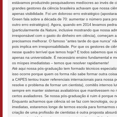
estávamos produzindo pesquisadores medíocres ao invés de ci
grandes gestores da ciência brasileira achavam que nossa ciên
apenas visibilidade. Foi um doloroso erro estratégico (apostar
Green fala sobre a década de 70: aumentar o número para pro
outro erro estratégico). Agora, quando em 2014 levamos pedrad
(particularmente da Nature, inclusive mostrando que nossa ad
irresponsável com o gasto do dinheiro em ciência), começam a
precisamos melhorar. O famoso “antes tarde do que nunca” não
pois implica em irresponsabilidade. Por que os gestores de ciê
nesse quadro terrível que temos hoje? E todos sabemos que nã
apenas na universidade. É necessário ensino fundamental e m
os míopes imediatistas – temos que resolver rapidamente!
Até aqui nossa pós-graduação tem formado técnicos especializ
isso ocorre porque quem os forma não sabe formar outra cois
a CAPES tentou trazer referenciais internacionais para nossa
resolve o problema de formar um cientista), comitês internos l
sempre em manter sistemas avaliatórios que mantivessem no n
certos avaliadores. Se nossa pós-graduação é ruim é porque n
Enquanto acharmos que ciência só se faz com tecnologia, ou p
imediatas, estaremos longe de termos escola para formarmos ci
criação de uma profissão de cientistas é outra proposta absur