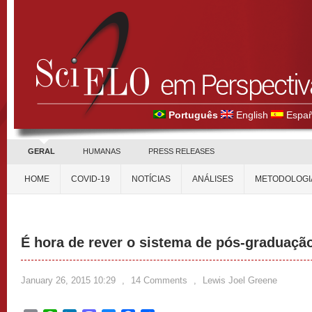
Português
English
Españ
GERAL
HUMANAS
PRESS RELEASES
HOME
COVID-19
NOTÍCIAS
ANÁLISES
METODOLOGI
É hora de rever o sistema de pós-graduação
January 26, 2015 10:29
,
14 Comments
,
Lewis Joel Greene