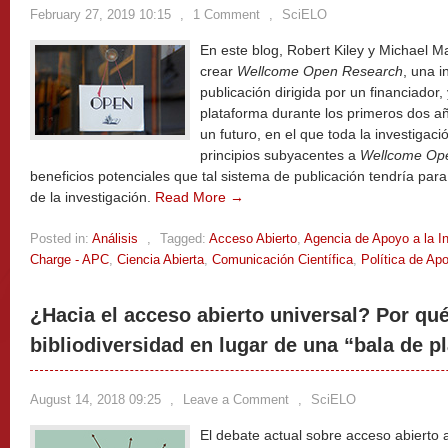
February 27, 2019 10:15
,
1 Comment
,
SciELO
En este blog, Robert Kiley y Michael Ma
crear
Wellcome Open Research
, una 
publicación dirigida por un financiador, 
plataforma durante los primeros dos a
un futuro, en el que toda la investigació
principios subyacentes a
Wellcome Op
beneficios potenciales que tal sistema de publicación tendría para 
de la investigación.
Read More →
Posted in:
Análisis
,
Tagged:
Acceso Abierto
,
Agencia de Apoyo a la I
Charge - APC
,
Ciencia Abierta
,
Comunicación Científica
,
Política de Apo
¿Hacia el acceso abierto universal? Por qu
bibliodiversidad en lugar de una “bala de pl
August 14, 2018 09:25
,
Leave a Comment
,
SciELO
El debate actual sobre acceso abierto