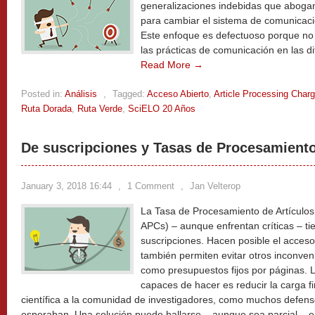
generalizaciones indebidas que abogan
para cambiar el sistema de comunicaci
Este enfoque es defectuoso porque no 
las prácticas de comunicación en las di
Read More →
Posted in:
Análisis
,
Tagged:
Acceso Abierto
,
Article Processing Char
Ruta Dorada
,
Ruta Verde
,
SciELO 20 Años
De suscripciones y Tasas de Procesamiento
January 3, 2018 16:44
,
1 Comment
,
Jan Velterop
La Tasa de Procesamiento de Artículos
APCs) – aunque enfrentan críticas – ti
suscripciones. Hacen posible el acceso
también permiten evitar otros inconveni
como presupuestos fijos por páginas. 
capaces de hacer es reducir la carga f
científica a la comunidad de investigadores, como muchos defens
esperaban. Una solución puede hallarse – aunque sea parcial – e