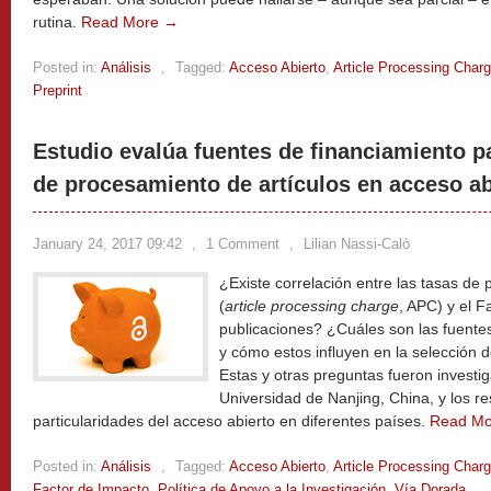
rutina.
Read More →
Posted in:
Análisis
,
Tagged:
Acceso Abierto
,
Article Processing Char
Preprint
Estudio evalúa fuentes de financiamiento p
de procesamiento de artículos en acceso ab
January 24, 2017 09:42
,
1 Comment
,
Lilian Nassi-Calò
¿Existe correlación entre las tasas de
(
article processing charge
, APC) y el F
publicaciones? ¿Cuáles son las fuente
y cómo estos influyen en la selección d
Estas y otras preguntas fueron investi
Universidad de Nanjing, China, y los re
particularidades del acceso abierto en diferentes países.
Read M
Posted in:
Análisis
,
Tagged:
Acceso Abierto
,
Article Processing Char
Factor de Impacto
,
Política de Apoyo a la Investigación
,
Vía Dorada