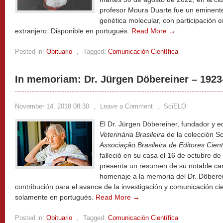
profesor Moura Duarte fue un eminente 
genética molecular, con participación en
extranjero. Disponible en portugués.
Read More →
Posted in:
Obituario
,
Tagged:
Comunicación Científica
In memoriam: Dr. Jürgen Döbereiner – 1923
November 14, 2018 08:30
,
Leave a Comment
,
SciELO
El Dr. Jürgen Döbereiner, fundador y ed
Veterinária Brasileira
de la colección Sc
Associação Brasileira de Editores Cient
falleció en su casa el 16 de octubre de
presenta un resumen de su notable car
homenaje a la memoria del Dr. Döberei
contribución para el avance de la investigación y comunicación cien
solamente en portugués.
Read More →
Posted in:
Obituario
,
Tagged:
Comunicación Científica