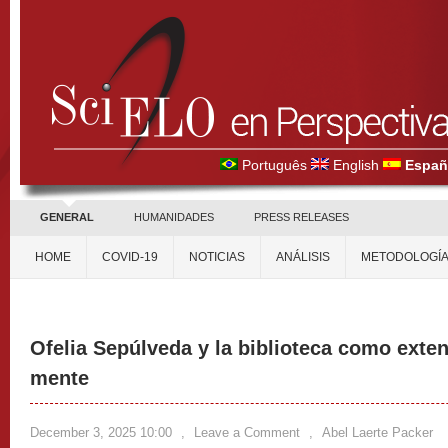
Português
English
Españ
GENERAL
HUMANIDADES
PRESS RELEASES
HOME
COVID-19
NOTICIAS
ANÁLISIS
METODOLOGÍ
Ofelia Sepúlveda y la biblioteca como exte
mente
December 3, 2025 10:00
,
Leave a Comment
,
Abel Laerte Packer