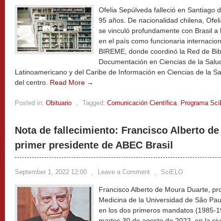
Ofelia Sepúlveda falleció en Santiago d
95 años. De nacionalidad chilena, Ofe
se vinculó profundamente con Brasil a 
en el país como funcionaria internaci
BIREME, donde coordinó la Red de Bibl
Documentación en Ciencias de la Salud
Latinoamericano y del Caribe de Información en Ciencias de la Sa
del centro.
Read More →
Posted in:
Obituario
,
Tagged:
Comunicación Científica
,
Programa Sc
Nota de fallecimiento: Francisco Alberto de
primer presidente de ABEC Brasil
September 1, 2022 12:00
,
Leave a Comment
,
SciELO
Francisco Alberto de Moura Duarte, pro
Medicina de la Universidad de São Pau
en los dos primeros mandatos (1985-19
martes 30 de agosto de 2022, en la ciu