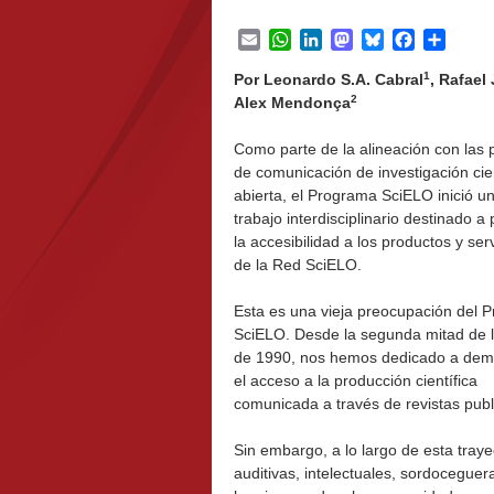
Email
WhatsApp
LinkedIn
Mastodon
Bluesky
Facebook
Share
1
Por Leonardo S.A. Cabral
, Rafael
2
Alex Mendonça
Como parte de la alineación con las 
de comunicación de investigación cien
abierta, el Programa SciELO inició u
trabajo interdisciplinario destinado 
la accesibilidad a los productos y ser
de la Red SciELO.
Esta es una vieja preocupación del 
SciELO. Desde la segunda mitad de 
de 1990, nos hemos dedicado a demo
el acceso a la producción científica
comunicada a través de revistas publ
Sin embargo, a lo largo de esta traye
auditivas, intelectuales, sordoceguer