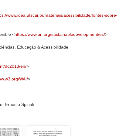
ps://www.idea.ufscar.br/materiais/acessibilidade/fontes-sobre-
enible <
https://www.un.org/sustainabledevelopment/es/
>
ciências, Educação & Acessibilidade
int/dc2013/en/
>
ww.w3.org/WAI/
>
or Ernesto Spinak.