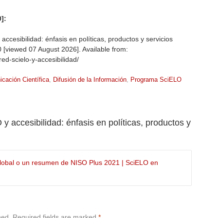
]:
accesibilidad: énfasis en políticas, productos y servicios
0 [viewed
07 August 2026]. Available from:
red-scielo-y-accesibilidad/
cación Científica
,
Difusión de la Información
,
Programa SciELO
y accesibilidad: énfasis en políticas, productos y
global o un resumen de NISO Plus 2021 | SciELO en
hed.
Required fields are marked
*