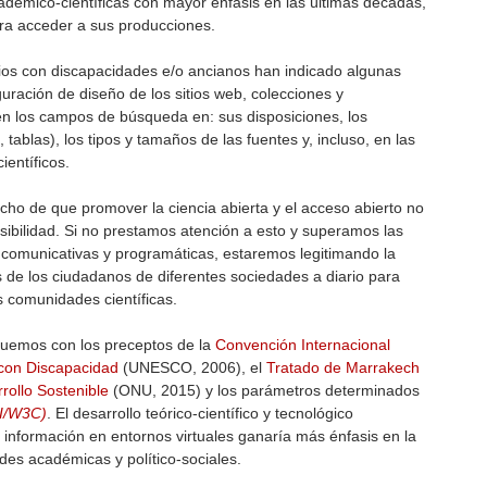
démico-científicas con mayor énfasis en las últimas décadas,
para acceder a sus producciones.
rios con discapacidades e/o ancianos han indicado algunas
guración de diseño de los sitios web, colecciones y
 en los campos de búsqueda en: sus disposiciones, los
, tablas), los tipos y tamaños de las fuentes y, incluso, en las
ientíficos.
echo de que promover la ciencia abierta y el acceso abierto no
ibilidad. Si no prestamos atención a esto y superamos las
s, comunicativas y programáticas, estaremos legitimando la
s de los ciudadanos de diferentes sociedades a diario para
s comunidades científicas.
oguemos con los preceptos de la
Convención Internacional
 con Discapacidad
(UNESCO, 2006), el
Tratado de Marrakech
rollo Sostenible
(ONU, 2015) y los parámetros determinados
AI/W3C)
. El desarrollo teórico-científico y tecnológico
a información en entornos virtuales ganaría más énfasis en la
des académicas y político-sociales.