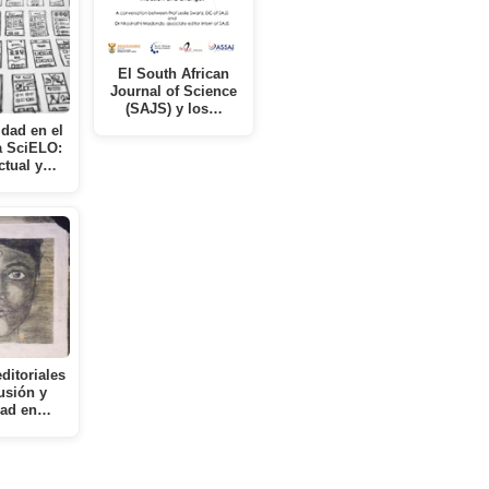
El South African
Journal of Science
(SAJS) y los…
idad en el
 SciELO:
ctual y…
editoriales
usión y
dad en…