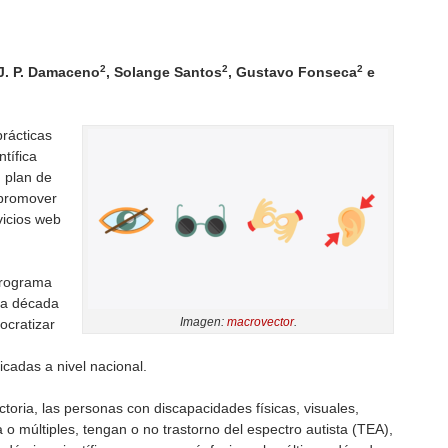
2
2
2
 J. P. Damaceno
, Solange Santos
, Gustavo Fonseca
e
prácticas
tífica
n plan de
a promover
vicios web
Programa
la década
Imagen:
macrovector
.
cratizar
icadas a nivel nacional.
ctoria, las personas con discapacidades físicas, visuales,
a o múltiples, tengan o no trastorno del espectro autista (TEA),