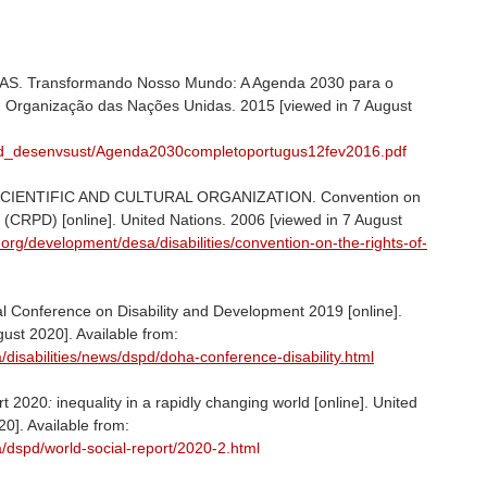
 Transformando Nosso Mundo: A Agenda 2030 para o
]. Organização das Nações Unidas. 2015 [viewed in 7 August
/ed_desenvsust/Agenda2030completoportugus12fev2016.pdf
CIENTIFIC AND CULTURAL ORGANIZATION. Convention on
es (CRPD) [online]. United Nations. 2006 [viewed in 7 August
.org/development/desa/disabilities/convention-on-the-rights-of-
Conference on Disability and Development 2019 [online].
ust 2020]. Available from:
disabilities/news/dspd/doha-conference-disability.html
rt 2020
:
inequality in a rapidly changing world [online]. United
0]. Available from:
/dspd/world-social-report/2020-2.html