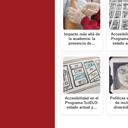
Impacto más allá de
Accesibil
la academia: la
Programa
presencia de…
estado a
Accesibilidad en el
Políticas 
Programa SciELO:
de incl
estado actual y…
diversi