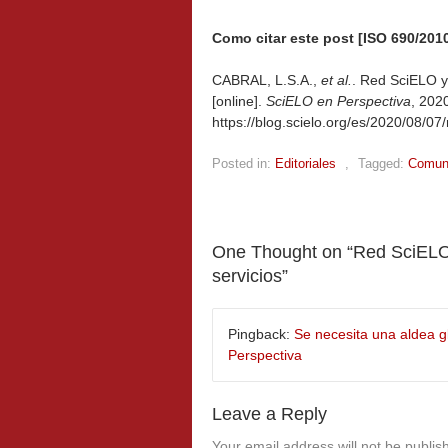
Como citar este post [ISO 690/2010
CABRAL, L.S.A.,
et al.
. Red SciELO y 
[online].
SciELO en Perspectiva
, 202
https://blog.scielo.org/es/2020/08/07/
Posted in:
Editoriales
,
Tagged:
Comuni
One Thought on “
Red SciELO 
servicios
”
Pingback:
Se necesita una aldea 
Perspectiva
Leave a Reply
Your email address will not be publis