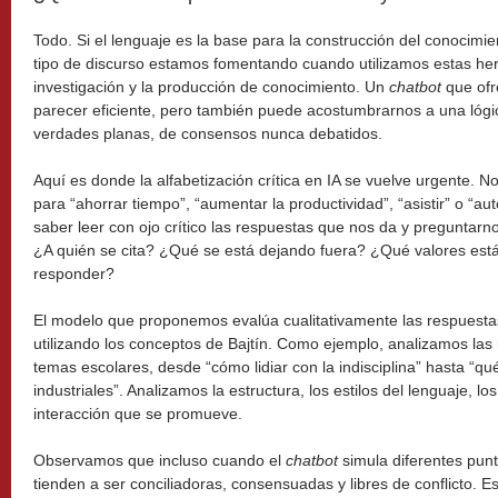
Todo. Si el lenguaje es la base para la construcción del conocim
tipo de discurso estamos fomentando cuando utilizamos estas her
investigación y la producción de conocimiento. Un
chatbot
que ofr
parecer eficiente, pero también puede acostumbrarnos a una lógi
verdades planas, de consensos nunca debatidos.
Aquí es donde la alfabetización crítica en IA se vuelve urgente. No 
para “ahorrar tiempo”, “aumentar la productividad”, “asistir” o “a
saber leer con ojo crítico las respuestas que nos da y preguntar
¿A quién se cita? ¿Qué se está dejando fuera? ¿Qué valores está
responder?
El modelo que proponemos evalúa cualitativamente las respuest
utilizando los conceptos de Bajtín. Como ejemplo, analizamos las
temas escolares, desde “cómo lidiar con la indisciplina” hasta “qu
industriales”. Analizamos la estructura, los estilos del lenguaje, los
interacción que se promueve.
Observamos que incluso cuando el
chatbot
simula diferentes punt
tienden a ser conciliadoras, consensuadas y libres de conflicto. 