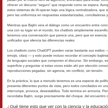
ofrecer un discurso “seguro” que responde como se espera. Aunq
estos sistemas de IA operan bajo una lógica centralizadora, que s
pero las uniformiza en respuestas estandarizadas, conciliadoras y 
Mientras que Bajtín veía el diálogo como un encuentro entre conc
una con su lugar en el mundo, los
chatbots
simplemente escenifican
tenemos una conversación que parece una, pero que en esencia 
unificador que silencia las diferencias reales.
Los
chatbots
como ChatGPT pueden variar bastante sus estilos — 
emojis, citas) — y esto puede incluso recordar el concepto bajtin
de lenguajes sociales que componen el discurso. Sin embargo, es 
superficie y preguntar si estas voces están ahí por elección cons
reproducciones pegadas, sin agencia, sin conflicto, sin tensión.
En la práctica, lo que a menudo tenemos es una especie de polifo
presenta diferentes puntos de vista, pero todos conciliados en 
interrumpe, provoca, desestabiliza. Todo termina en armonía. Pe
recordaba Bajtín, surge precisamente del choque, del encuentro co
¿Qué tiene esto que ver con la ciencia y la educaci