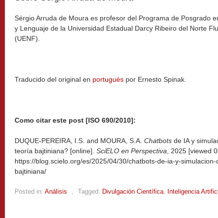
Sérgio Arruda de Moura es profesor del Programa de Posgrado e
y Lenguaje de la Universidad Estadual Darcy Ribeiro del Norte F
(UENF).
Traducido del original en
portugués
por Ernesto Spinak.
Como citar este post [ISO 690/2010]:
DUQUE-PEREIRA, I.S. and MOURA, S.A.
Chatbots
de IA y simula
teoría bajtiniana? [online].
SciELO en Perspectiva
, 2025 [viewed
0
https://blog.scielo.org/es/2025/04/30/chatbots-de-ia-y-simulacion-
bajtiniana/
Posted in:
Análisis
,
Tagged:
Divulgación Científica
,
Inteligencia Artific