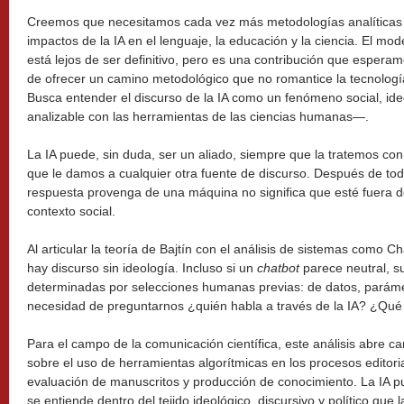
Creemos que necesitamos cada vez más metodologías analíticas cr
impactos de la IA en el lenguaje, la educación y la ciencia. El m
está lejos de ser definitivo, pero es una contribución que espera
de ofrecer un camino metodológico que no romantice la tecnolog
Busca entender el discurso de la IA como un fenómeno social, ideo
analizable con las herramientas de las ciencias humanas—.
La IA puede, sin duda, ser un aliado, siempre que la tratemos con 
que le damos a cualquier otra fuente de discurso. Después de to
respuesta provenga de una máquina no significa que esté fuera de l
contexto social.
Al articular la teoría de Bajtín con el análisis de sistemas com
hay discurso sin ideología. Incluso si un
chatbot
parece neutral, s
determinadas por selecciones humanas previas: de datos, parámetr
necesidad de preguntarnos ¿quién habla a través de la IA? ¿Qué
Para el campo de la comunicación científica, este análisis abre c
sobre el uso de herramientas algorítmicas en los procesos editoria
evaluación de manuscritos y producción de conocimiento. La IA pu
se entiende dentro del tejido ideológico, discursivo y político que l