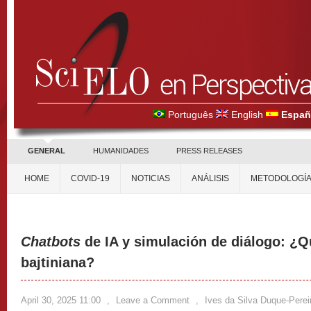
Português
English
Españ
GENERAL
HUMANIDADES
PRESS RELEASES
HOME
COVID-19
NOTICIAS
ANÁLISIS
METODOLOGÍ
Chatbots
de IA y simulación de diálogo: ¿Qu
bajtiniana?
April 30, 2025 11:00
,
Leave a Comment
,
Ives da Silva Duque-Perei