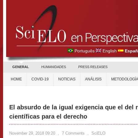
Português
English
Españ
GENERAL
HUMANIDADES
PRESS RELEASES
HOME
COVID-19
NOTICIAS
ANÁLISIS
METODOLOGÍ
El absurdo de la igual exigencia que el del 
científicas para el derecho
November 29, 2018 09:20
,
7 Comments
,
SciELO