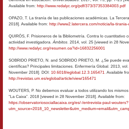
Available from:
http://www.redalyc.org/pdf/373/37353384003.pdf
OPAZO, T. La tiranía de las publicaciones académicas. La Tercer
2018]. Available from:
http://www2.latercera.com/noticia/la-tirani
QUIRÓS, F. Prisioneros de la Bibliometría. Contra lo cuantitativo
actividad investigadora.
Ámbitos
. 2014, vol. 25 [viewed in 28 Nov
http://www.redalyc.org/resumen.oa?id=16832256001
SOBRIDO PRIETO, N. and SOBRIDO PRIETO, M. ¿Se puede evaluar
científicas? Principales limitaciones. Enfermería Global. 2013, vol.
November 2018]. DOI:
10.6018/eglobal.12.3.165471
. Available fr
http://revistas.um.es/eglobal/article/view/165471
WOUTERS, P. No debemos evaluar a todos utilizando los mismos cr
“La Caixa”. 2018 [viewed in 28 November 2018]. Available from:
https://observatoriosociallacaixa.org/es/-/entrevista-paul-wouters?
utm_source=2018_10_newsletter&utm_medium=email&utm_campa