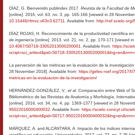
DÍAZ, G. Bienvenido publindex 2017.
Revista de la Facultad de Me
[online]. 2016, vol. 63, no. 3, pp. 165-166 [viewed in 28 Novembe
10.15446/rfmvz.v63n3.62711
. Available from:
http://ref.scielo.org
DÍAZ ROJAS, H. Reconocimiento de la productividad científica en
de ingeniería
[online]. 2013, vol. 21, no. 2, pp. 170-171 [viewed 
10.4067/S0718-33052013000200001
. Available from:
https://scie
script=sci_arttext&pid=S0718-33052013000200001&lng=en&nrm=
La perversión de las métricas en la evaluación de la investigación
28 November 2018]. Available from:
https://gefes-rsef.org/2017/0
metricas-en-la-evaluacion-de-la-investigacion/
HERNÁNDEZ-GONZÁLEZ, V.,
et al
. Comparación entre Web of Sc
Bibliométrico de las Revistas de Anatomía y Morfología.
Internati
[online]. 2016, vol. 34, no. 4, pp. 1369-1377 [viewed in 28 Nove
95022016000400032
. Available from:
https://scielo.conicyt.cl/scie
script=sci_arttext&pid=S0717-95022016000400032&lng=en&nrm=
MÁRQUEZ, A. and ALCÁNTARA, A. Impacto de los índices internac
científica en educación.
Universidades
. 2017, vol. 73, pp. 7-25 [