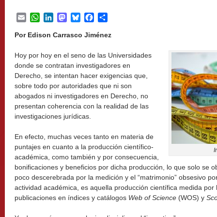
Email
WhatsApp
LinkedIn
Mastodon
Bluesky
Facebook
Share
Por Edison Carrasco Jiménez
Hoy por hoy en el seno de las Universidades
donde se contratan investigadores en
Derecho, se intentan hacer exigencias que,
sobre todo por autoridades que ni son
abogados ni investigadores en Derecho, no
presentan coherencia con la realidad de las
investigaciones jurídicas.
En efecto, muchas veces tanto en materia de
puntajes en cuanto a la producción científico-
I
académica, como también y por consecuencia,
bonificaciones y beneficios por dicha producción, lo que solo se o
poco descerebrada por la medición y el “matrimonio” obsesivo por
actividad académica, es aquella producción científica medida por l
publicaciones en índices y catálogos
Web of Science
(WOS) y
Sc