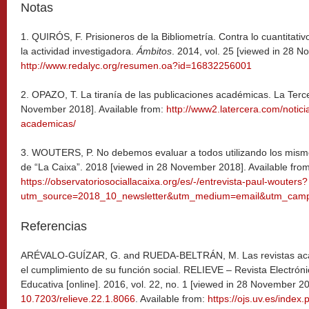
Notas
1. QUIRÓS, F. Prisioneros de la Bibliometría. Contra lo cuantitat
la actividad investigadora.
Ámbitos
. 2014, vol. 25 [viewed in 28 N
http://www.redalyc.org/resumen.oa?id=16832256001
2. OPAZO, T. La tiranía de las publicaciones académicas. La Terc
November 2018]. Available from:
http://www2.latercera.com/noticia
academicas/
3. WOUTERS, P. No debemos evaluar a todos utilizando los mismos
de “La Caixa”. 2018 [viewed in 28 November 2018]. Available from
https://observatoriosociallacaixa.org/es/-/entrevista-paul-wouters?
utm_source=2018_10_newsletter&utm_medium=email&utm_campa
Referencias
ARÉVALO-GUÍZAR, G. and RUEDA-BELTRÁN, M. Las revistas acadé
el cumplimiento de su función social. RELIEVE – Revista Electróni
Educativa [online]. 2016, vol. 22, no. 1 [viewed in 28 November 2
10.7203/relieve.22.1.8066
. Available from:
https://ojs.uv.es/index