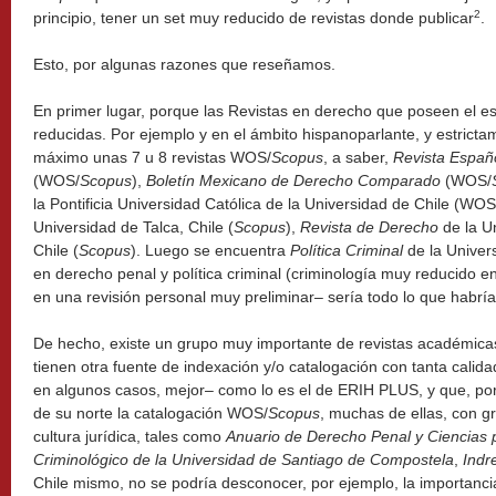
2
principio, tener un set muy reducido de revistas donde publicar
.
Esto, por algunas razones que reseñamos.
En primer lugar, porque las Revistas en derecho que poseen el 
reducidas. Por ejemplo y en el ámbito hispanoparlante, y estrict
máximo unas 7 u 8 revistas WOS/
Scopus
, a saber,
Revista Españ
(WOS/
Scopus
),
Boletín Mexicano de Derecho Comparado
(WOS/
la Pontificia Universidad Católica de la Universidad de Chile (WOS
Universidad de Talca, Chile (
Scopus
),
Revista de Derecho
de la Un
Chile (
Scopus
). Luego se encuentra
Política Criminal
de la Univers
en derecho penal y política criminal (criminología muy reducido e
en una revisión personal muy preliminar– sería todo lo que habría
De hecho, existe un grupo muy importante de revistas académica
tienen otra fuente de indexación y/o catalogación con tanta cal
en algunos casos, mejor– como lo es el de ERIH PLUS, y que, por
de su norte la catalogación WOS/
Scopus
, muchas de ellas, con gr
cultura jurídica, tales como
Anuario de Derecho Penal y Ciencias 
Criminológico de la Universidad de Santiago de Compostela
,
Indr
Chile mismo, no se podría desconocer, por ejemplo, la importanc