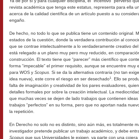
Ya de por sí y para cualquier disciplina, el “incentivo” perverso q
revista académica que tenga este estatus, representa para ella u
acerca de la calidad científica de un artículo puesto a su consider
engaño.
De hecho, no todo lo que se publica tiene un contenido original. 
estados de la cuestión, donde la verdadera contribución al conocim
que se contrae intelectualmente a lo verdaderamente creativo del 
está relegado a un plano muy pero muy reducido, en comparación
construcción. El texto tiene que “parecer” más científico que con
forma “impecable” el primer requisito, aunque se encuentre muy en
para WOS y
Scopus
. Si se da la alternativa contraria (no tan exi
1
idea nueva), este corre el riesgo en ser desechado
. Ello se pro
falta de imaginación y creatividad de los pares evaluadores, quie
detalles formales por sobre la creación intelectual. La mediocrid
que muchas veces se dejen de lado trabajos que contienen ideas c
trabajos “perfectos” en su forma, pero que no aportan nada nuevo,
la repetición.
En Derecho no solo no es distinto, sino aún más, es totalmente m
investigador pretende publicar un trabajo académico, y debe entr
Scopus
que sus Universidades le exigen, ya parte con una cojera 