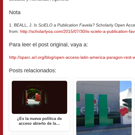
Nota
1. BEALL, J.
Is SciELO a Publication Favela?
Scholarly Open Acces
from:
http://scholarlyoa.com/2015/07/30/is-scielo-a-publication-fav
Para leer el post original, vaya a:
http://sparc.arl.org/blog/open-access-latin-america-paragon-rest-
Posts relacionados:
¿Es la nueva política de
acceso abierto de la…