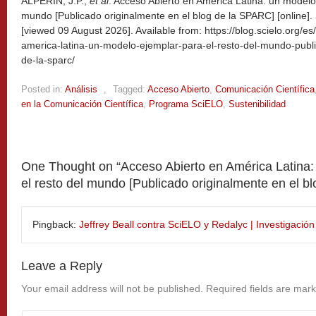
ALPERIN, J.P.,
et al
. Acceso Abierto en América Latina: un modelo 
mundo [Publicado originalmente en el blog de la SPARC] [online].
[viewed
09 August 2026]. Available from: https://blog.scielo.org/
america-latina-un-modelo-ejemplar-para-el-resto-del-mundo-publi
de-la-sparc/
Posted in:
Análisis
,
Tagged:
Acceso Abierto
,
Comunicación Científica
en la Comunicación Científica
,
Programa SciELO
,
Sustenibilidad
One Thought on “
Acceso Abierto en América Latina:
el resto del mundo [Publicado originalmente en el b
Pingback:
Jeffrey Beall contra SciELO y Redalyc | Investigación 
Leave a Reply
Your email address will not be published.
Required fields are mar