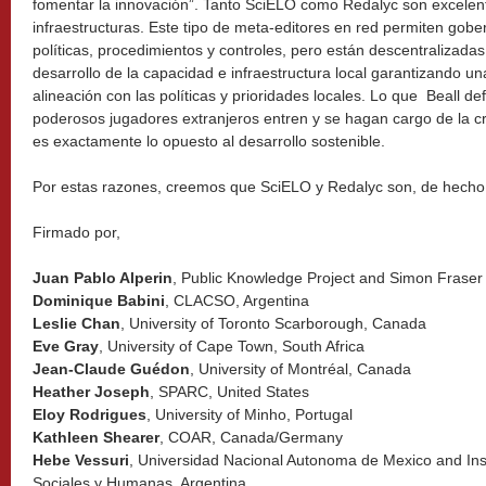
fomentar la innovación”. Tanto SciELO como Redalyc son excelent
infraestructuras. Este tipo de meta-editores en red permiten gober
políticas, procedimientos y controles, pero están descentralizada
desarrollo de la capacidad e infraestructura local garantizando un
alineación con las políticas y prioridades locales. Lo que Beall d
poderosos jugadores extranjeros entren y se hagan cargo de la c
es exactamente lo opuesto al desarrollo sostenible.
Por estas razones, creemos que SciELO y Redalyc son, de hecho
Firmado por,
Juan Pablo Alperin
, Public Knowledge Project and Simon Fraser
Dominique Babini
, CLACSO, Argentina
Leslie Chan
, University of Toronto Scarborough, Canada
Eve Gray
, University of Cape Town, South Africa
Jean-Claude Guédon
, University of Montréal, Canada
Heather Joseph
, SPARC, United States
Eloy Rodrigues
, University of Minho, Portugal
Kathleen Shearer
, COAR, Canada/Germany
Hebe Vessuri
, Universidad Nacional Autonoma de Mexico and Ins
Sociales y Humanas, Argentina