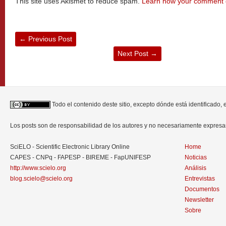
This site uses Akismet to reduce spam.
Learn how your comment d
←
Previous Post
Next Post
→
Todo el contenido deste sitio, excepto dónde está identificado,
Los posts son de responsabilidad de los autores y no necesariamente expres
SciELO - Scientific Electronic Library Online
Home
CAPES - CNPq - FAPESP - BIREME - FapUNIFESP
Noticias
http://www.scielo.org
Análisis
blog.scielo@scielo.org
Entrevistas
Documentos
Newsletter
Sobre