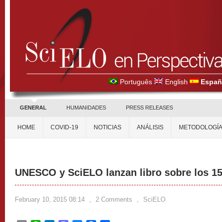
Português
English
Españ
GENERAL
HUMANIDADES
PRESS RELEASES
HOME
COVID-19
NOTICIAS
ANÁLISIS
METODOLOGÍ
UNESCO y SciELO lanzan libro sobre los 1
February 10, 2015 08:14
,
2 Comments
,
SciELO