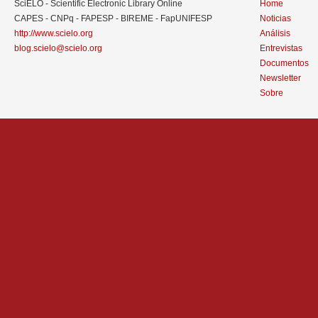
SciELO - Scientific Electronic Library Online
Home
CAPES - CNPq - FAPESP - BIREME - FapUNIFESP
Noticias
http://www.scielo.org
Análisis
blog.scielo@scielo.org
Entrevistas
Documentos
Newsletter
Sobre