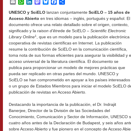
Email
WhatsApp
LinkedIn
Mastodon
Bluesky
Facebook
Share
UNESCO y SciELO
lanzan conjuntamente
SciELO –
15 años de
Acceso Abierto
en tres idiomas – inglés, portugués y español. El
documento ofrece una relato detallado sobre el origen, contexto,
significado y la
raison d’être
de de SciELO –
Scientific Electronic
1
Library Online
, que es un modelo para la publicación electrónica
cooperativa de revistas científicas en Internet. La publicación
resume la contribución de SciELO en la comunicación científica,
toma nota de sus formas eficientes para asegurar la visibilidad y e
acceso universal de la literatura científica. El documento se
publica para proporcionar un modelo de mejores prácticas que
pueda ser replicado en otras partes del mundo. UNESCO y
SciELO se han comprometido en apoyar a los países interesados
o un grupo de Estados Miembros para iniciar el modelo SciELO d
publicación de revistas en Acceso Abierto.
Destacando la importancia de la publicación, el Dr. Indrajit
Banerjee, Director de la División de las Sociedades del
Conocimiento, Comunicación y Sector de Información, UNESCO s
cuatro años antes de la Declaración de Budapest, y seis años ant
sobre Acceso Abierto y fue pionero en el concepto de Acceso Abierto