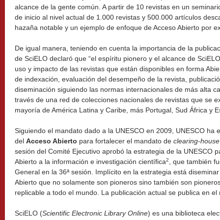
alcance de la gente común. A partir de 10 revistas en un seminar
de inicio al nivel actual de 1.000 revistas y 500.000 artículos de
hazaña notable y un ejemplo de enfoque de Acceso Abierto por ex
De igual manera, teniendo en cuenta la importancia de la publicaci
de SciELO declaró que “el espíritu pionero y el alcance de SciELO e
uso y impacto de las revistas que están disponibles en forma Abie
de indexación, evaluación del desempeño de la revista, publicació
diseminación siguiendo las normas internacionales de más alta c
través de una red de colecciones nacionales de revistas que se ex
mayoría de América Latina y Caribe, más Portugal, Sud África y 
Siguiendo el mandato dado a la UNESCO en 2009, UNESCO ha es
del
Acceso Abierto
para fortalecer el mandato de
clearing-house
sesión del Comité Ejecutivo aprobó la estrategia de la UNESCO p
2
Abierto a la información e investigación científica
, que también f
General en la 36ª sesión. Implícito en la estrategia está disemina
Abierto que no solamente son pioneros sino también son pionero
replicable a todo el mundo. La publicación actual se publica en 
SciELO (
Scientific Electronic Library Online
) es una biblioteca ele