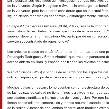
para publicar sus resultados de investigación. Ambos objetivos p
de la vía verde. Según Houghton e Swan, sin embargo, los benefic
de la vía verde, pero los autores consideran que en la actual fase 
siguen siendo más viables económica y estratégicamente. Además
Budapest Open Access Initiative
(BOAI, 2012), resalta la importanc
suministros de resultados de investigaciones de acceso abierto: “
superior debe tener un repositorio AA, participar de un consorcio 
servicio subcontratado de repositorio AA”.
Los artículos citados en el párrafo anterior forman parte de una pu
Rosangela Rodrigues y Ernest Abadal¹, que traza un panorama de
acceso abierto en Brasil y España analizando las revistas de est
Web of Science (WoS) y Scopus de acuerdo con los aspectos del f
online o impreso, el tipo de acceso – abierto o por suscripción, y l
Muchos países en desarrollo no cuentan con una estructura de ed
de las revistas de calidad no tienen fines lucrativos, y son opera
sociedades científicas e instituciones de investigación. Por otro l
tienen pocos editores comerciales y menos recursos cuando se lo
de la región. A pesar de eso, ambos desarrollaron modelos exitos