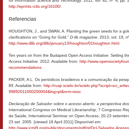
for Information Science and Technology
. 2011, Vol. 62, nº. 6, pp.
http://eprints.rclis.org/16100/
.
Referencias
HOUGHTON, J., and SWAN, A. Planting the green seeds for a go
clarifications on “Going for Gold.”
D-lib magazine
. 2013, vol. 19, n
http://www.dlib.org/dlib/january13/houghton/01houghton.html
.
Ten years on from the Budapest Open Access Initiative: Setting th
Access Initiative
. 2012. Available from:
http://www.opensocietyfou
recommendations
.
PACKER, A.L. Os periódicos brasileiros e a comunicação da pesq
89. Available from:
http://rusp.scielo.br/scielo.php?script=sci_art
99892011000200004&lng=pt&nrm=isso
.
Declaração de Salvador sobre o acesso aberto: a perspectiva do
International Congress on Medical Librarianship; 7 Congresso Re
da Saúde; International Seminar on Open Access; 20-23 setembro
23 set. 2005. [viewed 18 April 2011] Disponível em:
http://www.icml9.org/public/documents/pdf/pt/Dcl-Salvador-Acesso