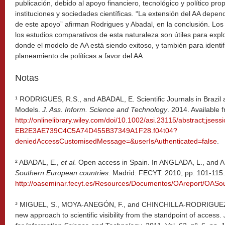
publicación, debido al apoyo financiero, tecnológico y político pr
instituciones y sociedades científicas. “La extensión del AA depend
de este apoyo” afirman Rodrigues y Abadal, en la conclusión. Lo
los estudios comparativos de esta naturaleza son útiles para expl
donde el modelo de AA está siendo exitoso, y también para identif
planeamiento de políticas a favor del AA.
Notas
¹
RODRIGUES, R.S., and ABADAL, E. Scientific Journals in Brazil a
Models.
J. Ass. Inform. Science and Technology
. 2014. Available 
http://onlinelibrary.wiley.com/doi/10.1002/asi.23115/abstract;jsess
EB2E3AE739C4C5A74D455B37349A1F28.f04t04?
deniedAccessCustomisedMessage=&userIsAuthenticated=false
.
² ABADAL, E.,
et al.
Open access in Spain. In ANGLADA, L., and 
Southern European countries
. Madrid: FECYT. 2010, pp. 101-115.
http://oaseminar.fecyt.es/Resources/Documentos/OAreport/OAS
³ MIGUEL, S., MOYA-ANEGÓN, F., and CHINCHILLA-RODRIGUEZ,
new approach to scientific visibility from the standpoint of access.