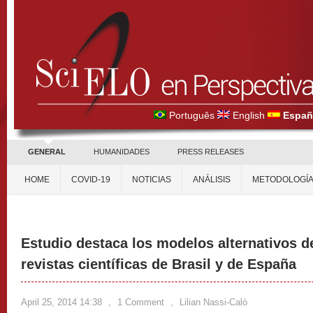
Português
English
Españ
GENERAL
HUMANIDADES
PRESS RELEASES
HOME
COVID-19
NOTICIAS
ANÁLISIS
METODOLOGÍ
Estudio destaca los modelos alternativos d
revistas científicas de Brasil y de España
April 25, 2014 14:38
,
1 Comment
,
Lilian Nassi-Calò