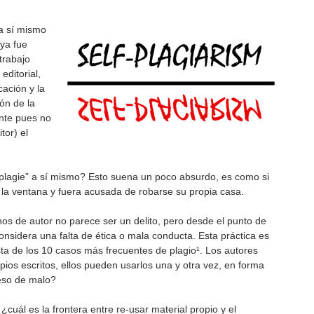
 a sí mismo
 ya fue
 trabajo
editorial,
cación y la
ión de la
ente pues no
tor) el
plagie” a sí mismo? Esto suena un poco absurdo, es como si
 la ventana y fuera acusada de robarse su propia casa.
hos de autor no parece ser un delito, pero desde el punto de
onsidera una falta de ética o mala conducta. Esta práctica es
sta de los 10 casos más frecuentes de plagio¹. Los autores
os escritos, ellos pueden usarlos una y otra vez, en forma
eso de malo?
cuál es la frontera entre re-usar material propio y el