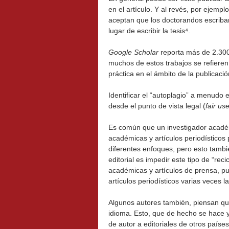
en el artículo. Y al revés, por ejem
aceptan que los doctorandos escriban
lugar de escribir la tesis⁴.
Google Scholar
reporta más de 2.300 
muchos de estos trabajos se refiere
práctica en el ámbito de la publicac
Identificar el “autoplagio” a menudo e
desde el punto de vista legal (
fair us
Es común que un investigador académi
académicas y artículos periodísticos 
diferentes enfoques, pero esto tambié
editorial es impedir este tipo de “rec
académicas y artículos de prensa, pue
artículos periodísticos varias veces 
Algunos autores también, piensan que
idioma. Esto, que de hecho se hace y
de autor a editoriales de otros paíse