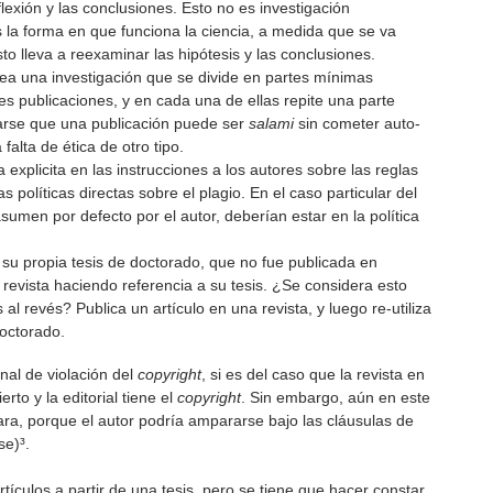
lexión y las conclusiones. Esto no es investigación
 la forma en que funciona la ciencia, a medida que se va
 lleva a reexaminar las hipótesis y las conclusiones.
sea una investigación que se divide en partes mínimas
tes publicaciones, y en cada una de ellas repite una parte
rse que una publicación puede ser
salami
sin cometer auto-
falta de ética de otro tipo.
a explicita en las instrucciones a los autores sobre las reglas
las políticas directas sobre el plagio. En el caso particular del
asumen por defecto por el autor, deberían estar en la política
e su propia tesis de doctorado, que no fue publicada en
a revista haciendo referencia a su tesis. ¿Se considera esto
 al revés? Publica un artículo en una revista, y luego re-utiliza
doctorado.
al de violación del
copyright
, si es del caso que la revista en
rto y la editorial tiene el
copyright
. Sin embargo, aún en este
ara, porque el autor podría ampararse bajo las cláusulas de
se)³.
rtículos a partir de una tesis, pero se tiene que hacer constar