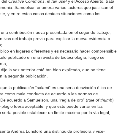
e del
Creative Commons
, el
fair use²
y el Acceso Abierto, trata
imonia. Samuelson enumera varios factores que justifican el
te, y entre estos casos destaca situaciones como las
a una contribución nueva presentada en el segundo trabajo;
tivas del trabajo previo para explicar la nueva evidencia o
s;
úblico en lugares diferentes y es necesario hacer comprensible
culo publicado en una revista de biotecnología, luego se
mía;
dijo la vez anterior está tan bien explicado, que no tiene
en la segunda publicación.
e la publicación “salami” es una seria desviación ética de
idera como mala conducta de acuerdo a las normas de
a. De acuerdo a Samuelson, una “regla de oro” (
rule of thumb
)
plagio fuera aceptable, y que esto puede variar en las
 sería posible establecer un límite máximo por la vía legal,
esenta Andrea Lunsford una distinguida profesora y vice-