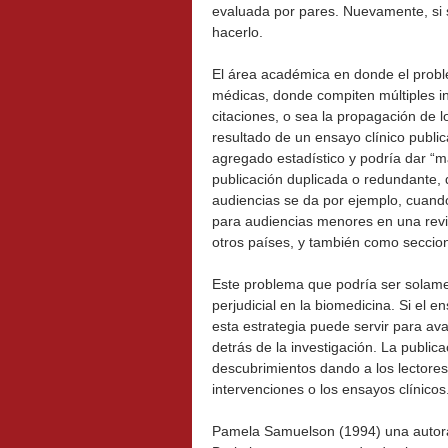
evaluada por pares. Nuevamente, si s
hacerlo.
El área académica en donde el probl
médicas, donde compiten múltiples i
citaciones, o sea la propagación de l
resultado de un ensayo clínico public
agregado estadístico y podría dar “m
publicación duplicada o redundante, d
audiencias se da por ejemplo, cuando
para audiencias menores en una rev
otros países, y también como seccion
Este problema que podría ser solamen
perjudicial en la biomedicina. Si el 
esta estrategia puede servir para av
detrás de la investigación. La public
descubrimientos dando a los lectores
intervenciones o los ensayos clínicos
Pamela Samuelson (1994) una autora 