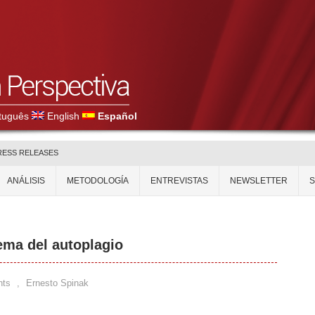
tuguês
English
Español
RESS RELEASES
ANÁLISIS
METODOLOGÍA
ENTREVISTAS
NEWSLETTER
lema del autoplagio
nts
,
Ernesto Spinak