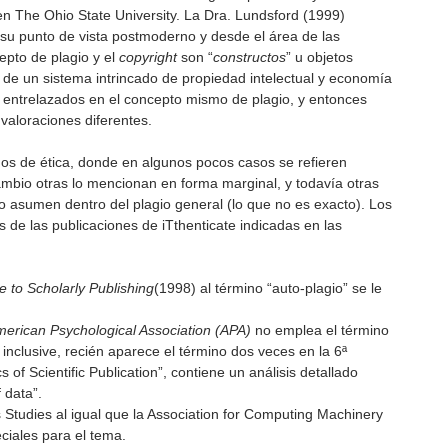
n The Ohio State University. La Dra. Lundsford (1999)
 su punto de vista postmoderno y desde el área de las
pto de plagio y el
copyright
son “
constructos
” u objetos
de un sistema intrincado de propiedad intelectual y economía
 entrelazados en el concepto mismo de plagio, y entonces
valoraciones diferentes.
os de ética, donde en algunos pocos casos se refieren
ambio otras lo mencionan en forma marginal, y todavía otras
o asumen dentro del plagio general (lo que no es exacto). Los
 de las publicaciones de iTthenticate indicadas en las
 to Scholarly Publishing
(1998) al término “auto-plagio” se le
merican Psychological Association (APA)
no emplea el término
 inclusive, recién aparece el término dos veces en la 6ª
s of Scientific Publication”, contiene un análisis detallado
 data”.
s Studies al igual que la Association for Computing Machinery
ciales para el tema.