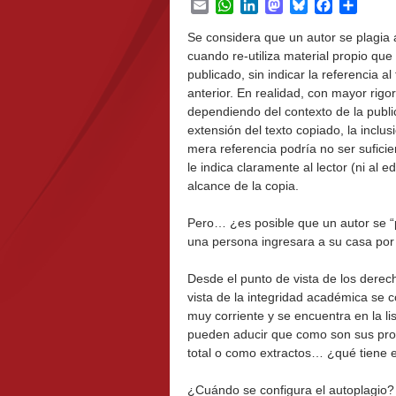
Email
WhatsApp
LinkedIn
Mastodon
Bluesky
Facebook
Share
Se considera que un autor se plagia
cuando re-utiliza material propio que
publicado, sin indicar la referencia al
anterior. En realidad, con mayor rigor 
dependiendo del contexto de la publi
extensión del texto copiado, la inclus
mera referencia podría no ser sufici
le indica claramente al lector (ni al edi
alcance de la copia.
Pero… ¿es posible que un autor se “
una persona ingresara a su casa por
Desde el punto de vista de los derec
vista de la integridad académica se c
muy corriente y se encuentra en la li
pueden aducir que como son sus propi
total o como extractos… ¿qué tiene 
¿Cuándo se configura el autoplagio? ¿