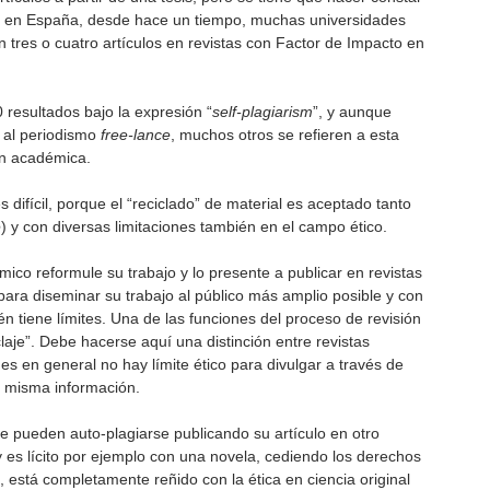
plo en España, desde hace un tiempo, muchas universidades
 tres o cuatro artículos en revistas con Factor de Impacto en
resultados bajo la expresión “
self-plagiarism
”, y aunque
n al periodismo
free-lance
, muchos otros se refieren a esta
ión académica.
s difícil, porque el “reciclado” de material es aceptado tanto
e
) y con diversas limitaciones también en el campo ético.
co reformule su trabajo y lo presente a publicar en revistas
para diseminar su trabajo al público más amplio posible y con
n tiene límites. Una de las funciones del proceso de revisión
iclaje”. Debe hacerse aquí una distinción entre revistas
s en general no hay límite ético para divulgar a través de
la misma información.
 pueden auto-plagiarse publicando su artículo en otro
 es lícito por ejemplo con una novela, cediendo los derechos
s, está completamente reñido con la ética en ciencia original