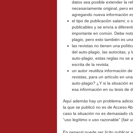
datos sea posible extender la ref
necesariamente original, pero es
agregando nueva información esto
el tipo de publicación
salami
; o 
publicables y se envía a diferen
importante en común. Debe nota
plagio, pero esto también es una 
las revistas no tienen una polític
del auto-plagio, las autocitas, y 
auto-plagio, estas reglas no se 
escrita de la revista.
un autor reutiliza información d
revistas, para un artículo en un
auto-plagio? ¿Y si la situación es
esa información en su tesis de 
Aquí además hay un problema adicion
la que se publicó no es de Acceso Abie
caso la situación no es demasiado cl
“uso legítimo o uso razonable” (fair u
En general puede ser lícito publicar a