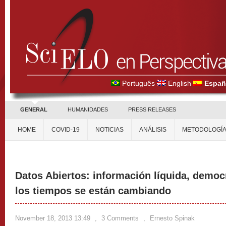
Português
English
Españ
GENERAL
HUMANIDADES
PRESS RELEASES
HOME
COVID-19
NOTICIAS
ANÁLISIS
METODOLOGÍ
Datos Abiertos: información líquida, demo
los tiempos se están cambiando
November 18, 2013 13:49
,
3 Comments
,
Ernesto Spinak