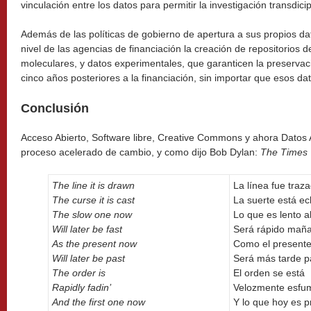
vinculación entre los datos para permitir la investigación transdicip
Además de las políticas de gobierno de apertura a sus propios d
nivel de las agencias de financiación la creación de repositorios d
moleculares, y datos experimentales, que garanticen la preserva
cinco años posteriores a la financiación, sin importar que esos da
Conclusión
Acceso Abierto, Software libre, Creative Commons y ahora Datos 
proceso acelerado de cambio, y como dijo Bob Dylan:
The
Times 
The line it is drawn
La línea fue traz
The curse it is cast
La suerte está e
The slow one now
Lo que es lento 
Will later be fast
Será rápido mañ
As the present now
Como el presente
Will later be past
Será más tarde 
The order is
El orden se está
Rapidly fadin’
Velozmente esfu
And the first one now
Y lo que hoy es p