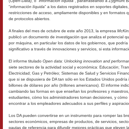
(
Open-Data),
o “
información líquida
”, parafraseando a Zygmunt
“
información líquida
” a los datos registrados en soportes digitale
restricciones de acceso, ampliamente disponibles y en formatos 
de protocolos abiertos.
A finales del mes de octubre de este año 2013, la empresa
McKins
publicó un documento de investigación que analiza el potencial que
por máquina, en particular los datos de los gobiernos, que podrí
significativo a través de innovaciones y servicios, si esta informac
El informe titulado
Open data: Unlocking innovation and performanc
siete sectores de la actividad social y económica: Educación; Tr
Electricidad; Gas y Petróleo; Sistemas de Salud y Servicios Fina
que si se dispusiera de DA tan sólo en los Estados Unidos podría 
billones de dólares por año (trillones americanos). El informe ind
cambiando las formas en que enseñan los profesores y maestros,
estudiantes, cómo los administradores toman decisiones, y cómo
encontrar a los empleadores adecuados a sus perfiles y aspiracio
Los DA pueden convertirse en un instrumento para romper las bre
sectores económicos, empresas de productos, de servicios, secto
pautas de referencia para difundir mejores prácticas que eleven l