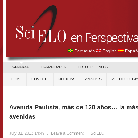
Português
English
Españ
GENERAL
HUMANIDADES
PRESS RELEASES
HOME
COVID-19
NOTICIAS
ANÁLISIS
METODOLOGÍ
Avenida Paulista, más de 120 años… la más 
avenidas
July 31, 2013 14:49
,
Leave a Comment
,
SciELO