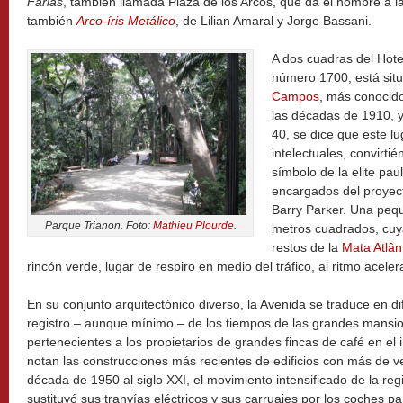
Farias
, también llamada Plaza de los Arcos, que da el nombre a l
también
Arco-íris Metálico
, de Lilian Amaral y Jorge Bassani.
A dos cuadras del Hotel 
número 1700, está sit
Campos
, más conoci
las décadas de 1910, y
40, se dice que este l
intelectuales, convirti
símbolo de la elite paul
encargados del proyect
Barry Parker. Una peq
Parque Trianon. Foto:
Mathieu Plourde
.
metros cuadrados, cuy
restos de la
Mata Atlân
rincón verde, lugar de respiro en medio del tráfico, al ritmo acele
En su conjunto arquitectónico diverso, la Avenida se traduce en d
registro – aunque mínimo – de los tiempos de las grandes mansion
pertenecientes a los propietarios de grandes fincas de café en el i
notan las construcciones más recientes de edificios con más de vei
década de 1950 al siglo XXI, el movimiento intensificado de la regi
sustituyó sus tranvías eléctricos y sus carruajes por los coches pa