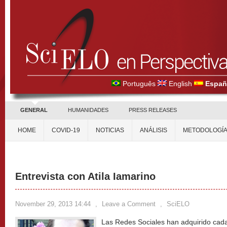
Português
English
Españ
GENERAL
HUMANIDADES
PRESS RELEASES
HOME
COVID-19
NOTICIAS
ANÁLISIS
METODOLOGÍ
Entrevista con Atila Iamarino
November 29, 2013 14:44
,
Leave a Comment
,
SciELO
Las Redes Sociales han adquirido cada