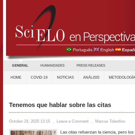
Português
English
Españ
GENERAL
HUMANIDADES
PRESS RELEASES
HOME
COVID-19
NOTICIAS
ANÁLISIS
METODOLOGÍ
Tenemos que hablar sobre las citas
October 24, 2025 13:15
,
Leave a Comment
,
Marcus Tolentino
Las citas refuerzan la ciencia, pero los