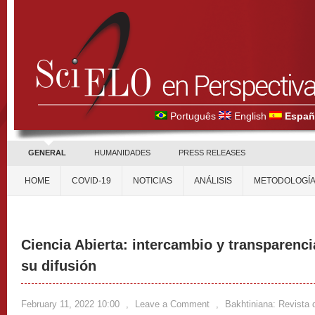
Português
English
Españ
GENERAL
HUMANIDADES
PRESS RELEASES
HOME
COVID-19
NOTICIAS
ANÁLISIS
METODOLOGÍ
Ciencia Abierta: intercambio y transparenci
su difusión
February 11, 2022 10:00
,
Leave a Comment
,
Bakhtiniana: Revista