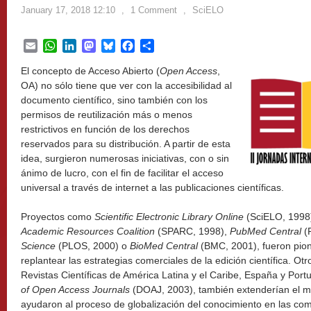
January 17, 2018 12:10
,
1 Comment
,
SciELO
Email
WhatsApp
LinkedIn
Mastodon
Bluesky
Facebook
Share
El concepto de Acceso Abierto (
Open Access
,
OA) no sólo tiene que ver con la accesibilidad al
documento científico, sino también con los
permisos de reutilización más o menos
restrictivos en función de los derechos
reservados para su distribución. A partir de esta
idea, surgieron numerosas iniciativas, con o sin
ánimo de lucro, con el fin de facilitar el acceso
universal a través de internet a las publicaciones científicas.
Proyectos como
Scientific Electronic Library Online
(SciELO, 1998
Academic Resources Coalition
(SPARC, 1998),
PubMed Central
(
Science
(PLOS, 2000) o
BioMed Central
(BMC, 2001), fueron pion
replantear las estrategias comerciales de la edición científica. O
Revistas Científicas de América Latina y el Caribe, España y Port
of Open Access Journals
(DOAJ, 2003), también extenderían el mo
ayudaron al proceso de globalización del conocimiento en las com