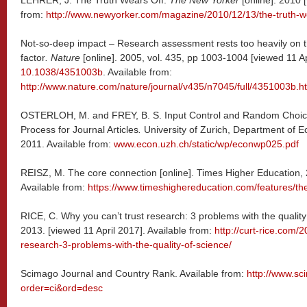
LEHRER, J. The Truth Wears Off.
The New Yorker
[online]. 2010 [
from:
http://www.newyorker.com/magazine/2010/12/13/the-truth-w
Not-so-deep impact – Research assessment rests too heavily on th
factor
. Nature
[online]. 2005, vol. 435, pp 1003-1004 [viewed 11 Ap
10.1038/4351003b
. Available from:
http://www.nature.com/nature/journal/v435/n7045/full/4351003b.h
OSTERLOH, M. and FREY, B. S. Input Control and Random Choice
Process for Journal Articles
.
University of Zurich, Department of 
2011. Available from:
www.econ.uzh.ch/static/wp/econwp025.pdf
REISZ, M. The core connection [online]. Times Higher Education, 
Available from:
https://www.timeshighereducation.com/features/th
RICE, C. Why you can’t trust research: 3 problems with the quality
2013. [viewed 11 April 2017]. Available from:
http://curt-rice.com/
research-3-problems-with-the-quality-of-science/
Scimago Journal and Country Rank. Available from:
http://www.sc
order=ci&ord=desc