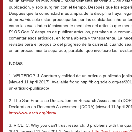
de un artículo es muy difícil – probablemente imposible – de det
publicación, y solo surgirán con el tiempo. Después que los expe
Después que la comunidad más amplia de la disciplina haya llega
de
preprints
solo están preocupados por las cualidades inherente
como las cualidades técnicamente medibles del artículo que menc
PLOS One
. Y después de publicar artículos, permiten a la comun
comentar esos artículos, en forma abierta y transparente. La nece
revistas para el propósito del progreso de la carrera), cuando se
en un procedimiento separado, paralelo, que involucre las revista
Notas
1. VELTEROP, J. Apertura y calidad de un artículo publicado [onli
[viewed 11 April 2017]. Available from: http://blog.scielo.org/es/2
un-articulo-publicado/
2. The San Francisco Declaration on Research Assessment (DORA
Declaration on Research Assessment (DORA) [viewed 11 April 2017
http://www.ascb.org/dora/
3. RICE, C. Why you can’t trust research: 3 problems with the quali
2013. [viewed 11 April 2017]. Available from:
http://curt-rice.com/