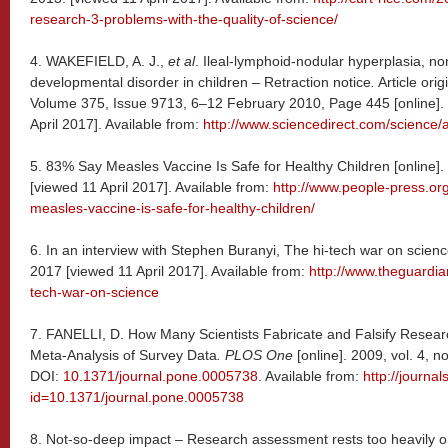
research-3-problems-with-the-quality-of-science/
4. WAKEFIELD, A. J.,
et al
. Ileal-lymphoid-nodular hyperplasia, non
developmental disorder in children – Retraction notice
.
Article ori
Volume 375, Issue 9713, 6–12 February 2010, Page 445 [online]. 
April 2017]. Available from:
http://www.sciencedirect.com/science/
5. 83% Say Measles Vaccine Is Safe for Healthy Children [online
[viewed 11 April 2017]. Available from:
http://www.people-press.or
measles-vaccine-is-safe-for-healthy-children/
6. In an interview with Stephen Buranyi, The hi-tech war on scienc
2017 [viewed 11 April 2017]. Available from:
http://www.theguardia
tech-war-on-science
7.
FANELLI, D. How Many Scientists Fabricate and Falsify Resea
Meta-Analysis of Survey Data
. PLOS One
[online]. 2009, vol. 4, n
DOI:
10.1371/journal.pone.0005738
. Available from:
http://journal
id=10.1371/journal.pone.0005738
8.
Not-so-deep impact – Research assessment rests too heavily on 