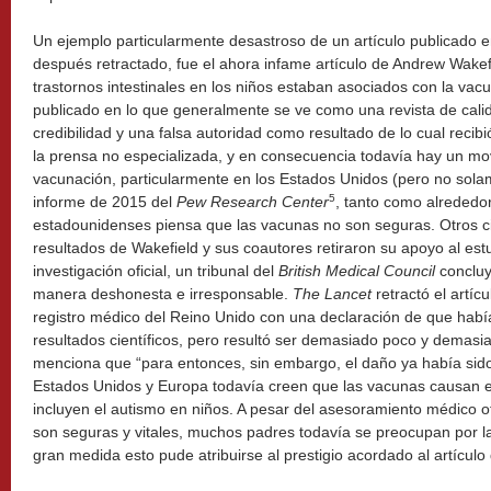
Un ejemplo particularmente desastroso de un artículo publicado en
después retractado, fue el ahora infame artículo de Andrew Wakef
trastornos intestinales en los niños estaban asociados con la va
publicado en lo que generalmente se ve como una revista de cali
credibilidad y una falsa autoridad como resultado de lo cual reci
la prensa no especializada, y en consecuencia todavía hay un mo
vacunación, particularmente en los Estados Unidos (pero no solam
5
informe de 2015 del
Pew Research Center
, tanto como alrededo
estadounidenses piensa que las vacunas no son seguras. Otros cie
resultados de Wakefield y sus coautores retiraron su apoyo al es
investigación oficial, un tribunal del
British Medical Council
concluy
manera deshonesta e irresponsable.
The Lancet
retractó el artíc
registro médico del Reino Unido con una declaración de que había
resultados científicos, pero resultó ser demasiado poco y demasi
menciona que “para entonces, sin embargo, el daño ya había si
Estados Unidos y Europa todavía creen que las vacunas causan 
incluyen el autismo en niños. A pesar del asesoramiento médico of
son seguras y vitales, muchos padres todavía se preocupan por la
gran medida esto pude atribuirse al prestigio acordado al artícul