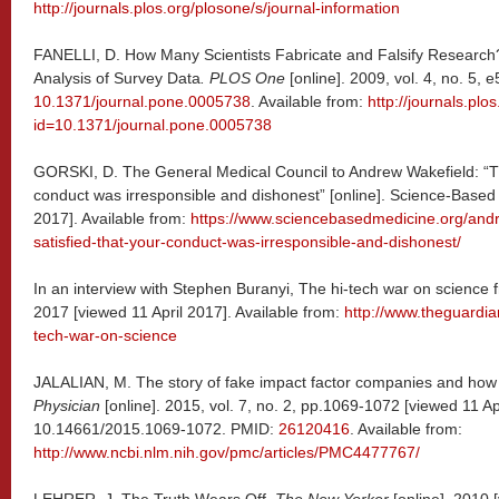
http://journals.plos.org/plosone/s/journal-information
FANELLI, D. How Many Scientists Fabricate and Falsify Research
Analysis of Survey Data
. PLOS One
[online]. 2009, vol. 4, no. 5, 
10.1371/journal.pone.0005738
. Available from:
http://journals.plo
id=10.1371/journal.pone.0005738
GORSKI, D. The General Medical Council to Andrew Wakefield: “The
conduct was irresponsible and dishonest” [online]. Science-Based
2017]. Available from:
https://www.sciencebasedmedicine.org/andr
satisfied-that-your-conduct-was-irresponsible-and-dishonest/
In an interview with Stephen Buranyi, The hi-tech war on science 
2017 [viewed 11 April 2017]. Available from:
http://www.theguardia
tech-war-on-science
JALALIAN, M. The story of fake impact factor companies and ho
Physician
[online]. 2015, vol. 7, no. 2, pp.1069-1072 [viewed 11 Ap
10.14661/2015.1069-1072. PMID:
26120416
. Available from:
http://www.ncbi.nlm.nih.gov/pmc/articles/PMC4477767/