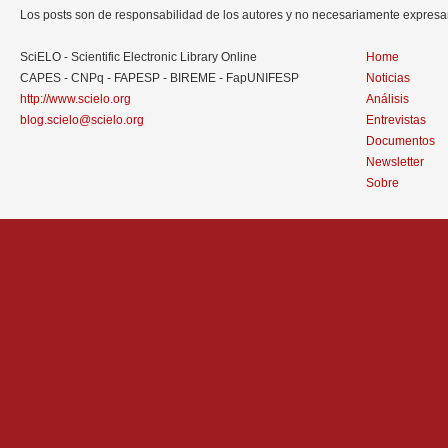
Los posts son de responsabilidad de los autores y no necesariamente expres
SciELO - Scientific Electronic Library Online
Home
CAPES - CNPq - FAPESP - BIREME - FapUNIFESP
Noticias
http://www.scielo.org
Análisis
blog.scielo@scielo.org
Entrevistas
Documentos
Newsletter
Sobre