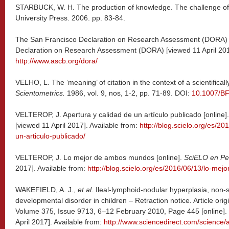
STARBUCK, W. H. The production of knowledge. The challenge of 
University Press. 2006. pp. 83-84.
The San Francisco Declaration on Research Assessment (DORA) [
Declaration on Research Assessment (DORA) [viewed 11 April 2017
http://www.ascb.org/dora/
VELHO, L. The ‘meaning’ of citation in the context of a scientificall
Scientometrics.
1986, vol. 9, nos, 1-2, pp. 71-89. DOI:
10.1007/B
VELTEROP, J. Apertura y calidad de un artículo publicado [online]
[viewed 11 April 2017]. Available from:
http://blog.scielo.org/es/2
un-articulo-publicado/
VELTEROP, J. Lo mejor de ambos mundos [online].
SciELO en Pe
2017]. Available from:
http://blog.scielo.org/es/2016/06/13/lo-me
WAKEFIELD, A. J.,
et al
. Ileal-lymphoid-nodular hyperplasia, non-sp
developmental disorder in children – Retraction notice
.
Article ori
Volume 375, Issue 9713, 6–12 February 2010, Page 445 [online]. 
April 2017]. Available from:
http://www.sciencedirect.com/science/