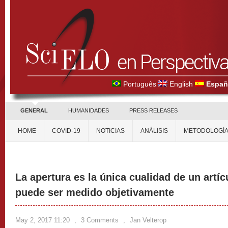
Português
English
Españ
GENERAL
HUMANIDADES
PRESS RELEASES
HOME
COVID-19
NOTICIAS
ANÁLISIS
METODOLOGÍ
La apertura es la única cualidad de un art
puede ser medido objetivamente
May 2, 2017 11:20
,
3 Comments
,
Jan Velterop