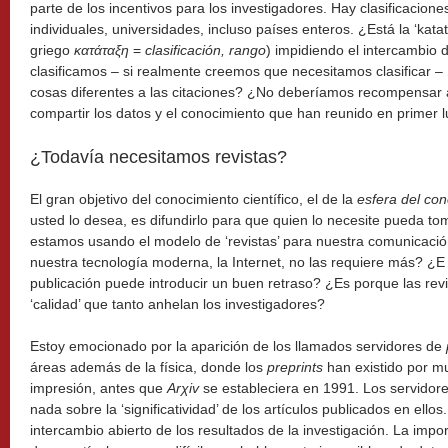
parte de los incentivos para los investigadores. Hay clasificacione
individuales, universidades, incluso países enteros. ¿Está la ‘katatax
griego
κατάταξη
=
clasificación, rango
) impidiendo el intercambio 
clasificamos – si realmente creemos que necesitamos clasificar – 
cosas diferentes a las citaciones? ¿No deberíamos recompensar a
compartir los datos y el conocimiento que han reunido en primer 
¿Todavía necesitamos revistas?
El gran objetivo del conocimiento científico, el de la
esfera del co
usted lo desea, es difundirlo para que quien lo necesite pueda t
estamos usando el modelo de ‘revistas’ para nuestra comunicació
nuestra tecnología moderna, la Internet, no las requiere más? ¿E
publicación puede introducir un buen retraso? ¿Es porque las rev
‘calidad’ que tanto anhelan los investigadores?
Estoy emocionado por la aparición de los llamados servidores de
áreas además de la física, donde los
preprints
han existido por mu
impresión, antes que
Ar
χ
iv
se estableciera en 1991. Los servidor
nada sobre la ‘significatividad’ de los artículos publicados en ell
intercambio abierto de los resultados de la investigación. La import