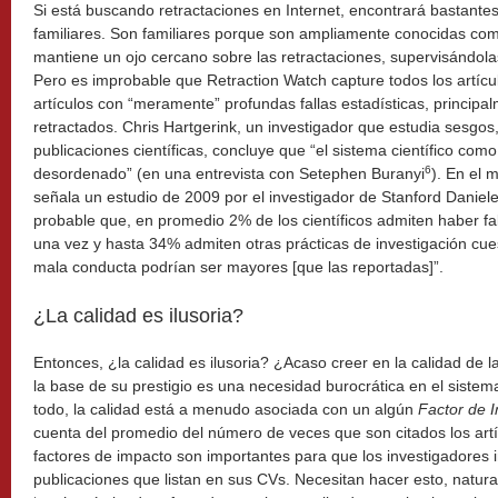
Si está buscando retractaciones en Internet, encontrará bastante
familiares. Son familiares porque son ampliamente conocidas com
mantiene un ojo cercano sobre las retractaciones, supervisándolas 
Pero es improbable que Retraction Watch capture todos los artíc
artículos con “meramente” profundas fallas estadísticas, princip
retractados. Chris Hartgerink, un investigador que estudia sesgos
publicaciones científicas, concluye que “el sistema científico co
6
desordenado” (en una entrevista con Setephen Buranyi
). En el 
señala un estudio de 2009 por el investigador de Stanford Daniele
probable que, en promedio 2% de los científicos admiten haber fal
una vez y hasta 34% admiten otras prácticas de investigación cues
mala conducta podrían ser mayores [que las reportadas]”.
¿La calidad es ilusoria?
Entonces, ¿la calidad es ilusoria? ¿Acaso creer en la calidad de l
la base de su prestigio es una necesidad burocrática en el sistema
todo, la calidad está a menudo asociada con un algún
Factor de 
cuenta del promedio del número de veces que son citados los artí
factores de impacto son importantes para que los investigadores i
publicaciones que listan en sus CVs. Necesitan hacer esto, natur