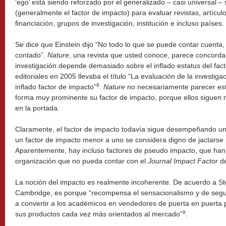
‘ego’ está siendo reforzado por el generalizado – casi universal – 
(generalmente el factor de impacto) para evaluar revistas, artícu
financiación, grupos de investigación, institución e incluso países.
Se dice que Einstein dijo “No todo lo que se puede contar cuenta
contado”.
Nature
, una revista que usted conoce, parece concordar
investigación depende demasiado sobre el inflado estatus del fac
editoriales en 2005 llevaba el título “La evaluación de la investi
8
inflado factor de impacto”
.
Nature
no necesariamente parecer est
forma muy prominente su factor de impacto, porque ellos siguen 
en la portada.
Claramente, el factor de impacto todavía sigue desempeñando un
un factor de impacto menor a uno se considera digno de jactarse 
Aparentemente, hay incluso factores de pseudo impacto, que han 
organización que no pueda contar con el
Journal Impact Factor
de
La noción del impacto es realmente incoherente. De acuerdo a Ste
Cambridge, es porque “recompensa el sensacionalismo y de segun
a convertir a los académicos en vendedores de puerta en puerta 
9
sus productos cada vez más orientados al mercado”
.