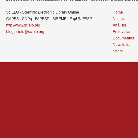
SciELO - Scientific Electronic Library Online
Home
CAPES - CNPq - FAPESP - BIREME - FapUNIFESP
Noticias
http://www.scielo.org
Análisis
blog.scielo@scielo.org
Entrevistas
Documentos
Newsletter
Sobre