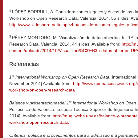
4
LÓPEZ-BORRULL, A. Consideraciones legales y éticas de los dat
Workshop on Open Research Data, Valencia, 2014. 55 slides. Avai
http://www.slideshare.net/alopezbo/consideraciones-legales-y-tica
5
st
PÉREZ-MONTORO, M. Visualización de datos abiertos. In: 1
In
Research Data, Valencia, 2014. 44 slides. Available from:
http://m
content/uploads/2014/10/Visualizaci%C3%B3n-datos-abiertos-UP
Referencias
st
1
International Workshop on Open Research Data.
International
November 2014] Available from:
http://www.openaccessweek.org/ev
workshop-on-open-research-data
st
Balance y presentaciones
del 1
International Workshop on Open
Politécnica de Valencia: Escuela Técnica Superior de Ingeniería 
2014]. Available from:
http://mugi.webs.upv.es/balance-y-presentac
workshop-open-research-data/
Critérios, política e procedimentos para a admissão e a permanênc