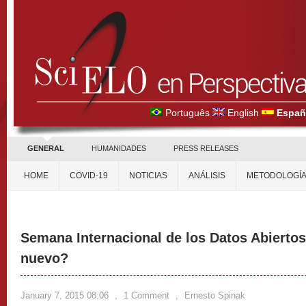
Português
English
Españ
GENERAL
HUMANIDADES
PRESS RELEASES
HOME
COVID-19
NOTICIAS
ANÁLISIS
METODOLOGÍ
Semana Internacional de los Datos Abiertos
nuevo?
January 7, 2015 08:06
,
1 Comment
,
Ernesto Spinak