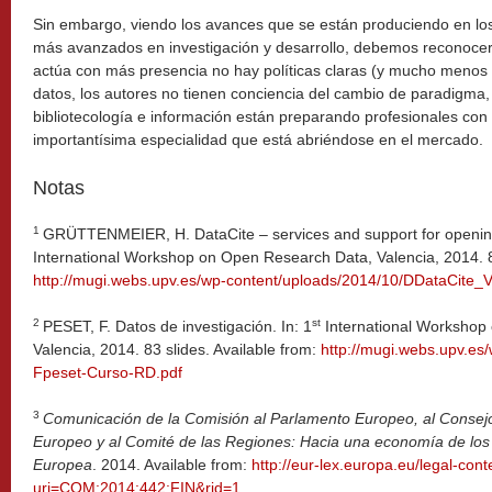
Sin embargo, viendo los avances que se están produciendo en los
más avanzados en investigación y desarrollo, debemos reconoce
actúa con más presencia no hay políticas claras (y mucho menos 
datos, los autores no tienen conciencia del cambio de paradigma,
bibliotecología e información están preparando profesionales con 
importantísima especialidad que está abriéndose en el mercado.
Notas
1
GRÜTTENMEIER, H. DataCite – services and support for opening
International Workshop on Open Research Data, Valencia, 2014. 89
http://mugi.webs.upv.es/wp-content/uploads/2014/10/DDataCite_V
2
st
PESET, F. Datos de investigación. In: 1
International Workshop
Valencia, 2014. 83 slides. Available from:
http://mugi.webs.upv.es
Fpeset-Curso-RD.pdf
3
Comunicación de la Comisión al Parlamento Europeo, al Consejo
Europeo y al Comité de las Regiones: Hacia una economía de los
Europea
. 2014. Available from:
http://eur-lex.europa.eu/legal-co
uri=COM:2014:442:FIN&rid=1