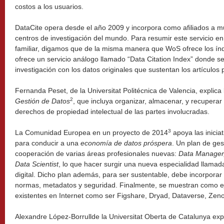
costos a los usuarios.
DataCite opera desde el año 2009 y incorpora como afiliados a 
centros de investigación del mundo. Para resumir este servicio e
familiar, digamos que de la misma manera que WoS ofrece los índi
ofrece un servicio análogo llamado “Data Citation Index” donde se 
investigación con los datos originales que sustentan los artículos 
Fernanda Peset, de la Universitat Politécnica de Valencia, explic
2
Gestión de Datos
, que incluya organizar, almacenar, y recuperar
derechos de propiedad intelectual de las partes involucradas.
3
La Comunidad Europea en un proyecto de 2014
apoya las inicia
para conducir a una
economía de datos próspera
. Un plan de ges
cooperación de varias áreas profesionales nuevas:
Data Manager,
Data Scientist
, lo que hacer surgir una nueva especialidad llamad
digital. Dicho plan además, para ser sustentable, debe incorpora
normas, metadatos y seguridad. Finalmente, se muestran como ej
existentes en Internet como ser Figshare, Dryad, Dataverse, Zen
Alexandre López-Borrullde la Universitat Oberta de Catalunya expl