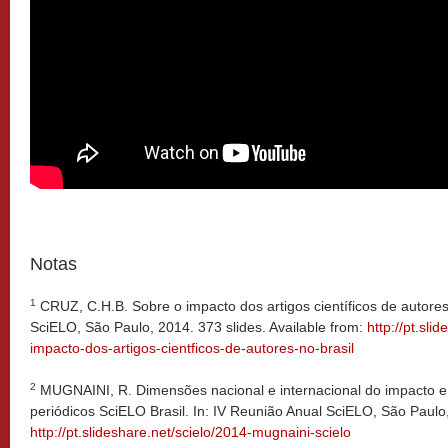
Notas
1
CRUZ, C.H.B. Sobre o impacto dos artigos científicos de autores 
SciELO, São Paulo, 2014. 373 slides. Available from:
http://pt.sli
impacto-dos-artigos-cientficos-de-autores-no-brasil
2
MUGNAINI, R. Dimensões nacional e internacional do impacto 
periódicos SciELO Brasil. In: IV Reunião Anual SciELO, São Paulo,
http://pt.slideshare.net/scielo/2014-mugnaini-scielo