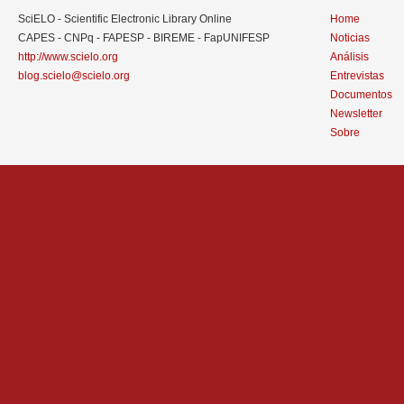
SciELO - Scientific Electronic Library Online
Home
CAPES - CNPq - FAPESP - BIREME - FapUNIFESP
Noticias
http://www.scielo.org
Análisis
blog.scielo@scielo.org
Entrevistas
Documentos
Newsletter
Sobre