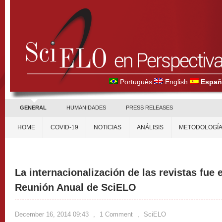
Português
English
Españ
GENERAL
HUMANIDADES
PRESS RELEASES
HOME
COVID-19
NOTICIAS
ANÁLISIS
METODOLOGÍ
La internacionalización de las revistas fue e
Reunión Anual de SciELO
December 16, 2014 09:43
,
1 Comment
,
SciELO