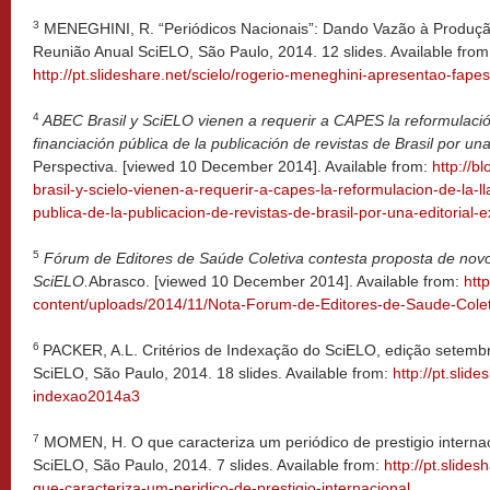
3
MENEGHINI, R. “Periódicos Nacionais”: Dando Vazão à Produção C
Reunião Anual SciELO, São Paulo, 2014. 12 slides. Available from
http://pt.slideshare.net/scielo/rogerio-meneghini-apresentao-fape
4
ABEC Brasil y SciELO vienen a requerir a CAPES la reformulació
financiación pública de la publicación de revistas de Brasil por una
Perspectiva. [viewed 10 December 2014]. Available from:
http://b
brasil-y-scielo-vienen-a-requerir-a-capes-la-reformulacion-de-la-l
publica-de-la-publicacion-de-revistas-de-brasil-por-una-editorial-e
5
Fórum de Editores de Saúde Coletiva contesta proposta de novos
SciELO.
Abrasco. [viewed 10 December 2014]. Available from:
htt
content/uploads/2014/11/Nota-Forum-de-Editores-de-Saude-Colet
6
PACKER, A.L. Critérios de Indexação do SciELO, edição setembr
SciELO, São Paulo, 2014. 18 slides. Available from:
http://pt.slide
indexao2014a3
7
MOMEN, H. O que caracteriza um periódico de prestigio internac
SciELO, São Paulo, 2014. 7 slides. Available from:
http://pt.slid
que-caracteriza-um-peridico-de-prestigio-internacional