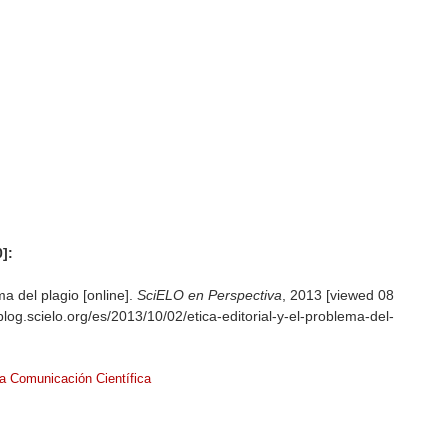
]:
ma del plagio [online].
SciELO en Perspectiva
, 2013 [viewed
08
blog.scielo.org/es/2013/10/02/etica-editorial-y-el-problema-del-
la Comunicación Científica