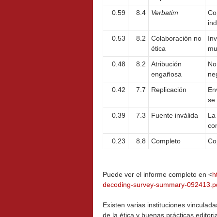
0.59
8.4
Verbatim
Cop
ind
0.53
8.2
Colaboración no
Inv
ética
mu
0.48
8.2
Atribución
No 
engañosa
ne
0.42
7.7
Replicación
Env
se
0.39
7.3
Fuente inválida
La 
co
0.23
8.8
Completo
Co
Puede ver el informe completo en <
h
decoding-survey-summary-092413.p
Existen varias instituciones vinculad
de la ética y buenas prácticas editor