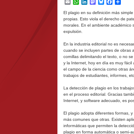
Email
WhatsApp
LinkedIn
Mastodon
Bluesky
Facebook
Share
El plagio en su definición más simpl
propias. Esto viola el derecho de pa
morales. En el ambiente académico se 
expulsión.
En la industria editorial no es neces
cuando se incluyen partes de obras aj
comillas delimitando el texto, o no s
y la Internet, hoy en día es muy fáci
el campo de la ciencia como otras ár
trabajos de estudiantes, informes, etc
La detección de plagio en los trabajo
en el proceso editorial. Gracias tam
Internet, y software adecuado, es pos
El plagio adopta diferentes formas, 
más comunes que otras. Existen apli
informáticas que permiten la detecció
plagio en forma automática o semi-a