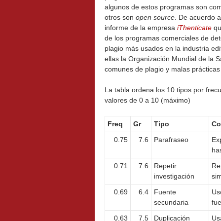
algunos de estos programas son com
otros son
open source
. De acuerdo a
informe de la empresa
iThenticate
qu
de los programas comerciales de det
plagio más usados en la industria edit
ellas la Organización Mundial de la 
comunes de plagio y malas prácticas s
La tabla ordena los 10 tipos por fre
valores de 0 a 10 (máximo)
Freq
Gr
Tipo
Co
0.75
7.6
Parafraseo
Ex
ha
0.71
7.6
Repetir
Re
investigación
sim
0.69
6.4
Fuente
Us
secundaria
fue
0.63
7.5
Duplicación
Us