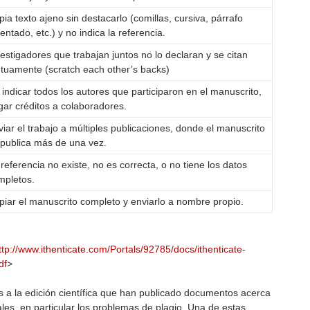
ia texto ajeno sin destacarlo (comillas, cursiva, párrafo
entado, etc.) y no indica la referencia.
estigadores que trabajan juntos no lo declaran y se citan
tuamente (scratch each other’s backs)
indicar todos los autores que participaron en el manuscrito,
gar créditos a colaboradores.
iar el trabajo a múltiples publicaciones, donde el manuscrito
 publica más de una vez.
referencia no existe, no es correcta, o no tiene los datos
mpletos.
piar el manuscrito completo y enviarlo a nombre propio.
ttp://www.ithenticate.com/Portals/92785/docs/ithenticate-
df
>
as a la edición científica que han publicado documentos acerca
iales, en particular los problemas de plagio. Una de estas