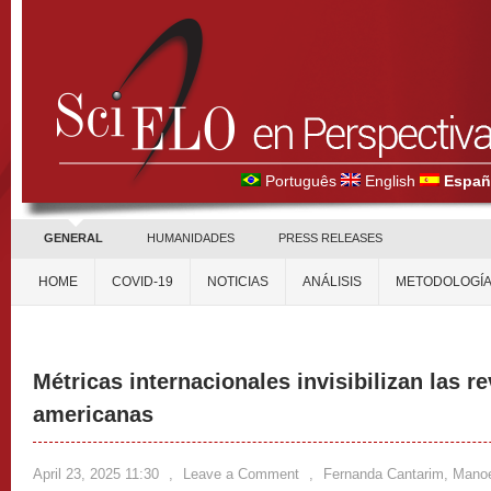
Português
English
Españ
GENERAL
HUMANIDADES
PRESS RELEASES
HOME
COVID-19
NOTICIAS
ANÁLISIS
METODOLOGÍ
Métricas internacionales invisibilizan las re
americanas
April 23, 2025 11:30
,
Leave a Comment
,
Fernanda Cantarim, Manoe