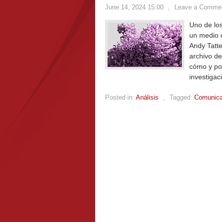
June 14, 2024 15:00
,
Leave a Comme
Uno de los
un medio d
Andy Tatte
archivo d
cómo y por
investigac
Posted in:
Análisis
,
Tagged:
Comunicac