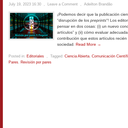
July 19, 2023 16:30
,
Leave a Comment
,
Adeilton Brandão
¡Podemos decir que la publicación cient
“disrupción de los
preprints
“! Los edito
pensar en dos cosas: (i) un nuevo conc
artículos” y (ii) cómo evaluar adecua
contribución que estos artículos recién
sociedad.
Read More →
Posted in:
Editoriales
,
Tagged:
Ciencia Abierta
,
Comunicación Científ
Pares
,
Revisión por pares