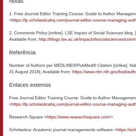
Notas
1. Free Journal Editor Training Course: Guide to Author Manage
<
https://lp.scholasticahq.com/journal-editor-course-managing-aut
2. Comments Policy [online]. LSE Impact of Social Sciences blog.
Available from:
http://blogs.lse.ac.uk/impactofsocialsciences/comm
Referência
Number of Authors per MEDLINE®/PubMed® Citation [online]. Nati
31 August 2018]. Available from:
https://www.nlm.nih.gov/bsd/auth
Enlaces externos
Free Journal Editor Training Course: Guide to Author Managemen
<
https://lp.scholasticahq.com/journal-editor-course-managing-aut
Research Square <
https://www.researchsquare.com/
>
Scholastica: Academic journal managemente software <
https://sc