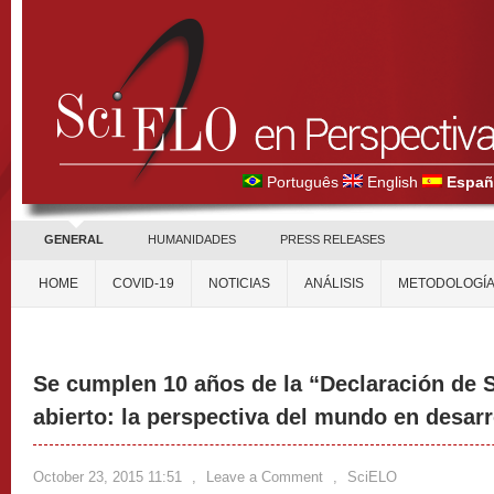
Português
English
Españ
GENERAL
HUMANIDADES
PRESS RELEASES
HOME
COVID-19
NOTICIAS
ANÁLISIS
METODOLOGÍ
Se cumplen 10 años de la “Declaración de 
abierto: la perspectiva del mundo en desarr
October 23, 2015 11:51
,
Leave a Comment
,
SciELO