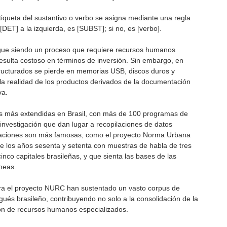
etiqueta del sustantivo o verbo se asigna mediante una regla
[DET] a la izquierda, es [SUBST]; si no, es [verbo].
sigue siendo un proceso que requiere recursos humanos
 resulta costoso en términos de inversión. Sin embargo, en
tructurados se pierde en memorias USB, discos duros y
 la realidad de los productos derivados de la documentación
va.
inas más extendidas en Brasil, con más de 100 programas de
nvestigación que dan lugar a recopilaciones de datos
pilaciones son más famosas, como el proyecto Norma Urbana
de los años sesenta y setenta con muestras de habla de tres
 cinco capitales brasileñas, y que sienta las bases de las
neas.
para el proyecto NURC han sustentado un vasto corpus de
ugués brasileño, contribuyendo no solo a la consolidación de la
ción de recursos humanos especializados.