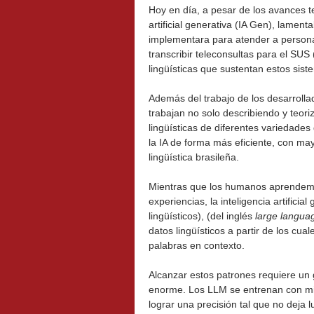
Hoy en día, a pesar de los avances t
artificial generativa (IA Gen), lament
implementara para atender a personas
transcribir teleconsultas para el SUS
lingüísticas que sustentan estos sis
Además del trabajo de los desarrollad
trabajan no solo describiendo y teor
lingüísticas de diferentes variedade
la IA de forma más eficiente, con may
lingüística brasileña.
Mientras que los humanos aprendemos
experiencias, la inteligencia artifici
lingüísticos), (del inglés
large langua
datos lingüísticos a partir de los cua
palabras en contexto.
Alcanzar estos patrones requiere un
enorme. Los LLM se entrenan con mil
lograr una precisión tal que no deja