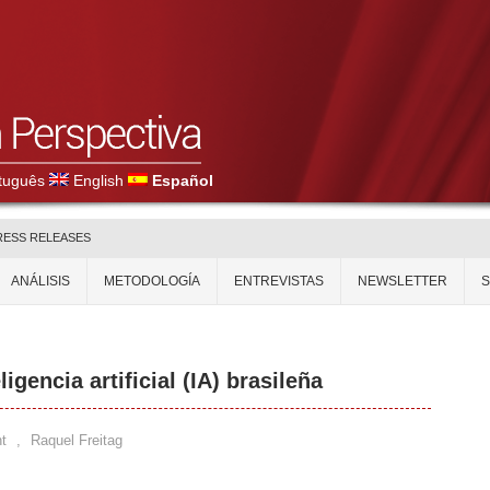
tuguês
English
Español
RESS RELEASES
ANÁLISIS
METODOLOGÍA
ENTREVISTAS
NEWSLETTER
igencia artificial (IA) brasileña
t
,
Raquel Freitag