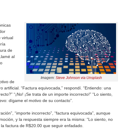
ónicas
dor
 virtual
ría
tura de
Llamé al
no
Imagem:
Steve Johnson via Unsplash
otivo de
o artificial. “Factura equivocada,” respondí. “Entiendo: una
ecto?” “¡No! ¡Se trata de un importe incorrecto!” “Lo siento,
uevo: dígame el motivo de su contacto”.
uración”, “importe incorrecto”, “factura equivocada”, aunque
oción, y la respuesta siempre era la misma: “Lo siento, no
 la factura de R$20.00 que seguir enfadado.