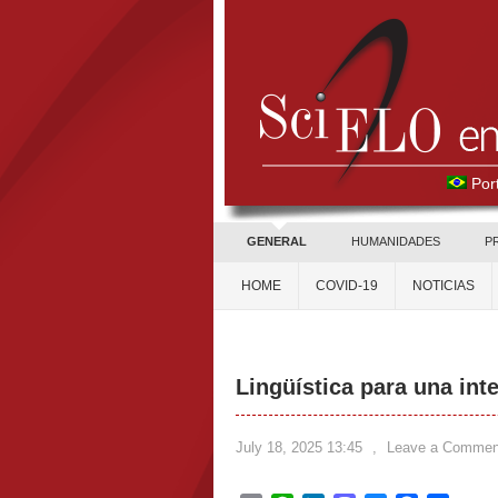
Por
GENERAL
HUMANIDADES
P
HOME
COVID-19
NOTICIAS
Lingüística para una intel
July 18, 2025 13:45
,
Leave a Commen