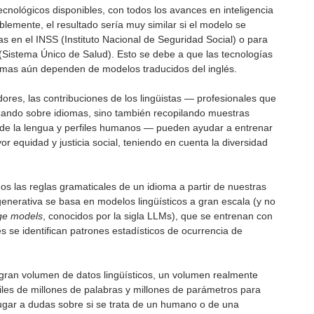
ecnológicos disponibles, con todos los avances en inteligencia
ablemente, el resultado sería muy similar si el modelo se
 en el INSS (Instituto Nacional de Seguridad Social) o para
 (Sistema Único de Salud). Esto se debe a que las tecnologías
temas aún dependen de modelos traducidos del inglés.
ores, las contribuciones de los lingüistas — profesionales que
izando sobre idiomas, sino también recopilando muestras
s de la lengua y perfiles humanos — pueden ayudar a entrenar
or equidad y justicia social, teniendo en cuenta la diversidad
 las reglas gramaticales de un idioma a partir de nuestras
al generativa se basa en modelos lingüísticos a gran escala (y no
ge models
, conocidos por la sigla LLMs), que se entrenan con
les se identifican patrones estadísticos de ocurrencia de
 gran volumen de datos lingüísticos, un volumen realmente
es de millones de palabras y millones de parámetros para
 lugar a dudas sobre si se trata de un humano o de una