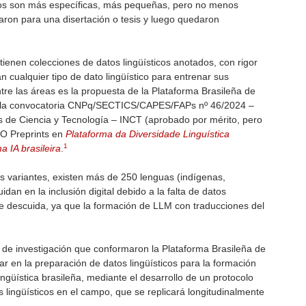
icos son más específicas, más pequeñas, pero no menos
aron para una disertación o tesis y luego quedaron
tienen colecciones de datos lingüísticos anotados, con rigor
an cualquier tipo de dato lingüístico para entrenar sus
tre las áreas es la propuesta de la Plataforma Brasileña de
 a la convocatoria CNPq/SECTICS/CAPES/FAPs nº 46/2024 –
s de Ciencia y Tecnología – INCT (aprobado por mérito, pero
LO Preprints en
Plataforma da Diversidade Linguística
1
a IA brasileira
.
s variantes, existen más de 250 lenguas (indígenas,
dan en la inclusión digital debido a la falta de datos
se descuida, ya que la formación de LLM con traducciones del
s de investigación que conformaron la Plataforma Brasileña de
ar en la preparación de datos lingüísticos para la formación
ngüística brasileña, mediante el desarrollo de un protocolo
s lingüísticos en el campo, que se replicará longitudinalmente