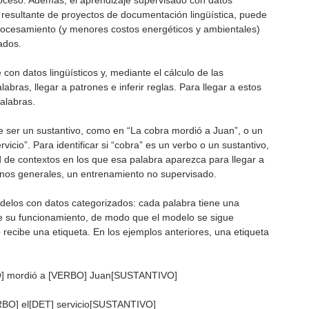
roceso. Además, el aprendizaje supervisado con datos
 resultante de proyectos de documentación lingüística, puede
ocesamiento (y menores costos energéticos y ambientales)
ados.
n datos lingüísticos y, mediante el cálculo de las
abras, llegar a patrones e inferir reglas. Para llegar a estos
alabras.
e ser un sustantivo, como en “La cobra mordió a Juan”, o un
icio”. Para identificar si “cobra” es un verbo o un sustantivo,
 de contextos en los que esa palabra aparezca para llegar a
inos generales, un entrenamiento no supervisado.
odelos con datos categorizados: cada palabra tiene una
de su funcionamiento, de modo que el modelo se sigue
 recibe una etiqueta. En los ejemplos anteriores, una etiqueta
] mordió a [VERBO] Juan[SUSTANTIVO]
BO] el[DET] servicio[SUSTANTIVO]