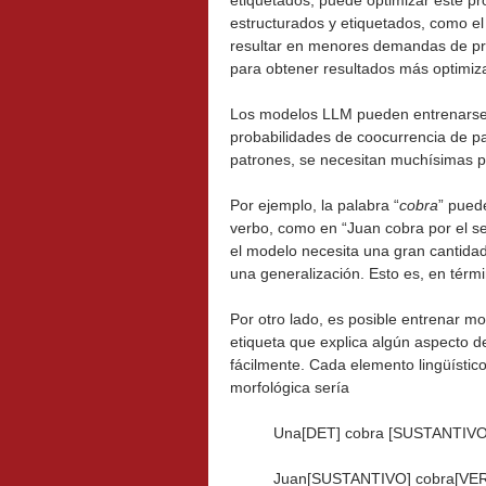
etiquetados, puede optimizar este p
estructurados y etiquetados, como el
resultar en menores demandas de pr
para obtener resultados más optimiz
Los modelos LLM pueden entrenarse co
probabilidades de coocurrencia de pal
patrones, se necesitan muchísimas p
Por ejemplo, la palabra “
cobra
” pued
verbo, como en “Juan cobra por el serv
el modelo necesita una gran cantidad
una generalización. Esto es, en térm
Por otro lado, es posible entrenar m
etiqueta que explica algún aspecto 
fácilmente. Cada elemento lingüístico
morfológica sería
Una[DET] cobra [SUSTANTIVO
Juan[SUSTANTIVO] cobra[VER