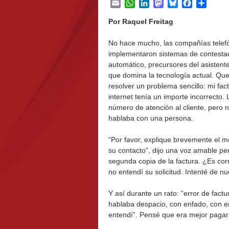
Email
WhatsApp
LinkedIn
Mastodon
Bluesky
Facebook
Share
Por Raquel Freitag
No hace mucho, las compañías telef
implementaron sistemas de contesta
automático, precursores del asistente
que domina la tecnología actual. Que
resolver un problema sencillo: mi fac
internet tenía un importe incorrecto. 
número de atención al cliente, pero 
hablaba con una persona.
“Por favor, explique brevemente el m
su contacto”, dijo una voz amable per
segunda copia de la factura. ¿Es corr
no entendí su solicitud. Intenté de n
Y así durante un rato: “error de fact
hablaba despacio, con enfado, con em
entendí”. Pensé que era mejor pagar