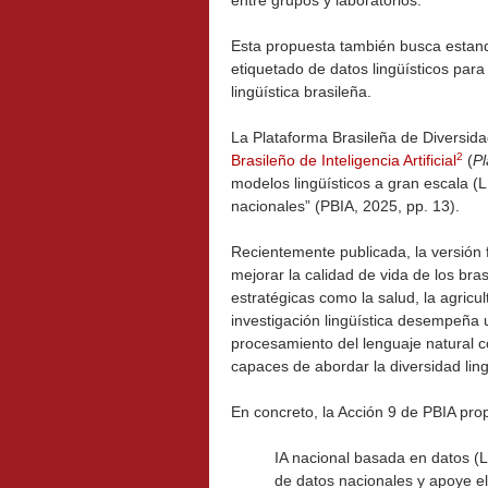
entre grupos y laboratorios.
Esta propuesta también busca estanda
etiquetado de datos lingüísticos par
lingüística brasileña.
La Plataforma Brasileña de Diversida
2
Brasileño de Inteligencia Artificial
(
Pl
modelos lingüísticos a gran escala (L
nacionales” (PBIA, 2025, pp. 13).
Recientemente publicada, la versión fin
mejorar la calidad de vida de los br
estratégicas como la salud, la agricu
investigación lingüística desempeña u
procesamiento del lenguaje natural c
capaces de abordar la diversidad ling
En concreto, la Acción 9 de PBIA pr
IA nacional basada en datos (
de datos nacionales y apoye e