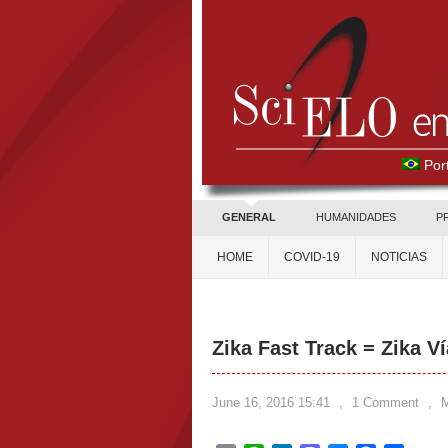
Por
GENERAL
HUMANIDADES
P
HOME
COVID-19
NOTICIAS
Zika Fast Track = Zika V
June 16, 2016 15:41
,
1 Comment
,
M