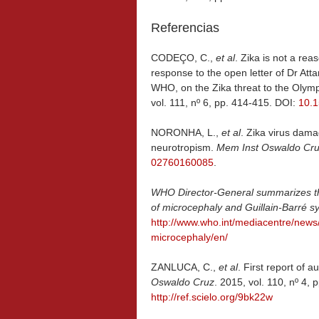
Referencias
CODEÇO, C.,
et al
. Zika is not a re
response to the open letter of Dr Att
WHO, on the Zika threat to the Oly
vol. 111, nº 6, pp. 414-415. DOI:
10.
NORONHA, L.,
et al
. Zika virus dam
neurotropism.
Mem Inst Oswaldo Cr
02760160085
.
WHO Director-General summarizes th
of microcephaly and Guillain-Barré 
http://www.who.int/mediacentre/new
microcephaly/en/
ZANLUCA, C.,
et al
. First report of 
Oswaldo Cruz
. 2015, vol. 110, nº 4,
http://ref.scielo.org/9bk22w