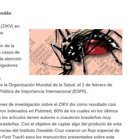
andão
a (ZIKV) en
as
ón de la
n casos de
 la atención
tigadores
e
a
e la Organización Mundial de la Salud, el 1 de febrero de
ública de Importancia Internacional (ESPII).
nes de investigación sobre el ZIKV dio como resultado casi
ueron indexados en Pubmed, 80% de los cuales en los últimos
los artículos tienen autores o coautores brasileños muy
rasileñas. Con el objetivo de captar algo del producto de esta
morias del Instituto Oswaldo Cruz crearon un flujo especial de
a Fast Track
) para los manuscritos presentados sobre este