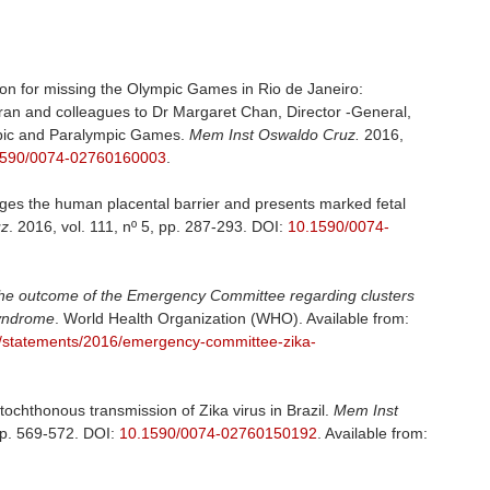
ason for missing the Olympic Games in Rio de Janeiro:
aran and colleagues to Dr Margaret Chan, Director -General,
mpic and Paralympic Games.
Mem Inst Oswaldo Cruz.
2016,
1590/0074-02760160003
.
ages the human placental barrier and presents marked fetal
uz
. 2016, vol. 111, nº 5, pp. 287-293. DOI:
10.1590/0074-
e outcome of the Emergency Committee regarding clusters
syndrome
. World Health Organization (WHO). Available from:
s/statements/2016/emergency-committee-zika-
autochthonous transmission of Zika virus in Brazil.
Mem Inst
 pp. 569-572. DOI:
10.1590/0074-02760150192
. Available from: