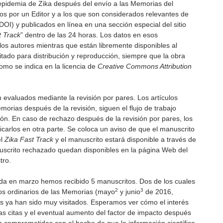
 epidemia de Zika después del envío a las Memorias del
dos por un Editor y a los que son considerados relevantes de
DOI) y publicados en línea en una sección especial del sitio
t Track
” dentro de las 24 horas. Los datos en esos
los autores mientras que están libremente disponibles al
imitado para distribución y reproducción, siempre que la obra
omo se indica en la licencia de
Creative Commons Attribution
 evaluados mediante la revisión por pares. Los artículos
orias después de la revisión, siguen el flujo de trabajo
ión. En caso de rechazo después de la revisión por pares, los
icarlos en otra parte. Se coloca un aviso de que el manuscrito
el
Zika Fast Track
y el manuscrito estará disponible a través de
manuscrito rechazado quedan disponibles en la página Web del
tro.
ida en marzo hemos recibido 5 manuscritos. Dos de los cuales
2
3
os ordinarios de las Memorias (mayo
y junio
de 2016,
 ya han sido muy visitados. Esperamos ver cómo el interés
as citas y el eventual aumento del factor de impacto después