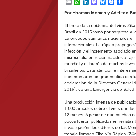
Email
WhatsApp
LinkedIn
Mastodon
Bluesky
Facebook
Share
Por Hooman Momen y Adeilton Br
El brote de la epidemia del virus Zik
Brasil en 2015 tomó por sorpresa a l
autoridades sanitarias nacionales e
internacionales. La rápida propagaci
infección y el incremento asociado e
microcefalia en recién nacidos atrajo
mundial y el interés de muchos inves
brasileños. Esta atención e interés s
incrementaron en gran medida con l
declaración de la Directora General d
1
2016
, de una Emergencia de Salud P
Una producción intensa de publicacio
1.000 artículos sobre el virus que f
12 meses. A pesar de que muchos de 
pocos fueron publicados en revistas b
investigación, los editores de las Me
trabajo llamado Zika Vía Rápida (
Zik