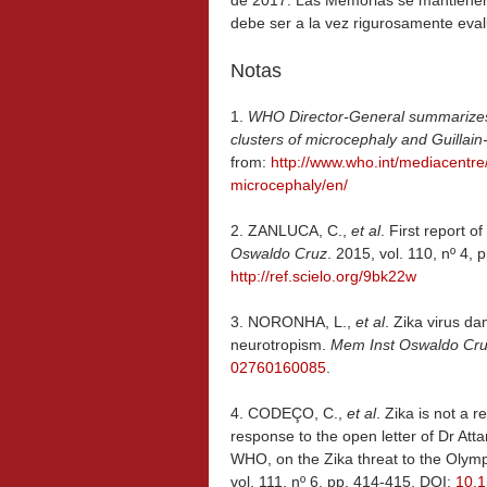
de 2017. Las Memorias se mantienen 
debe ser a la vez rigurosamente eval
Notas
1.
WHO Director-General summarizes
clusters of microcephaly and Guillai
from:
http://www.who.int/mediacentr
microcephaly/en/
2.
ZANLUCA, C.,
et al
. First report o
Oswaldo Cruz
. 2015, vol. 110, nº 4,
http://ref.scielo.org/9bk22w
3.
NORONHA, L.,
et al
. Zika virus d
neurotropism.
Mem Inst Oswaldo Cr
02760160085
.
4.
CODEÇO, C.,
et al
. Zika is not a 
response to the open letter of Dr Att
WHO, on the Zika threat to the Oly
vol. 111, nº 6, pp. 414-415. DOI:
10.