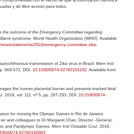
comprometidas con el hecho de que la información científica
uadas y de libre acceso para todos.
 the outcome of the Emergency Committee regarding
n-Barré syndrome
. World Health Organization (WHO). Available
e/news/statements/2016/emergency-committee-zika-
f autochthonous transmission of Zika virus in Brazil.
Mem Inst
 pp. 569-572. DOI:
10.1590/0074-02760150192
. Available from:
amages the human placental barrier and presents marked fetal
uz
. 2016, vol. 111, nº 5, pp. 287-293. DOI:
10.1590/0074-
reason for missing the Olympic Games in Rio de Janeiro:
aran and colleagues to Dr Margaret Chan, Director -General,
mpic and Paralympic Games.
Mem Inst Oswaldo Cruz.
2016,
1590/0074-02760160003
.