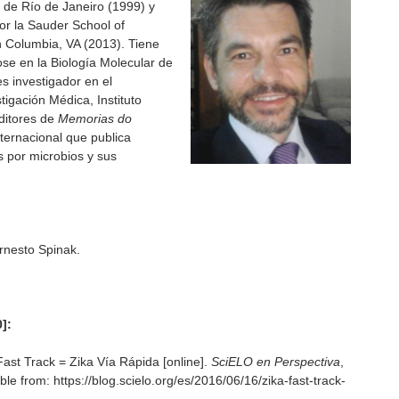
l de Río de Janeiro (1999) y
or la Sauder School of
sh Columbia, VA (2013). Tiene
se en la Biología Molecular de
s investigador en el
stigación Médica, Instituto
ditores de
Memorias do
nternacional que publica
 por microbios y sus
rnesto Spinak.
]:
t Track = Zika Vía Rápida [online].
SciELO en Perspectiva
,
le from: https://blog.scielo.org/es/2016/06/16/zika-fast-track-