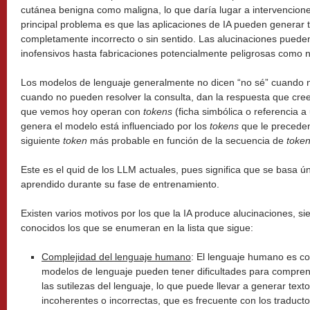
cutánea benigna como maligna, lo que daría lugar a intervencion
principal problema es que las aplicaciones de IA pueden generar 
completamente incorrecto o sin sentido. Las alucinaciones pueden
inofensivos hasta fabricaciones potencialmente peligrosas como no
Los modelos de lenguaje generalmente no dicen “no sé” cuando 
cuando no pueden resolver la consulta, dan la respuesta que cr
que vemos hoy operan con
tokens
(ficha simbólica o referencia a
genera el modelo está influenciado por los
tokens
que le preceden.
siguiente
token
más probable en función de la secuencia de
toke
Este es el quid de los LLM actuales, pues significa que se basa 
aprendido durante su fase de entrenamiento.
Existen varios motivos por los que la IA produce alucinaciones, s
conocidos los que se enumeran en la lista que sigue:
Complejidad del lenguaje humano
: El lenguaje humano es c
modelos de lenguaje pueden tener dificultades para compre
las sutilezas del lenguaje, lo que puede llevar a generar te
incoherentes o incorrectas, que es frecuente con los traduct