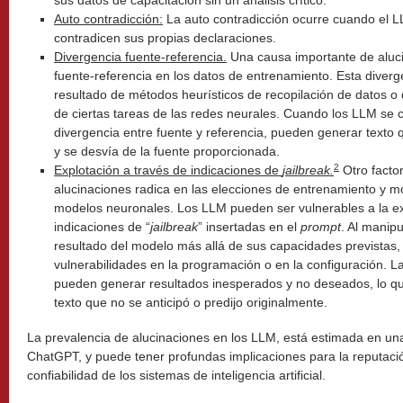
sus datos de capacitación sin un análisis crítico.
Auto contradicción:
La auto contradicción ocurre cuando el 
contradicen sus propias declaraciones.
Divergencia fuente-referencia.
Una causa importante de aluci
fuente-referencia en los datos de entrenamiento. Esta diver
resultado de métodos heurísticos de recopilación de datos o 
de ciertas tareas de las redes neurales. Cuando los LLM se 
divergencia entre fuente y referencia, pueden generar texto 
y se desvía de la fuente proporcionada.
2
Explotación a través de indicaciones de
jailbreak.
Otro factor
alucinaciones radica en las elecciones de entrenamiento y m
modelos neuronales. Los LLM pueden ser vulnerables a la ex
indicaciones de “
jailbreak
” insertadas en el
prompt
. Al manip
resultado del modelo más allá de sus capacidades previstas, 
vulnerabilidades en la programación o en la configuración. L
pueden generar resultados inesperados y no deseados, lo q
texto que no se anticipó o predijo originalmente.
La prevalencia de alucinaciones en los LLM, está estimada en un
ChatGPT, y puede tener profundas implicaciones para la reputaci
confiabilidad de los sistemas de inteligencia artificial.