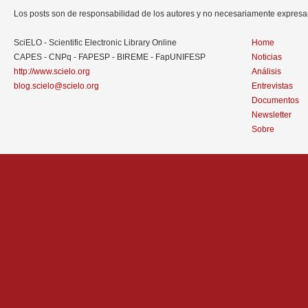
Los posts son de responsabilidad de los autores y no necesariamente expres
SciELO - Scientific Electronic Library Online
Home
CAPES - CNPq - FAPESP - BIREME - FapUNIFESP
Noticias
http://www.scielo.org
Análisis
blog.scielo@scielo.org
Entrevistas
Documentos
Newsletter
Sobre