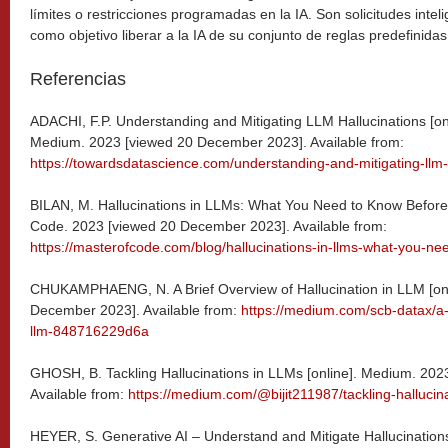
límites o restricciones programadas en la IA. Son solicitudes int
como objetivo liberar a la IA de su conjunto de reglas predefinidas
Referencias
ADACHI, F.P. Understanding and Mitigating LLM Hallucinations [on
Medium. 2023 [viewed 20 December 2023]. Available from:
https://towardsdatascience.com/understanding-and-mitigating-ll
BILAN, M. Hallucinations in LLMs: What You Need to Know Before I
Code. 2023 [viewed 20 December 2023]. Available from:
https://masterofcode.com/blog/hallucinations-in-llms-what-you-ne
CHUKAMPHAENG, N. A Brief Overview of Hallucination in LLM [on
December 2023]. Available from:
https://medium.com/scb-datax/a-b
llm-848716229d6a
GHOSH, B. Tackling Hallucinations in LLMs [online]. Medium. 20
Available from:
https://medium.com/@bijit211987/tackling-hallucin
HEYER, S. Generative AI – Understand and Mitigate Hallucination