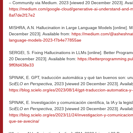
– Community via Medium. 2023 [viewed 20 December 2023]. Avail
https://medium.com/google-cloud/generative-ai-understand-and-mit
8af7de2f17e2
MISHRA, A.N. Hallucination in Large Language Models [online]. 
December 2023]. Available from:
https://medium.com/@asheshnath
language-models-2023-f7b4e77855ae
SERGEI, S. Fixing Hallucinations in LLMs [online]. Better Progr
20 December 2023]. Available from:
https://betterprogramming.pub/
9ff0fd438e33
SPINAK, E. GPT, traducción automática y qué tan buenos son: una 
SciELO en Perspectiva
, 2023 [viewed 20 December 2023]. Availab
https://blog.scielo.org/es/2023/08/14/gpt-traduccion-automatica-
SPINAK, E. Investigación y comunicación científica, la IA y la legis
SciELO en Perspectiva
, 2023 [viewed 20 December 2023]. Availab
https://blog.scielo.org/es/2023/11/24/investigacion-y-comunicacion-c
que-se-avecina/