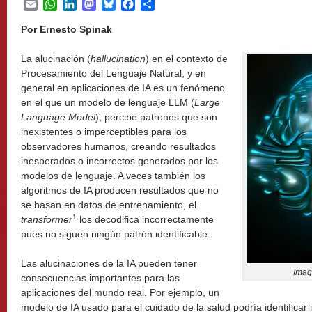
Email
WhatsApp
LinkedIn
Mastodon
Bluesky
Facebook
Share
Por Ernesto Spinak
La alucinación (
hallucination
) en el contexto de
Procesamiento del Lenguaje Natural, y en
general en aplicaciones de IA es un fenómeno
en el que un modelo de lenguaje LLM (
Large
Language Model
), percibe patrones que son
inexistentes o imperceptibles para los
observadores humanos, creando resultados
inesperados o incorrectos generados por los
modelos de lenguaje. A veces también los
algoritmos de IA producen resultados que no
se basan en datos de entrenamiento, el
1
transformer
los decodifica incorrectamente
pues no siguen ningún patrón identificable.
Las alucinaciones de la IA pueden tener
Imag
consecuencias importantes para las
aplicaciones del mundo real. Por ejemplo, un
modelo de IA usado para el cuidado de la salud podría identificar