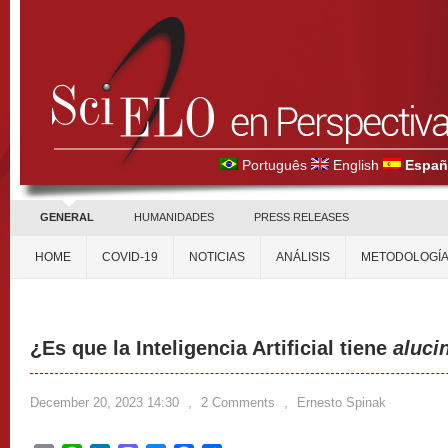
Português
English
Españ
GENERAL
HUMANIDADES
PRESS RELEASES
HOME
COVID-19
NOTICIAS
ANÁLISIS
METODOLOGÍ
¿Es que la Inteligencia Artificial tiene
aluci
December 20, 2023 14:30
,
2 Comments
,
Ernesto Spinak