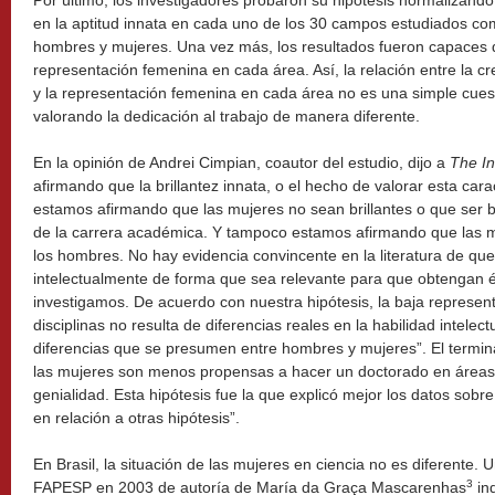
Por último, los investigadores probaron su hipótesis normalizando
en la aptitud innata en cada uno de los 30 campos estudiados co
hombres y mujeres. Una vez más, los resultados fueron capaces d
representación femenina en cada área. Así, la relación entre la cr
y la representación femenina en cada área no es una simple cue
valorando la dedicación al trabajo de manera diferente.
En la opinión de Andrei Cimpian, coautor del estudio, dijo a
The I
afirmando que la brillantez innata, o el hecho de valorar esta cara
estamos afirmando que las mujeres no sean brillantes o que ser b
de la carrera académica. Y tampoco estamos afirmando que las m
los hombres. No hay evidencia convincente en la literatura de que
intelectualmente de forma que sea relevante para que obtengan é
investigamos. De acuerdo con nuestra hipótesis, la baja represent
disciplinas no resulta de diferencias reales en la habilidad intelect
diferencias que se presumen entre hombres y mujeres”. El termi
las mujeres son menos propensas a hacer un doctorado en áreas qu
genialidad. Esta hipótesis fue la que explicó mejor los datos sobr
en relación a otras hipótesis”.
En Brasil, la situación de las mujeres en ciencia no es diferente. 
3
FAPESP en 2003 de autoría de María da Graça Mascarenhas
in