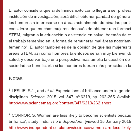
El autor considera que si definimos éxito como llegar a ser profe
institución de investigación, será difícil obtener paridad de géne
los hombres a interesarse en áreas actualmente dominadas por l
considerar que muchas mujeres, después de obtener una formació
STEM, migran a la educación o asistencia en salud. Además de es
el trabajo femenino en la forma de remunerar mal áreas notoriam
femenino”. El autor también es de la opinión de que las mujeres 
áreas STEM, así como hombres talentosos serían muy bienvenido
salud, y observar bajo una perspectiva más amplia la cuestión de
sociedad se beneficiaría si los hombres fueran más parecidos a l
Notas
1
LESLIE, S.J., and
et al
. Expectations of brilliance underlie gend
disciplines.
Science
. 2015, vol. 347, nº 6219, pp. 262-265. Availab
http://www.sciencemag.org/content/347/6219/262.short
2
CONNOR, S. Women are less likely to become scientists because
brilliance’, study finds.
The Independent
. [viewed 15 January 2015]
http://www.independent.co.uk/news/science/women-are-less-likely