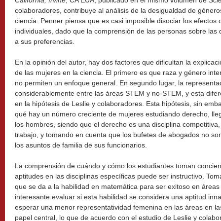
California, Irvine
, CA EUA, publicado en el mismo volumen de
Sci
colaboradores, contribuye al análisis de la desigualdad de género
ciencia. Penner piensa que es casi imposible disociar los efectos d
individuales, dado que la comprensión de las personas sobre las
a sus preferencias.
En la opinión del autor, hay dos factores que dificultan la explicac
de las mujeres en la ciencia. El primero es que raza y género in
no permiten un enfoque general. En segundo lugar, la representa
considerablemente entre las áreas STEM y no-STEM, y esta difer
en la hipótesis de Leslie y colaboradores. Esta hipótesis, sin emb
qué hay un número creciente de mujeres estudiando derecho, lle
los hombres, siendo que el derecho es una disciplina competiti
trabajo, y tomando en cuenta que los bufetes de abogados no so
los asuntos de familia de sus funcionarios.
La comprensión de cuándo y cómo los estudiantes toman concienc
aptitudes en las disciplinas específicas puede ser instructivo. To
que se da a la habilidad en matemática para ser exitoso en áreas
interesante evaluar si esta habilidad se considera una aptitud inna
esperar una menor representatividad femenina en las áreas en la
papel central, lo que de acuerdo con el estudio de Leslie y colab