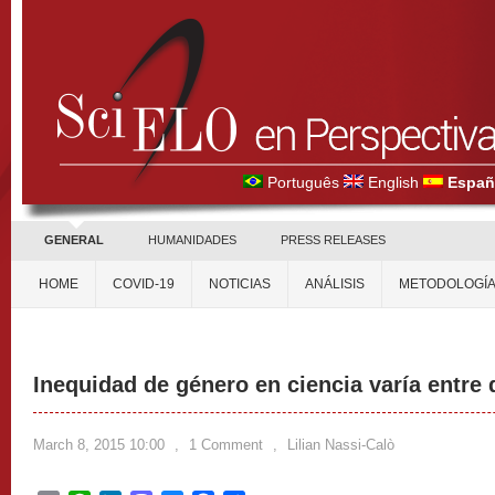
Português
English
Españ
GENERAL
HUMANIDADES
PRESS RELEASES
HOME
COVID-19
NOTICIAS
ANÁLISIS
METODOLOGÍ
Inequidad de género en ciencia varía entre 
March 8, 2015 10:00
,
1 Comment
,
Lilian Nassi-Calò