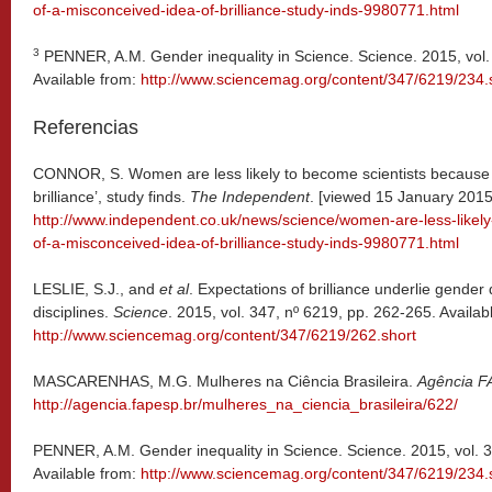
of-a-misconceived-idea-of-brilliance-study-inds-9980771.html
3
PENNER, A.M. Gender inequality in Science. Science. 2015, vol.
Available from:
http://www.sciencemag.org/content/347/6219/23
Referencias
CONNOR, S. Women are less likely to become scientists because 
brilliance’, study finds.
The Independent
. [viewed 15 January 2015]
http://www.independent.co.uk/news/science/women-are-less-likely
of-a-misconceived-idea-of-brilliance-study-inds-9980771.html
LESLIE, S.J., and
et al
. Expectations of brilliance underlie gender
disciplines.
Science
. 2015, vol. 347, nº 6219, pp. 262-265. Availab
http://www.sciencemag.org/content/347/6219/262.short
MASCARENHAS, M.G. Mulheres na Ciência Brasileira.
Agência 
http://agencia.fapesp.br/mulheres_na_ciencia_brasileira/622/
PENNER, A.M. Gender inequality in Science. Science. 2015, vol. 3
Available from:
http://www.sciencemag.org/content/347/6219/23