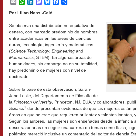
Email
WhatsApp
LinkedIn
Mastodon
Bluesky
Facebook
Share
Por Lilian Nassi-Caló
Se observa una distribución no equitativa de
género, con marcado predominio de hombres,
entre académicos en las áreas de ciencias
duras, tecnología, ingeniería y matemáticas
(
Science
Technology
,
Engineering
and
Mathematics
, STEM). En algunas áreas de
humanidades, sin embargo no en su totalidad,
hay predominio de mujeres con nivel de
doctorado.
Sobre la base de esta observación, Sarah-
Jane Leslie, del Departamento de Filosofía de
la
Princeton University
, Princeton, NJ, EUA, y colaboradores, publi
1
Science
donde presentan evidencias de que las mujeres están p
áreas en que se cree que requieren brillantez y talentos innatos, 
Según los autores, las mujeres son enseñadas desde la infancia 
descorazonarlas en seguir una carrera en temas como física, ing
polémico mereció inclusive un comentario del editor de ciencia Ste